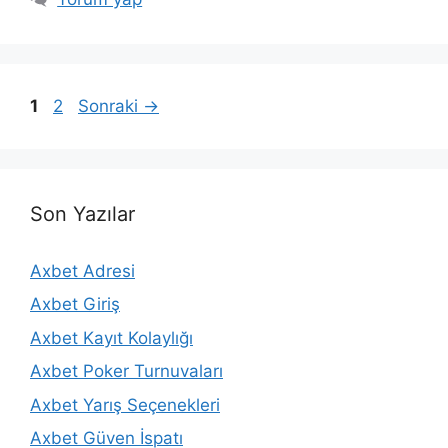
Sayfa
Sayfa
1
2
Sonraki
→
Son Yazılar
Axbet Adresi
Axbet Giriş
Axbet Kayıt Kolaylığı
Axbet Poker Turnuvaları
Axbet Yarış Seçenekleri
Axbet Güven İspatı