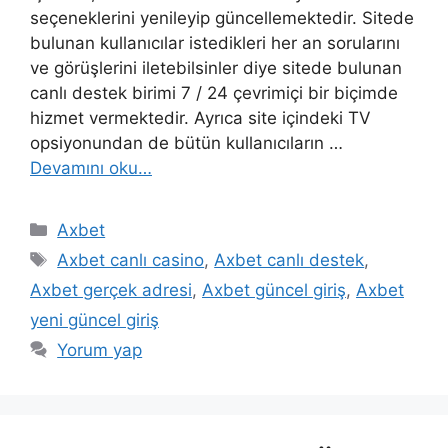
seçeneklerini yenileyip güncellemektedir. Sitede
bulunan kullanıcılar istedikleri her an sorularını
ve görüşlerini iletebilsinler diye sitede bulunan
canlı destek birimi 7 / 24 çevrimiçi bir biçimde
hizmet vermektedir. Ayrıca site içindeki TV
opsiyonundan de bütün kullanıcıların …
Devamını oku…
Kategoriler
Axbet
Etiketler
Axbet canlı casino
,
Axbet canlı destek
,
Axbet gerçek adresi
,
Axbet güncel giriş
,
Axbet
yeni güncel giriş
Yorum yap