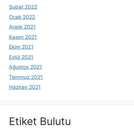
Şubat 2022
Ocak 2022
Aralık 2021
Kasım 2021
Ekim 2021
Eylül 2021
Ağustos 2021
Temmuz 2021
Haziran 2021
Etiket Bulutu