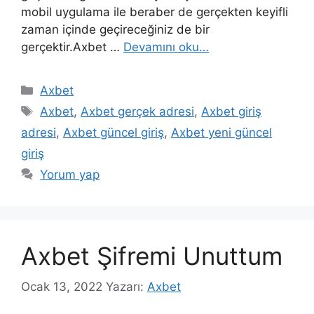
mobil uygulama ile beraber de gerçekten keyifli
zaman içinde geçireceğiniz de bir
gerçektir.Axbet …
Devamını oku…
Kategoriler
Axbet
Etiketler
Axbet
,
Axbet gerçek adresi
,
Axbet giriş
adresi
,
Axbet güncel giriş
,
Axbet yeni güncel
giriş
Yorum yap
Axbet Şifremi Unuttum
Ocak 13, 2022
Yazarı:
Axbet