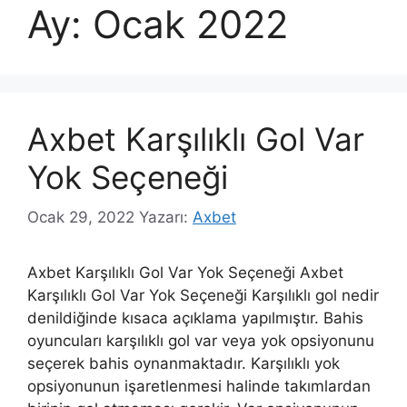
Ay:
Ocak 2022
Axbet Karşılıklı Gol Var
Yok Seçeneği
Ocak 29, 2022
Yazarı:
Axbet
Axbet Karşılıklı Gol Var Yok Seçeneği Axbet
Karşılıklı Gol Var Yok Seçeneği Karşılıklı gol nedir
denildiğinde kısaca açıklama yapılmıştır. Bahis
oyuncuları karşılıklı gol var veya yok opsiyonunu
seçerek bahis oynanmaktadır. Karşılıklı yok
opsiyonunun işaretlenmesi halinde takımlardan