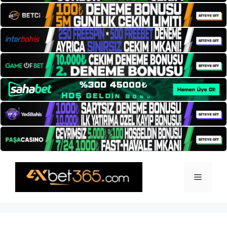
İçeriğe
atla
Menü