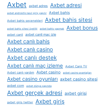
Axbet
Axbet adresi
axbet adres
Axbet bahis
axbet android'e nasıl giriş yapılır
Axbet bahis sitesi
Axbet bahis seçenekleri
Axbet bonus
axbet bahis sitesi üyeliği
axbet bahis yapmak
axbet canli maç izle
axbet canli
Axbet canlı bahis
Axbet canlı casino
Axbet canlı destek
Axbet canlı maç izleme
Axbet Canlı TV
Axbet casino
Axbet canlı yardım
axbet casino avantajları
Axbet casino oyunları
axbet casino sitesi
axbet com
axbet dünya çapında
Axbet gerçek adresi
axbet girisi
Axbet giriş
axbet giris twitter