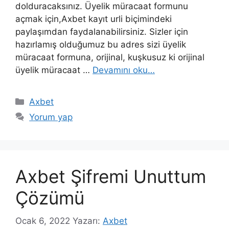
dolduracaksınız. Üyelik müracaat formunu
açmak için,Axbet kayıt urli biçimindeki
paylaşımdan faydalanabilirsiniz. Sizler için
hazırlamış olduğumuz bu adres sizi üyelik
müracaat formuna, orijinal, kuşkusuz ki orijinal
üyelik müracaat …
Devamını oku…
Kategoriler
Axbet
Yorum yap
Axbet Şifremi Unuttum
Çözümü
Ocak 6, 2022
Yazarı:
Axbet