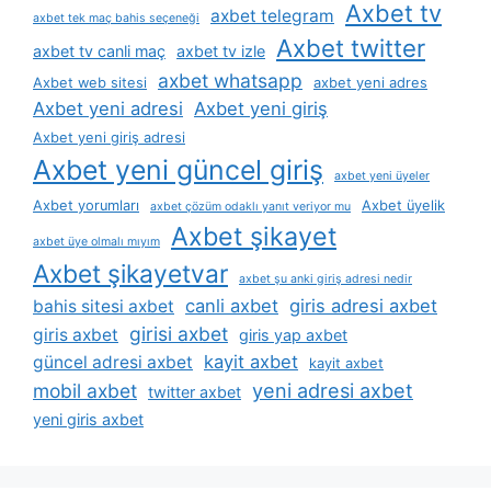
Axbet tv
axbet telegram
axbet tek maç bahis seçeneği
Axbet twitter
axbet tv canli maç
axbet tv izle
axbet whatsapp
Axbet web sitesi
axbet yeni adres
Axbet yeni adresi
Axbet yeni giriş
Axbet yeni giriş adresi
Axbet yeni güncel giriş
axbet yeni üyeler
Axbet yorumları
Axbet üyelik
axbet çözüm odaklı yanıt veriyor mu
Axbet şikayet
axbet üye olmalı mıyım
Axbet şikayetvar
axbet şu anki giriş adresi nedir
canli axbet
giris adresi axbet
bahis sitesi axbet
girisi axbet
giris axbet
giris yap axbet
kayit axbet
güncel adresi axbet
kayit axbet
yeni adresi axbet
mobil axbet
twitter axbet
yeni giris axbet