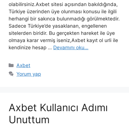
olabilirsiniz.Axbet sitesi açısından bakıldığında,
Türkiye üzerinden üye olunması konusu ile ilgili
herhangi bir sakınca bulunmadığı görülmektedir.
Sadece Türkiye’de yasaklanan, engellenen
sitelerden biridir. Bu gerçekten hareket ile üye
olmaya karar vermiş iseniz,Axbet kayıt ol urli ile
kendinize hesap …
Devamını oku…
Kategoriler
Axbet
Yorum yap
Axbet Kullanıcı Adımı
Unuttum