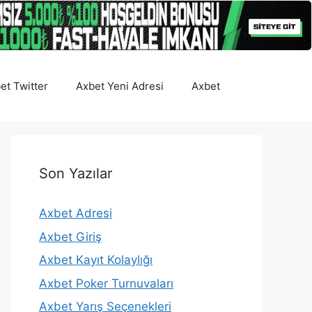
et Twitter
Axbet Yeni Adresi
Axbet
Son Yazılar
Axbet Adresi
Axbet Giriş
Axbet Kayıt Kolaylığı
Axbet Poker Turnuvaları
Axbet Yarış Seçenekleri