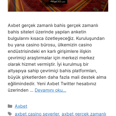
Axbet gerçek zamanlı bahis gerçek zamanlı
bahis siteleri üzerinde yapılan anketin
bulgularını kısaca özetleyeceğiz. Kuruluşundan
bu yana casino bürosu, ülkemizin casino
endüstrisindeki en karlı girişimlere ilişkin
çevrimiçi araştırmalar için merkezi merkez
olarak hizmet vermiştir. İyi kurulmuş bir
altyapıya sahip çevrimiçi bahis platformları,
büyük şirketlerden daha fazla mali destek alma
eğilimindedir. Yeni Axbet Twitter hesabınız
üzerinden …
Devamını oku…
Kategoriler
Axbet
Etiketler
axbet casino severler
,
axbet gerçek zamanlı