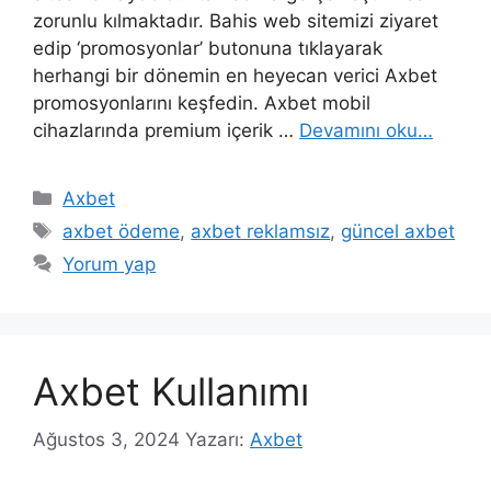
zorunlu kılmaktadır. Bahis web sitemizi ziyaret
edip ‘promosyonlar’ butonuna tıklayarak
herhangi bir dönemin en heyecan verici Axbet
promosyonlarını keşfedin. Axbet mobil
cihazlarında premium içerik …
Devamını oku…
Kategoriler
Axbet
Etiketler
axbet ödeme
,
axbet reklamsız
,
güncel axbet
Yorum yap
Axbet Kullanımı
Ağustos 3, 2024
Yazarı:
Axbet