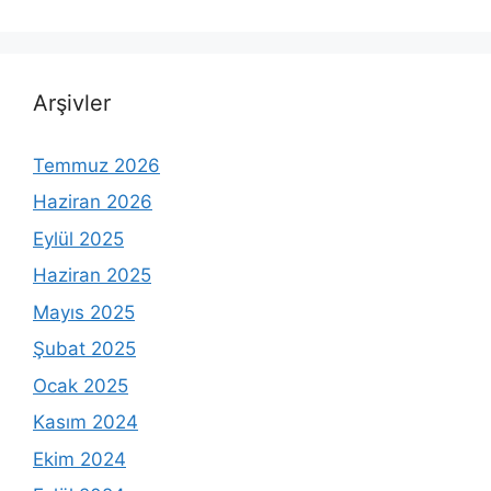
Arşivler
Temmuz 2026
Haziran 2026
Eylül 2025
Haziran 2025
Mayıs 2025
Şubat 2025
Ocak 2025
Kasım 2024
Ekim 2024