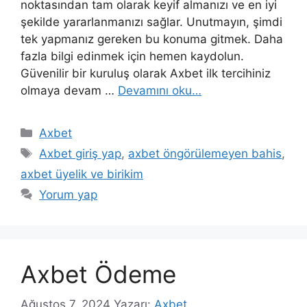
noktasından tam olarak keyif almanızı ve en iyi
şekilde yararlanmanızı sağlar. Unutmayın, şimdi
tek yapmanız gereken bu konuma gitmek. Daha
fazla bilgi edinmek için hemen kaydolun.
Güvenilir bir kuruluş olarak Axbet ilk tercihiniz
olmaya devam …
Devamını oku…
Kategoriler
Axbet
Etiketler
Axbet giriş yap
,
axbet öngörülemeyen bahis
,
axbet üyelik ve birikim
Yorum yap
Axbet Ödeme
Ağustos 7, 2024
Yazarı:
Axbet