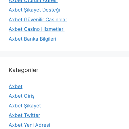
Axbet Oturum Adresi
Axbet Şikayet Desteği
Axbet Güvenilir Casinolar
Axbet Casino Hizmetleri
Axbet Banka Bilgileri
Kategoriler
Axbet
Axbet Giriş
Axbet Şikayet
Axbet Twitter
Axbet Yeni Adresi