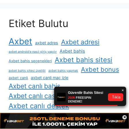
Etiket Bulutu
Axbet
Axbet adresi
axbet adres
Axbet bahis
axbet android'e nasıl giriş yapılır
Axbet bahis sitesi
Axbet bahis seçenekleri
Axbet bonus
axbet bahis sitesi üyeliği
axbet bahis yapmak
axbet canli maç izle
axbet canli
Axbet canlı bahis
Axbet canlı casino
Axbet canlı destek
Axbet canlı maç izleme
×
Axbet Canlı TV
Axbet casino
Axbet canlı yardım
axbet casino avantajları