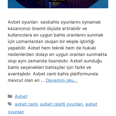
Axbet oyunları seobahis oyunlarını oynamak
kazancınızı önemli ölçüde artırabilir ve
kullanıcılara en uygun bahis oranlarını sunmak
için uzmanlardan oluşan bir ekiple işbirliği
yapabilir. Axbet hem teknik hem de hukuki
nedenlerden dolayı en uygun oranları sunmakta
olup aynı zamanda lisanslıdır. Axbet sunduğu
bahis seçenekleri bahisçiler için farklı ve
avantajlıdır. Axbet canlı bahis platformunda
mevcut olan en …
Devamını oku…
Kategoriler
Axbet
Etiketler
axbet canli
,
axbet çeşitli oyunları
,
axbet
oyunları