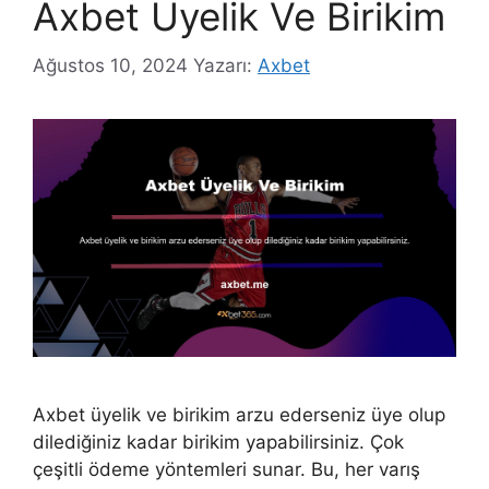
Axbet Üyelik Ve Birikim
Ağustos 10, 2024
Yazarı:
Axbet
Axbet üyelik ve birikim arzu ederseniz üye olup
dilediğiniz kadar birikim yapabilirsiniz. Çok
çeşitli ödeme yöntemleri sunar. Bu, her varış