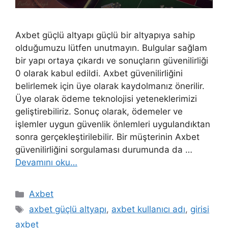
Axbet güçlü altyapı güçlü bir altyapıya sahip
olduğumuzu lütfen unutmayın. Bulgular sağlam
bir yapı ortaya çıkardı ve sonuçların güvenilirliği
0 olarak kabul edildi. Axbet güvenilirliğini
belirlemek için üye olarak kaydolmanız önerilir.
Üye olarak ödeme teknolojisi yeteneklerimizi
geliştirebiliriz. Sonuç olarak, ödemeler ve
işlemler uygun güvenlik önlemleri uygulandıktan
sonra gerçekleştirilebilir. Bir müşterinin Axbet
güvenilirliğini sorgulaması durumunda da …
Devamını oku…
Kategoriler
Axbet
Etiketler
axbet güçlü altyapı
,
axbet kullanıcı adı
,
girisi
axbet