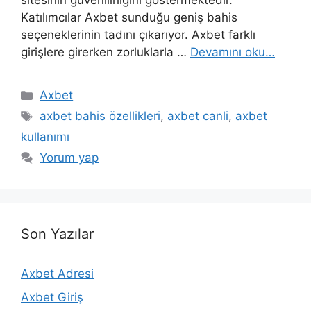
sitesinin güvenilirliğini göstermektedir.
Katılımcılar Axbet sunduğu geniş bahis
seçeneklerinin tadını çıkarıyor. Axbet farklı
girişlere girerken zorluklarla …
Devamını oku…
Kategoriler
Axbet
Etiketler
axbet bahis özellikleri
,
axbet canli
,
axbet
kullanımı
Yorum yap
Son Yazılar
Axbet Adresi
Axbet Giriş