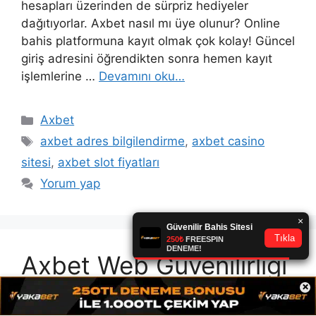
hesapları üzerinden de sürpriz hediyeler
dağıtıyorlar. Axbet nasıl mı üye olunur? Online
bahis platformuna kayıt olmak çok kolay! Güncel
giriş adresini öğrendikten sonra hemen kayıt
işlemlerine …
Devamını oku…
Kategoriler
Axbet
Etiketler
axbet adres bilgilendirme
,
axbet casino
sitesi
,
axbet slot fiyatları
Yorum yap
Axbet Web Güvenilirliği
×
Haziran 25, 2026
Yazarı:
Axbet