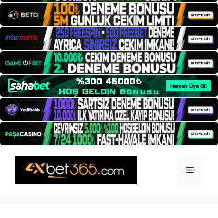
İçeriğe
atla
Menü