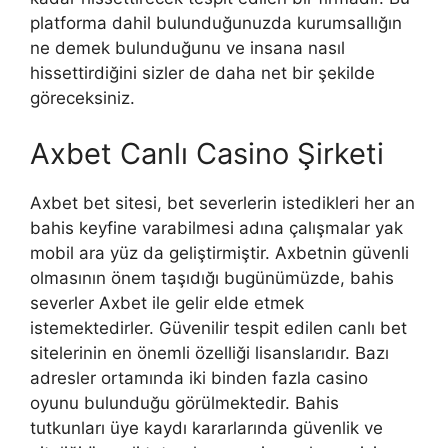
platforma dahil bulunduğunuzda kurumsallığın
ne demek bulunduğunu ve insana nasıl
hissettirdiğini sizler de daha net bir şekilde
göreceksiniz.
Axbet Canlı Casino Şirketi
Axbet bet sitesi, bet severlerin istedikleri her an
bahis keyfine varabilmesi adına çalışmalar yak
mobil ara yüz da geliştirmiştir. Axbetnin güvenli
olmasının önem taşıdığı bugünümüzde, bahis
severler Axbet ile gelir elde etmek
istemektedirler. Güvenilir tespit edilen canlı bet
sitelerinin en önemli özelliği lisanslarıdır. Bazı
adresler ortamında iki binden fazla casino
oyunu bulunduğu görülmektedir. Bahis
tutkunları üye kaydı kararlarında güvenlik ve