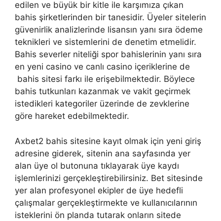
edilen ve büyük bir kitle ile karşımıza çıkan
bahis şirketlerinden bir tanesidir. Üyeler sitelerin
güvenirlik analizlerinde lisansın yanı sıra ödeme
teknikleri ve sistemlerini de denetim etmelidir.
Bahis severler niteliği spor bahislerinin yanı sıra
en yeni casino ve canlı casino içeriklerine de
bahis sitesi farkı ile erişebilmektedir. Böylece
bahis tutkunları kazanmak ve vakit geçirmek
istedikleri kategoriler üzerinde de zevklerine
göre hareket edebilmektedir.
Axbet2 bahis sitesine kayıt olmak için yeni giriş
adresine giderek, sitenin ana sayfasında yer
alan üye ol butonuna tıklayarak üye kaydı
işlemlerinizi gerçekleştirebilirsiniz. Bet sitesinde
yer alan profesyonel ekipler de üye hedefli
çalışmalar gerçekleştirmekte ve kullanıcılarının
isteklerini ön planda tutarak onların sitede