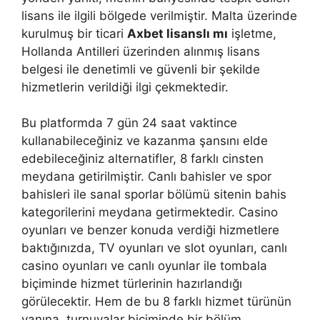
lisans ile ilgili bölgede verilmiştir. Malta üzerinde
kurulmuş bir ticari
Axbet lisanslı mı
işletme,
Hollanda Antilleri üzerinden alınmış lisans
belgesi ile denetimli ve güvenli bir şekilde
hizmetlerin verildiği ilgi çekmektedir.
Bu platformda 7 gün 24 saat vaktince
kullanabileceğiniz ve kazanma şansını elde
edebileceğiniz alternatifler, 8 farklı cinsten
meydana getirilmiştir. Canlı bahisler ve spor
bahisleri ile sanal sporlar bölümü sitenin bahis
kategorilerini meydana getirmektedir. Casino
oyunları ve benzer konuda verdiği hizmetlere
baktığınızda, TV oyunları ve slot oyunları, canlı
casino oyunları ve canlı oyunlar ile tombala
biçiminde hizmet türlerinin hazırlandığı
görülecektir. Hem de bu 8 farklı hizmet türünün
yanına, turnuvalar biçiminde bir bölüm