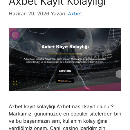
Axbet Kayıt Kolaylığı
Haziran 29, 2026
Yazarı:
Axbet
Axbet kayıt kolaylığı Axbet nasıl kayıt olunur?
Markamız, günümüzde en popüler sitelerden biri
ve bu başarımızın sırrı, kullanım kolaylığına
verdiğimiz önem. Canlı casino içeriğimizin