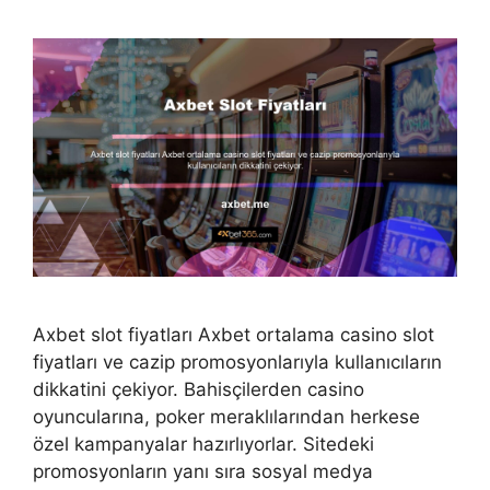
Axbet slot fiyatları Axbet ortalama casino slot
fiyatları ve cazip promosyonlarıyla kullanıcıların
dikkatini çekiyor. Bahisçilerden casino
oyuncularına, poker meraklılarından herkese
özel kampanyalar hazırlıyorlar. Sitedeki
promosyonların yanı sıra sosyal medya