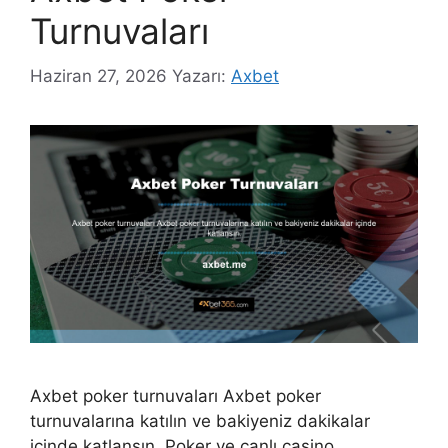
Turnuvaları
Haziran 27, 2026
Yazarı:
Axbet
Axbet poker turnuvaları Axbet poker
turnuvalarına katılın ve bakiyeniz dakikalar
içinde katlansın. Poker ve canlı casino