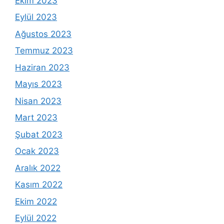
Ekim 2023
Eylül 2023
Ağustos 2023
Temmuz 2023
Haziran 2023
Mayıs 2023
Nisan 2023
Mart 2023
Şubat 2023
Ocak 2023
Aralık 2022
Kasım 2022
Ekim 2022
Eylül 2022