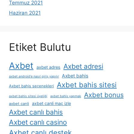
Temmuz 2021
Haziran 2021
Etiket Bulutu
Axbet
Axbet adresi
axbet adres
Axbet bahis
axbet android'e nasıl giriş yapılır
Axbet bahis sitesi
Axbet bahis seçenekleri
Axbet bonus
axbet bahis sitesi üyeliği
axbet bahis yapmak
axbet canli maç izle
axbet canli
Axbet canlı bahis
Axbet canlı casino
Axbet canlı destek