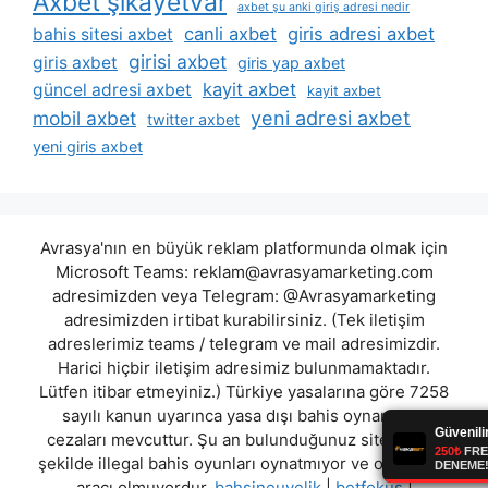
Axbet şikayetvar
axbet şu anki giriş adresi nedir
canli axbet
giris adresi axbet
bahis sitesi axbet
girisi axbet
giris axbet
giris yap axbet
kayit axbet
güncel adresi axbet
kayit axbet
yeni adresi axbet
mobil axbet
twitter axbet
yeni giris axbet
Avrasya'nın en büyük reklam platformunda olmak için
Microsoft Teams:
reklam@avrasyamarketing.com
adresimizden veya Telegram: @Avrasyamarketing
adresimizden irtibat kurabilirsiniz. (Tek iletişim
adreslerimiz teams / telegram ve mail adresimizdir.
Harici hiçbir iletişim adresimiz bulunmamaktadır.
Lütfen itibar etmeyiniz.) Türkiye yasalarına göre 7258
sayılı kanun uyarınca yasa dışı bahis oynamanın
cezaları mevcuttur. Şu an bulunduğunuz site hiç bir
şekilde illegal bahis oyunları oynatmıyor ve oynamaya
aracı olmuyordur.
bahsineuyelik
|
betfokus
|