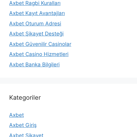
Axbet Ragbi Kuralları
Axbet Kayıt Avantajları
Axbet Oturum Adresi
Axbet Şikayet Desteği
Axbet Güvenilir Casinolar
Axbet Casino Hizmetleri
Axbet Banka Bilgileri
Kategoriler
Axbet
Axbet Giriş
Axbet Şikayet