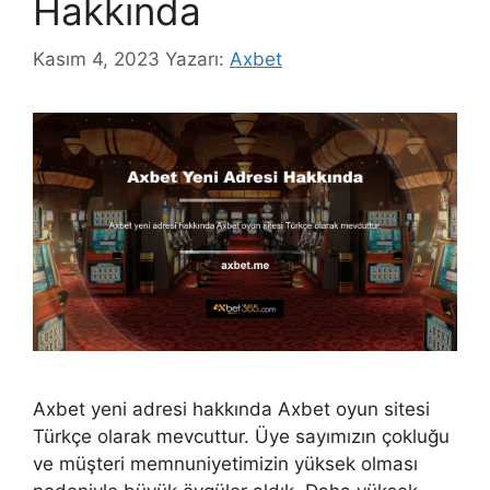
Hakkında
Kasım 4, 2023
Yazarı:
Axbet
Axbet yeni adresi hakkında Axbet oyun sitesi
Türkçe olarak mevcuttur. Üye sayımızın çokluğu
ve müşteri memnuniyetimizin yüksek olması