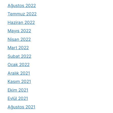
Ağustos 2022
Temmuz 2022
Haziran 2022
Mayıs 2022
Nisan 2022
Mart 2022
Şubat 2022
Ocak 2022
Aralık 2021
Kasım 2021
Ekim 2021
Eylül 2021
Ağustos 2021