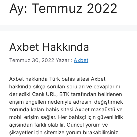
Ay:
Temmuz 2022
Axbet Hakkında
Temmuz 30, 2022
Yazarı:
Axbet
Axbet hakkında Türk bahis sitesi Axbet
hakkında sıkça sorulan soruları ve cevaplarını
derledik! Canlı URL, BTK tarafından belirlenen
erişim engelleri nedeniyle adresini değiştirmek
zorunda kalan bahis sitesi Axbet masaüstü ve
mobil erişim sağlar. Her bahisçi için güvenilirlik
açısından farklı olabilir. Güncel yorum ve
şikayetler için sitemize yorum bırakabilirsiniz.