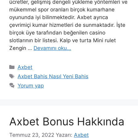
ücretler, gelişmiş dengeli yükleme yöntemleri ve
mükemmel spor oranları birçok kumarhane
oyununda iyi bilinmektedir. Axbet ayrıca
çevrimiçi kumar hizmetleri de sunmaktadır. İşte
birçok üye tarafından beğenilen casino
slotlarının bir listesi. Kalp ve turta Mini rulet
Zengin …
Devamını oku…
Kategoriler
Axbet
Etiketler
Axbet Bahis Nasıl Yeni Bahis
Yorum yap
Axbet Bonus Hakkında
Temmuz 23, 2022
Yazarı:
Axbet