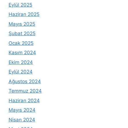
Eylül 2025
Haziran 2025
Mayıs 2025
Şubat 2025
Ocak 2025
Kasım 2024
Ekim 2024
Eylül 2024
Ağustos 2024
Temmuz 2024
Haziran 2024
Mayıs 2024
Nisan 2024