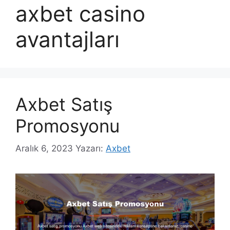
axbet casino
avantajları
Axbet Satış
Promosyonu
Aralık 6, 2023
Yazarı:
Axbet