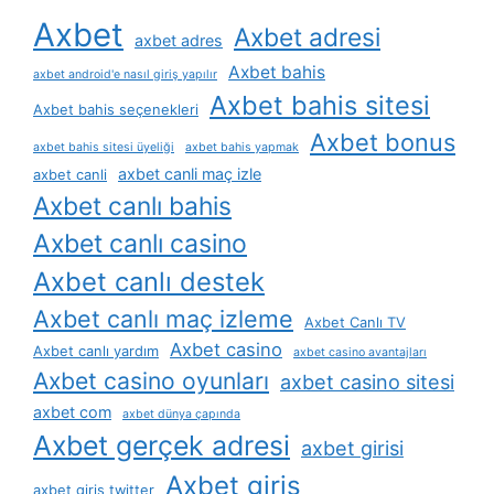
Axbet
Axbet adresi
axbet adres
Axbet bahis
axbet android'e nasıl giriş yapılır
Axbet bahis sitesi
Axbet bahis seçenekleri
Axbet bonus
axbet bahis sitesi üyeliği
axbet bahis yapmak
axbet canli maç izle
axbet canli
Axbet canlı bahis
Axbet canlı casino
Axbet canlı destek
Axbet canlı maç izleme
Axbet Canlı TV
Axbet casino
Axbet canlı yardım
axbet casino avantajları
Axbet casino oyunları
axbet casino sitesi
axbet com
axbet dünya çapında
Axbet gerçek adresi
axbet girisi
Axbet giriş
axbet giris twitter