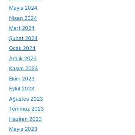
Mayıs 2024
Nisan 2024
Mart 2024
Şubat 2024
Ocak 2024
Aralık 2023
Kasım 2023
Ekim 2023
Eylül 2023
Ağustos 2023
Temmuz 2023
Haziran 2023
Mayıs 2023