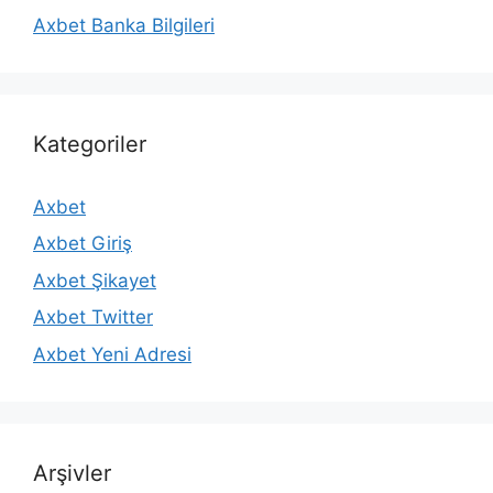
Axbet Banka Bilgileri
Kategoriler
Axbet
Axbet Giriş
Axbet Şikayet
Axbet Twitter
Axbet Yeni Adresi
Arşivler