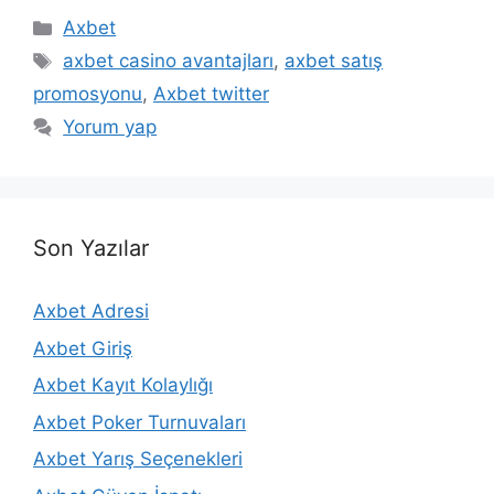
Kategoriler
Axbet
Etiketler
axbet casino avantajları
,
axbet satış
promosyonu
,
Axbet twitter
Yorum yap
Son Yazılar
Axbet Adresi
Axbet Giriş
Axbet Kayıt Kolaylığı
Axbet Poker Turnuvaları
Axbet Yarış Seçenekleri