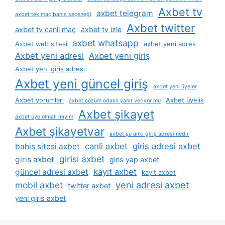
Axbet tv
axbet telegram
axbet tek maç bahis seçeneği
Axbet twitter
axbet tv canli maç
axbet tv izle
axbet whatsapp
Axbet web sitesi
axbet yeni adres
Axbet yeni adresi
Axbet yeni giriş
Axbet yeni giriş adresi
Axbet yeni güncel giriş
axbet yeni üyeler
Axbet yorumları
Axbet üyelik
axbet çözüm odaklı yanıt veriyor mu
Axbet şikayet
axbet üye olmalı mıyım
Axbet şikayetvar
axbet şu anki giriş adresi nedir
canli axbet
giris adresi axbet
bahis sitesi axbet
girisi axbet
giris axbet
giris yap axbet
kayit axbet
güncel adresi axbet
kayit axbet
yeni adresi axbet
mobil axbet
twitter axbet
yeni giris axbet