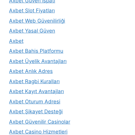
Axbet Güven İspatı
Axbet Slot Fiyatları
Axbet Web Güvenilirliği
Axbet Yasal Güven
Axbet
Axbet Bahis Platformu
Axbet Üyelik Avantajları
Axbet Anlık Adres
Axbet Ragbi Kuralları
Axbet Kayıt Avantajları
Axbet Oturum Adresi
Axbet Şikayet Desteği
Axbet Güvenilir Casinolar
Axbet Casino Hizmetleri