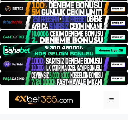
İçeriğe
atla
Menü