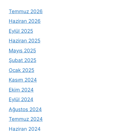
Temmuz 2026
Haziran 2026
Eylül 2025
Haziran 2025
Mayıs 2025
Şubat 2025
Ocak 2025
Kasım 2024
Ekim 2024
Eylül 2024
Ağustos 2024
Temmuz 2024
Haziran 2024