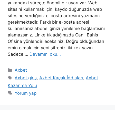
yukarıdaki süreçte önemli bir uyarı var. Web
sitesini kullanmak için, kaydolduğunuzda web
sitesine verdiğiniz e-posta adresini yazmanız
gerekmektedir. Farklı bir e-posta adresi
kullanırsanız aboneliğinizi yenileme bağlantısını
alamazsınız. Linke tıkladığınızda Canlı Bahis
Ofisine yönlendirileceksiniz. Doğru olduğundan
emin olmak için yeni şifrenizi iki kez yazın.
Sadece …
Devamını oku…
Kategoriler
Axbet
Etiketler
Axbet giriş
,
Axbet Kaçak İddiaları
,
Axbet
Kazanma Yolu
Yorum yap