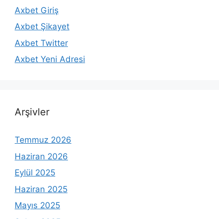
Axbet Giriş
Axbet Şikayet
Axbet Twitter
Axbet Yeni Adresi
Arşivler
Temmuz 2026
Haziran 2026
Eylül 2025
Haziran 2025
Mayıs 2025