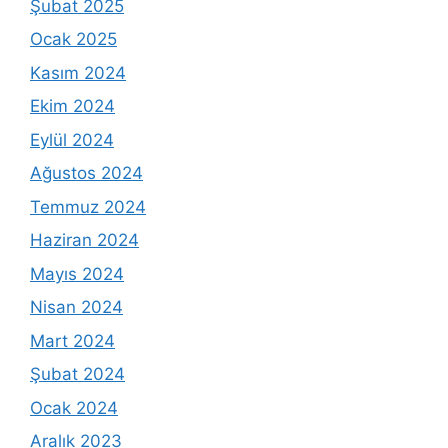
Şubat 2025
Ocak 2025
Kasım 2024
Ekim 2024
Eylül 2024
Ağustos 2024
Temmuz 2024
Haziran 2024
Mayıs 2024
Nisan 2024
Mart 2024
Şubat 2024
Ocak 2024
Aralık 2023