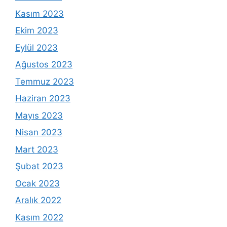
Kasım 2023
Ekim 2023
Eylül 2023
Ağustos 2023
Temmuz 2023
Haziran 2023
Mayıs 2023
Nisan 2023
Mart 2023
Şubat 2023
Ocak 2023
Aralık 2022
Kasım 2022