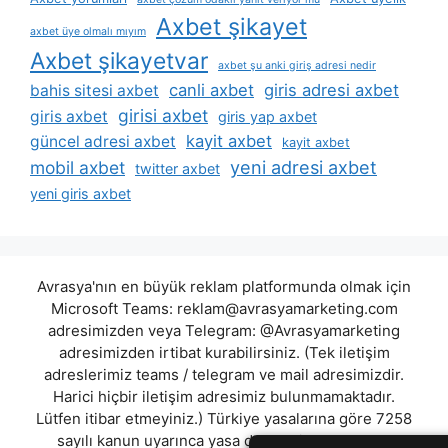
Axbet şikayet
axbet üye olmalı mıyım
Axbet şikayetvar
axbet şu anki giriş adresi nedir
canli axbet
giris adresi axbet
bahis sitesi axbet
girisi axbet
giris axbet
giris yap axbet
kayit axbet
güncel adresi axbet
kayit axbet
yeni adresi axbet
mobil axbet
twitter axbet
yeni giris axbet
Avrasya'nın en büyük reklam platformunda olmak için
Microsoft Teams:
reklam@avrasyamarketing.com
adresimizden veya Telegram: @Avrasyamarketing
adresimizden irtibat kurabilirsiniz. (Tek iletişim
adreslerimiz teams / telegram ve mail adresimizdir.
Harici hiçbir iletişim adresimiz bulunmamaktadır.
Lütfen itibar etmeyiniz.) Türkiye yasalarına göre 7258
sayılı kanun uyarınca yasa dışı bahis oynamanın