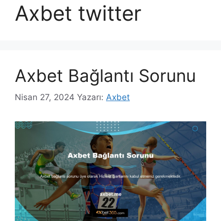
Axbet twitter
Axbet Bağlantı Sorunu
Nisan 27, 2024
Yazarı:
Axbet