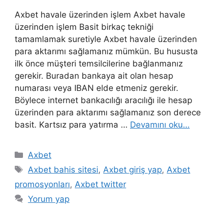
Axbet havale üzerinden işlem Axbet havale
üzerinden işlem Basit birkaç tekniği
tamamlamak suretiyle Axbet havale üzerinden
para aktarımı sağlamanız mümkün. Bu hususta
ilk önce müşteri temsilcilerine bağlanmanız
gerekir. Buradan bankaya ait olan hesap
numarası veya IBAN elde etmeniz gerekir.
Böylece internet bankacılığı aracılığı ile hesap
üzerinden para aktarımı sağlamanız son derece
basit. Kartsız para yatırma …
Devamını oku…
Kategoriler
Axbet
Etiketler
Axbet bahis sitesi
,
Axbet giriş yap
,
Axbet
promosyonları
,
Axbet twitter
Yorum yap