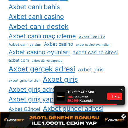
Axbet canlı bahis
Axbet canlı casino
Axbet canlı destek
Axbet canlı maç izleme
Axbet Canlı TV
Axbet casino
Axbet canlı yardım
axbet casino avantajları
Axbet casino oyunları
axbet casino sitesi
axbet com
axbet dünya çapında
Axbet gerçek adresi
axbet girisi
Axbet giriş
axbet giris twitter
Axbet giriş adresi
Axbet giriş linki
Axbet giriş yap
axbet giriş yardımı var mı
Axbet güncel adresi
Axbet Güncel
×
Axbet güncel giriş
Axbet güncel giriş adresi