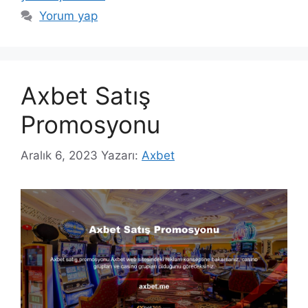
Yorum yap
Axbet Satış
Promosyonu
Aralık 6, 2023
Yazarı:
Axbet