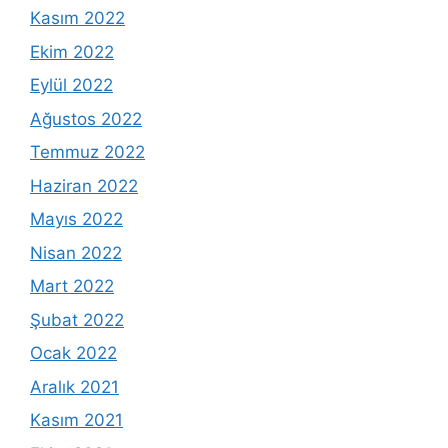
Kasım 2022
Ekim 2022
Eylül 2022
Ağustos 2022
Temmuz 2022
Haziran 2022
Mayıs 2022
Nisan 2022
Mart 2022
Şubat 2022
Ocak 2022
Aralık 2021
Kasım 2021