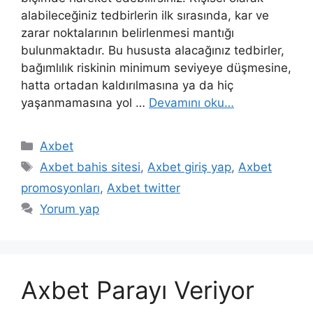
alabileceğiniz tedbirlerin ilk sırasında, kar ve
zarar noktalarının belirlenmesi mantığı
bulunmaktadır. Bu hususta alacağınız tedbirler,
bağımlılık riskinin minimum seviyeye düşmesine,
hatta ortadan kaldırılmasına ya da hiç
yaşanmamasına yol …
Devamını oku…
Kategoriler
Axbet
Etiketler
Axbet bahis sitesi
,
Axbet giriş yap
,
Axbet
promosyonları
,
Axbet twitter
Yorum yap
Axbet Parayı Veriyor