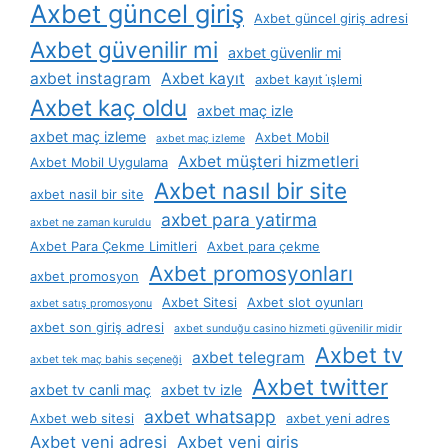
Axbet güncel giriş
Axbet güncel giriş adresi
Axbet güvenilir mi
axbet güvenlir mi
axbet instagram
Axbet kayıt
axbet kayıt i̇şlemi
Axbet kaç oldu
axbet maç izle
axbet maç izleme
Axbet Mobil
axbet maç izleme
Axbet müşteri hizmetleri
Axbet Mobil Uygulama
Axbet nasıl bir site
axbet nasil bir site
axbet para yatirma
axbet ne zaman kuruldu
Axbet Para Çekme Limitleri
Axbet para çekme
Axbet promosyonları
axbet promosyon
Axbet Sitesi
Axbet slot oyunları
axbet satış promosyonu
axbet son giriş adresi
axbet sunduğu casino hizmeti güvenilir midir
Axbet tv
axbet telegram
axbet tek maç bahis seçeneği
Axbet twitter
axbet tv canli maç
axbet tv izle
axbet whatsapp
Axbet web sitesi
axbet yeni adres
Axbet yeni adresi
Axbet yeni giriş