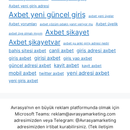
Axbet yeni giriş adresi
Axbet yeni güncel giriş
axbet yeni üyeler
Axbet yorumları
Axbet üyelik
axbet çözüm odaklı yanıt veriyor mu
Axbet şikayet
axbet üye olmalı mıyım
Axbet şikayetvar
axbet şu anki giriş adresi nedir
canli axbet
giris adresi axbet
bahis sitesi axbet
girisi axbet
giris axbet
giris yap axbet
kayit axbet
güncel adresi axbet
kayit axbet
yeni adresi axbet
mobil axbet
twitter axbet
yeni giris axbet
Avrasya'nın en büyük reklam platformunda olmak için
Microsoft Teams:
reklam@avrasyamarketing.com
adresimizden veya Telegram: @Avrasyamarketing
adresimizden irtibat kurabilirsiniz. (Tek iletişim