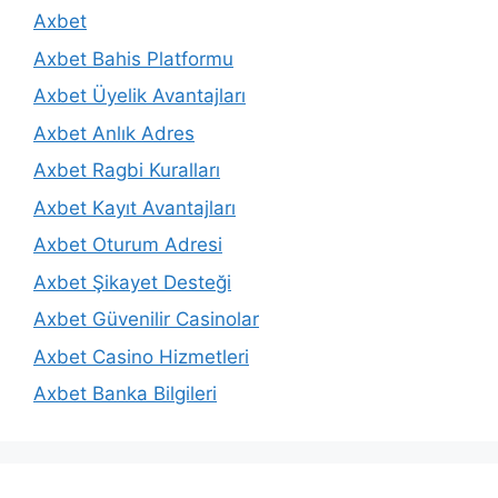
Axbet
Axbet Bahis Platformu
Axbet Üyelik Avantajları
Axbet Anlık Adres
Axbet Ragbi Kuralları
Axbet Kayıt Avantajları
Axbet Oturum Adresi
Axbet Şikayet Desteği
Axbet Güvenilir Casinolar
Axbet Casino Hizmetleri
Axbet Banka Bilgileri