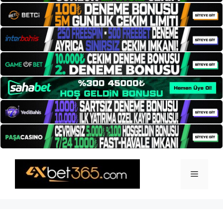
İçeriğe
atla
Menü