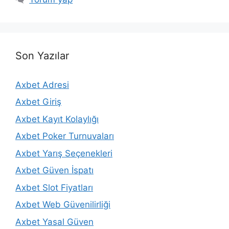
Son Yazılar
Axbet Adresi
Axbet Giriş
Axbet Kayıt Kolaylığı
Axbet Poker Turnuvaları
Axbet Yarış Seçenekleri
Axbet Güven İspatı
Axbet Slot Fiyatları
Axbet Web Güvenilirliği
Axbet Yasal Güven