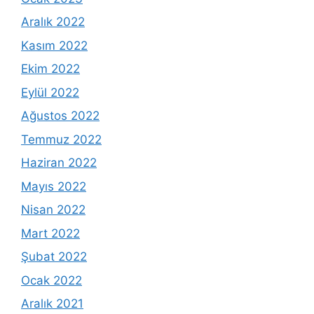
Aralık 2022
Kasım 2022
Ekim 2022
Eylül 2022
Ağustos 2022
Temmuz 2022
Haziran 2022
Mayıs 2022
Nisan 2022
Mart 2022
Şubat 2022
Ocak 2022
Aralık 2021