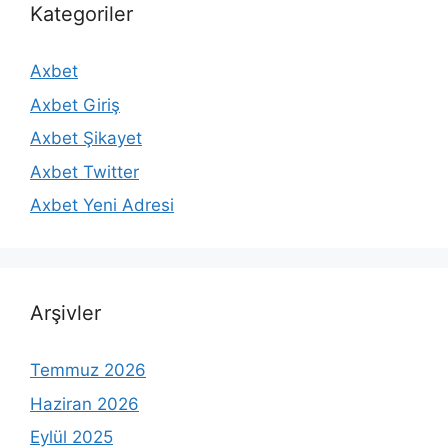
Kategoriler
Axbet
Axbet Giriş
Axbet Şikayet
Axbet Twitter
Axbet Yeni Adresi
Arşivler
Temmuz 2026
Haziran 2026
Eylül 2025