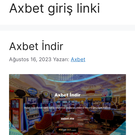
Axbet giriş linki
Axbet İndir
Ağustos 16, 2023
Yazarı:
Axbet