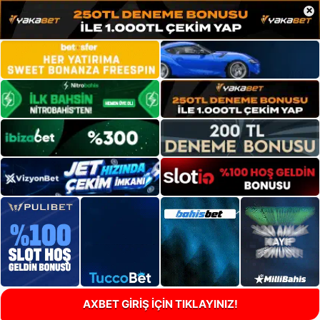
×
AXBET GİRİŞ İÇİN TIKLAYINIZ!