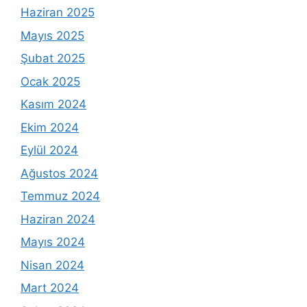
Haziran 2025
Mayıs 2025
Şubat 2025
Ocak 2025
Kasım 2024
Ekim 2024
Eylül 2024
Ağustos 2024
Temmuz 2024
Haziran 2024
Mayıs 2024
Nisan 2024
Mart 2024