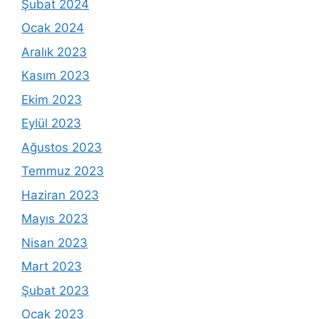
Şubat 2024
Ocak 2024
Aralık 2023
Kasım 2023
Ekim 2023
Eylül 2023
Ağustos 2023
Temmuz 2023
Haziran 2023
Mayıs 2023
Nisan 2023
Mart 2023
Şubat 2023
Ocak 2023