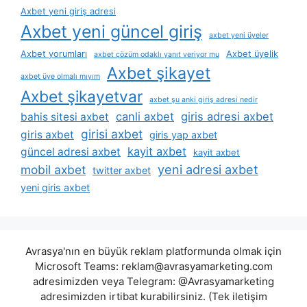
Axbet yeni giriş adresi
Axbet yeni güncel giriş
axbet yeni üyeler
Axbet yorumları
Axbet üyelik
axbet çözüm odaklı yanıt veriyor mu
Axbet şikayet
axbet üye olmalı mıyım
Axbet şikayetvar
axbet şu anki giriş adresi nedir
canli axbet
giris adresi axbet
bahis sitesi axbet
girisi axbet
giris axbet
giris yap axbet
kayit axbet
güncel adresi axbet
kayit axbet
yeni adresi axbet
mobil axbet
twitter axbet
yeni giris axbet
Avrasya'nın en büyük reklam platformunda olmak için
Microsoft Teams:
reklam@avrasyamarketing.com
adresimizden veya Telegram: @Avrasyamarketing
adresimizden irtibat kurabilirsiniz. (Tek iletişim