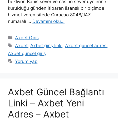
bekliyor. Bahis sever ve casino sever üyelerine
kurulduğu günden itibaren lisanslı bir biçimde
hizmet veren sitede Curacao 8048/JAZ
numaralı …
Devamını oku…
Kategoriler
Axbet Giriş
Etiketler
Axbet
,
Axbet giriş linki
,
Axbet güncel adresi
,
Axbet güncel giriş
Yorum yap
Axbet Güncel Bağlantı
Linki – Axbet Yeni
Adres – Axbet