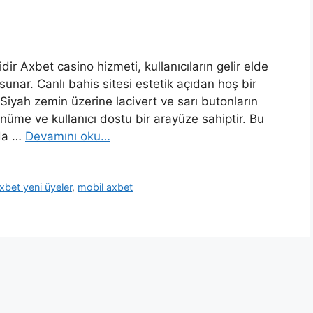
ir Axbet casino hizmeti, kullanıcıların gelir elde
 sunar. Canlı bahis sitesi estetik açıdan hoş bir
. Siyah zemin üzerine lacivert ve sarı butonların
ünüme ve kullanıcı dostu bir arayüze sahiptir. Bu
zda …
Devamını oku…
xbet yeni üyeler
,
mobil axbet