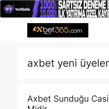
İçeriğe
atla
axbet yeni üyele
Axbet Sunduğu Casin
Midir