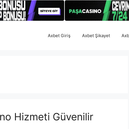
Axbet Giriş
Axbet Şikayet
Axb
r
o Hizmeti Güvenilir