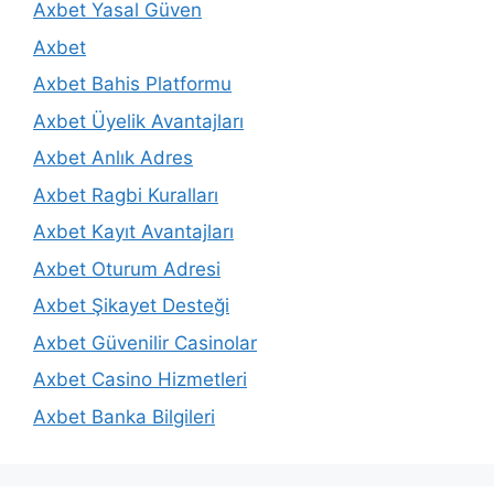
Axbet Yasal Güven
Axbet
Axbet Bahis Platformu
Axbet Üyelik Avantajları
Axbet Anlık Adres
Axbet Ragbi Kuralları
Axbet Kayıt Avantajları
Axbet Oturum Adresi
Axbet Şikayet Desteği
Axbet Güvenilir Casinolar
Axbet Casino Hizmetleri
Axbet Banka Bilgileri