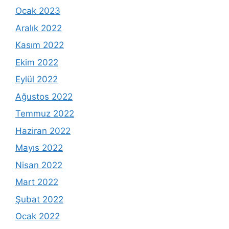
Ocak 2023
Aralık 2022
Kasım 2022
Ekim 2022
Eylül 2022
Ağustos 2022
Temmuz 2022
Haziran 2022
Mayıs 2022
Nisan 2022
Mart 2022
Şubat 2022
Ocak 2022