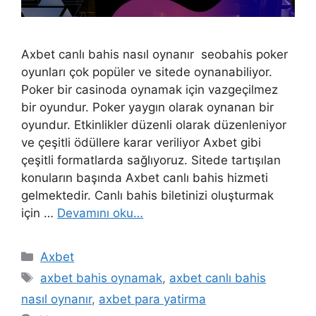
Axbet canlı bahis nasıl oynanır seobahis poker
oyunları çok popüler ve sitede oynanabiliyor.
Poker bir casinoda oynamak için vazgeçilmez
bir oyundur. Poker yaygın olarak oynanan bir
oyundur. Etkinlikler düzenli olarak düzenleniyor
ve çeşitli ödüllere karar veriliyor Axbet gibi
çeşitli formatlarda sağlıyoruz. Sitede tartışılan
konuların başında Axbet canlı bahis hizmeti
gelmektedir. Canlı bahis biletinizi oluşturmak
için …
Devamını oku…
Kategoriler
Axbet
Etiketler
axbet bahis oynamak
,
axbet canlı bahis
nasıl oynanır
,
axbet para yatirma