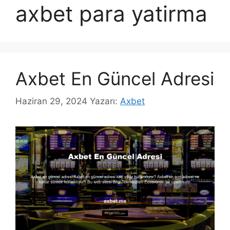
axbet para yatirma
Axbet En Güncel Adresi
Haziran 29, 2024
Yazarı:
Axbet