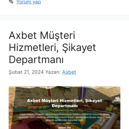
Yorum yap
Axbet Müşteri
Hizmetleri, Şikayet
Departmanı
Şubat 21, 2024
Yazarı:
Axbet