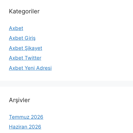
Kategoriler
Axbet
Axbet Giriş
Axbet Şikayet
Axbet Twitter
Axbet Yeni Adresi
Arşivler
Temmuz 2026
Haziran 2026