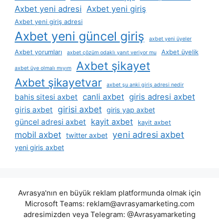
Axbet yeni adresi
Axbet yeni giriş
Axbet yeni giriş adresi
Axbet yeni güncel giriş
axbet yeni üyeler
Axbet yorumları
Axbet üyelik
axbet çözüm odaklı yanıt veriyor mu
Axbet şikayet
axbet üye olmalı mıyım
Axbet şikayetvar
axbet şu anki giriş adresi nedir
canli axbet
giris adresi axbet
bahis sitesi axbet
girisi axbet
giris axbet
giris yap axbet
kayit axbet
güncel adresi axbet
kayit axbet
yeni adresi axbet
mobil axbet
twitter axbet
yeni giris axbet
Avrasya'nın en büyük reklam platformunda olmak için
Microsoft Teams:
reklam@avrasyamarketing.com
adresimizden veya Telegram: @Avrasyamarketing