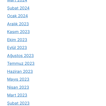
Mart 2024
Şubat 2024
Ocak 2024
Aralık 2023
Kasım 2023
Ekim 2023
Eylül 2023
Ağustos 2023
Temmuz 2023
Haziran 2023
Mayıs 2023
Nisan 2023
Mart 2023
Şubat 2023