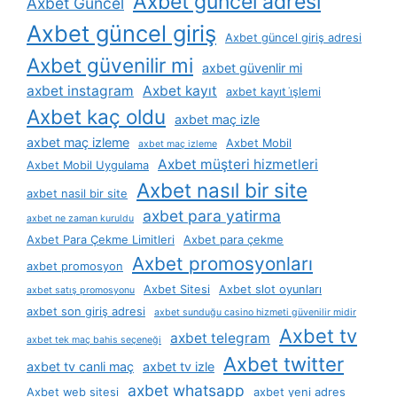
Axbet güncel adresi
Axbet Güncel
Axbet güncel giriş
Axbet güncel giriş adresi
Axbet güvenilir mi
axbet güvenlir mi
axbet instagram
Axbet kayıt
axbet kayıt i̇şlemi
Axbet kaç oldu
axbet maç izle
axbet maç izleme
Axbet Mobil
axbet maç izleme
Axbet müşteri hizmetleri
Axbet Mobil Uygulama
Axbet nasıl bir site
axbet nasil bir site
axbet para yatirma
axbet ne zaman kuruldu
Axbet Para Çekme Limitleri
Axbet para çekme
Axbet promosyonları
axbet promosyon
Axbet Sitesi
Axbet slot oyunları
axbet satış promosyonu
axbet son giriş adresi
axbet sunduğu casino hizmeti güvenilir midir
Axbet tv
axbet telegram
axbet tek maç bahis seçeneği
Axbet twitter
axbet tv canli maç
axbet tv izle
axbet whatsapp
Axbet web sitesi
axbet yeni adres