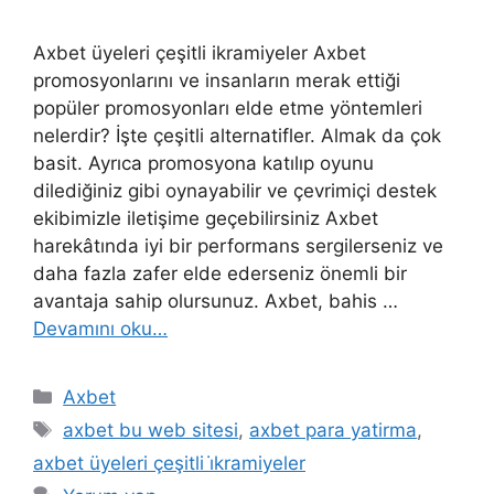
Axbet üyeleri çeşitli ikramiyeler Axbet
promosyonlarını ve insanların merak ettiği
popüler promosyonları elde etme yöntemleri
nelerdir? İşte çeşitli alternatifler. Almak da çok
basit. Ayrıca promosyona katılıp oyunu
dilediğiniz gibi oynayabilir ve çevrimiçi destek
ekibimizle iletişime geçebilirsiniz Axbet
harekâtında iyi bir performans sergilerseniz ve
daha fazla zafer elde ederseniz önemli bir
avantaja sahip olursunuz. Axbet, bahis …
Devamını oku…
Kategoriler
Axbet
Etiketler
axbet bu web sitesi
,
axbet para yatirma
,
axbet üyeleri çeşitli i̇kramiyeler