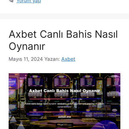
Yorum yap
Axbet Canlı Bahis Nasıl
Oynanır
Mayıs 11, 2024
Yazarı:
Axbet