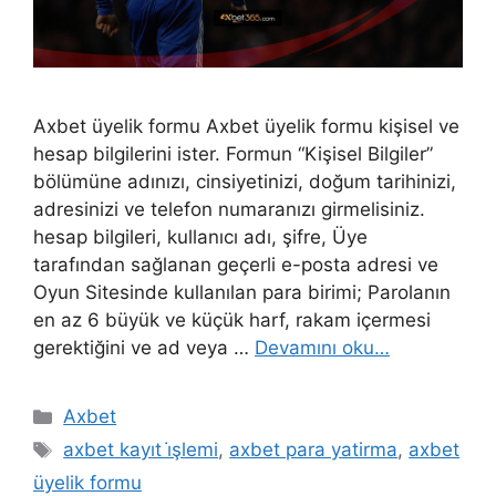
Axbet üyelik formu Axbet üyelik formu kişisel ve
hesap bilgilerini ister. Formun “Kişisel Bilgiler”
bölümüne adınızı, cinsiyetinizi, doğum tarihinizi,
adresinizi ve telefon numaranızı girmelisiniz.
hesap bilgileri, kullanıcı adı, şifre, Üye
tarafından sağlanan geçerli e-posta adresi ve
Oyun Sitesinde kullanılan para birimi; Parolanın
en az 6 büyük ve küçük harf, rakam içermesi
gerektiğini ve ad veya …
Devamını oku…
Kategoriler
Axbet
Etiketler
axbet kayıt i̇şlemi
,
axbet para yatirma
,
axbet
üyelik formu