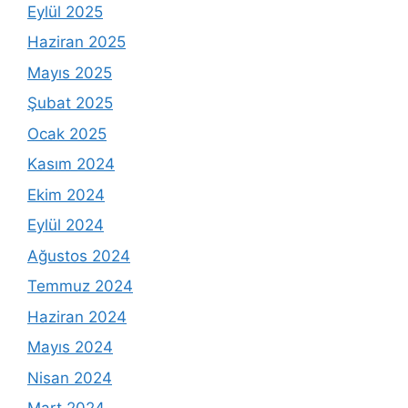
Eylül 2025
Haziran 2025
Mayıs 2025
Şubat 2025
Ocak 2025
Kasım 2024
Ekim 2024
Eylül 2024
Ağustos 2024
Temmuz 2024
Haziran 2024
Mayıs 2024
Nisan 2024