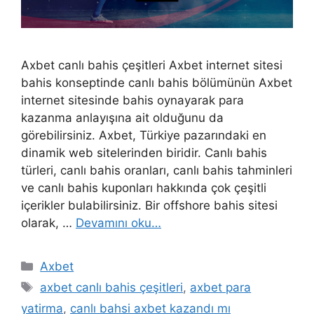
Axbet canlı bahis çeşitleri Axbet internet sitesi
bahis konseptinde canlı bahis bölümünün Axbet
internet sitesinde bahis oynayarak para
kazanma anlayışına ait olduğunu da
görebilirsiniz. Axbet, Türkiye pazarındaki en
dinamik web sitelerinden biridir. Canlı bahis
türleri, canlı bahis oranları, canlı bahis tahminleri
ve canlı bahis kuponları hakkında çok çeşitli
içerikler bulabilirsiniz. Bir offshore bahis sitesi
olarak, …
Devamını oku…
Kategoriler
Axbet
Etiketler
axbet canlı bahis çeşitleri
,
axbet para
yatirma
,
canlı bahsi axbet kazandı mı