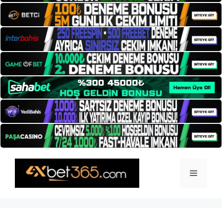
İçeriğe
atla
Menü