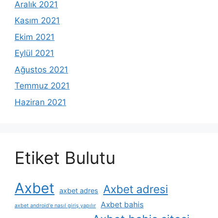
Aralık 2021
Kasım 2021
Ekim 2021
Eylül 2021
Ağustos 2021
Temmuz 2021
Haziran 2021
Etiket Bulutu
Axbet
Axbet adresi
axbet adres
Axbet bahis
axbet android'e nasıl giriş yapılır