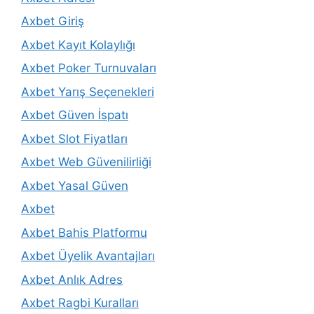
Axbet Giriş
Axbet Kayıt Kolaylığı
Axbet Poker Turnuvaları
Axbet Yarış Seçenekleri
Axbet Güven İspatı
Axbet Slot Fiyatları
Axbet Web Güvenilirliği
Axbet Yasal Güven
Axbet
Axbet Bahis Platformu
Axbet Üyelik Avantajları
Axbet Anlık Adres
Axbet Ragbi Kuralları