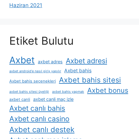
Haziran 2021
Etiket Bulutu
Axbet
Axbet adresi
axbet adres
Axbet bahis
axbet android'e nasıl giriş yapılır
Axbet bahis sitesi
Axbet bahis seçenekleri
Axbet bonus
axbet bahis sitesi üyeliği
axbet bahis yapmak
axbet canli maç izle
axbet canli
Axbet canlı bahis
Axbet canlı casino
Axbet canlı destek