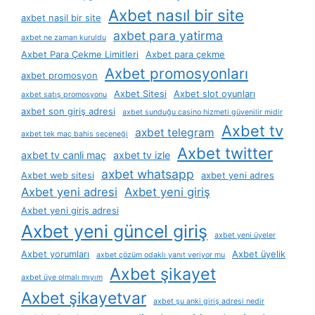
Axbet nasıl bir site
axbet nasil bir site
axbet para yatirma
axbet ne zaman kuruldu
Axbet Para Çekme Limitleri
Axbet para çekme
Axbet promosyonları
axbet promosyon
Axbet Sitesi
Axbet slot oyunları
axbet satış promosyonu
axbet son giriş adresi
axbet sunduğu casino hizmeti güvenilir midir
Axbet tv
axbet telegram
axbet tek maç bahis seçeneği
Axbet twitter
axbet tv canli maç
axbet tv izle
axbet whatsapp
Axbet web sitesi
axbet yeni adres
Axbet yeni adresi
Axbet yeni giriş
Axbet yeni giriş adresi
Axbet yeni güncel giriş
axbet yeni üyeler
Axbet yorumları
Axbet üyelik
axbet çözüm odaklı yanıt veriyor mu
Axbet şikayet
axbet üye olmalı mıyım
Axbet şikayetvar
axbet şu anki giriş adresi nedir