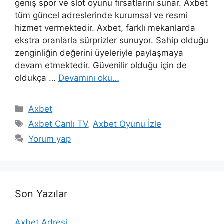
geniş spor ve slot oyunu fırsatlarını sunar. Axbet
tüm güncel adreslerinde kurumsal ve resmi
hizmet vermektedir. Axbet, farklı mekanlarda
ekstra oranlarla sürprizler sunuyor. Sahip olduğu
zenginliğin değerini üyeleriyle paylaşmaya
devam etmektedir. Güvenilir olduğu için de
oldukça …
Devamını oku…
Kategoriler
Axbet
Etiketler
Axbet Canlı TV
,
Axbet Oyunu İzle
Yorum yap
Son Yazılar
Axbet Adresi