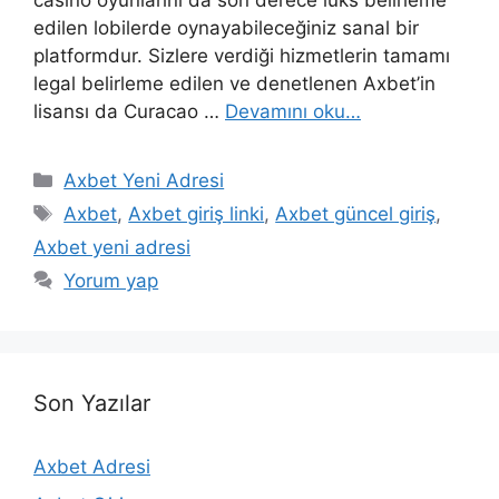
casino oyunlarını da son derece lüks belirleme
edilen lobilerde oynayabileceğiniz sanal bir
platformdur. Sizlere verdiği hizmetlerin tamamı
legal belirleme edilen ve denetlenen Axbet’in
lisansı da Curacao …
Devamını oku…
Kategoriler
Axbet Yeni Adresi
Etiketler
Axbet
,
Axbet giriş linki
,
Axbet güncel giriş
,
Axbet yeni adresi
Yorum yap
Son Yazılar
Axbet Adresi