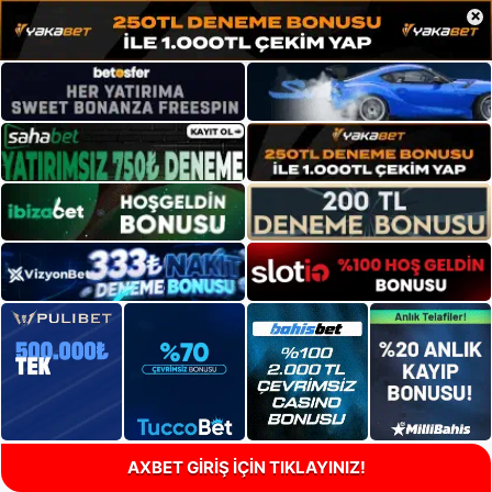
×
AXBET GİRİŞ İÇİN TIKLAYINIZ!