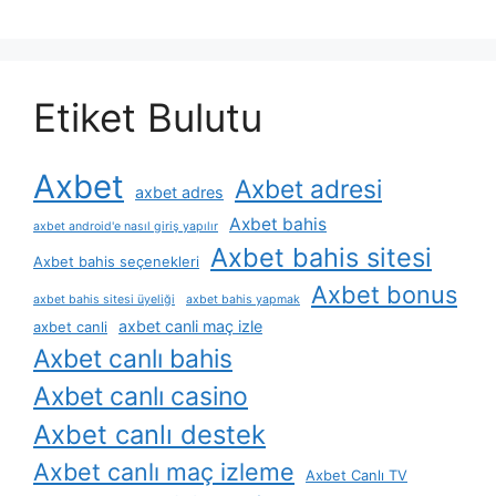
Etiket Bulutu
Axbet
Axbet adresi
axbet adres
Axbet bahis
axbet android'e nasıl giriş yapılır
Axbet bahis sitesi
Axbet bahis seçenekleri
Axbet bonus
axbet bahis sitesi üyeliği
axbet bahis yapmak
axbet canli maç izle
axbet canli
Axbet canlı bahis
Axbet canlı casino
Axbet canlı destek
Axbet canlı maç izleme
Axbet Canlı TV