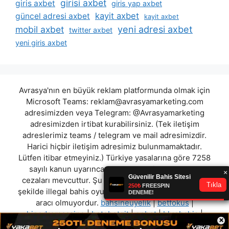
girisi axbet
giris axbet
giris yap axbet
kayit axbet
güncel adresi axbet
kayit axbet
yeni adresi axbet
mobil axbet
twitter axbet
yeni giris axbet
Avrasya'nın en büyük reklam platformunda olmak için
Microsoft Teams:
reklam@avrasyamarketing.com
adresimizden veya Telegram: @Avrasyamarketing
adresimizden irtibat kurabilirsiniz. (Tek iletişim
adreslerimiz teams / telegram ve mail adresimizdir.
Harici hiçbir iletişim adresimiz bulunmamaktadır.
Lütfen itibar etmeyiniz.) Türkiye yasalarına göre 7258
sayılı kanun uyarınca yasa dışı bahis oynamanın
cezaları mevcuttur. Şu an bulunduğunuz site hiç bir
şekilde illegal bahis oyunları oynatmıyor ve oynamaya
aracı olmuyordur.
bahsineuyelik
|
betfokus
|
hipodromcasino
|
betebetgit
|
enbet
|
bluebahis
|
×
rulobet
|
betbiyotik