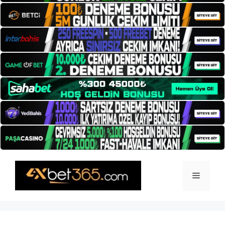
İçeriğe
atla
Menü