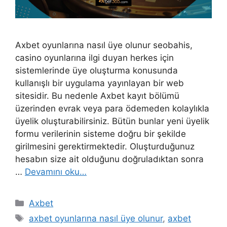
Axbet oyunlarına nasıl üye olunur seobahis,
casino oyunlarına ilgi duyan herkes için
sistemlerinde üye oluşturma konusunda
kullanışlı bir uygulama yayınlayan bir web
sitesidir. Bu nedenle Axbet kayıt bölümü
üzerinden evrak veya para ödemeden kolaylıkla
üyelik oluşturabilirsiniz. Bütün bunlar yeni üyelik
formu verilerinin sisteme doğru bir şekilde
girilmesini gerektirmektedir. Oluşturduğunuz
hesabın size ait olduğunu doğruladıktan sonra
…
Devamını oku…
Kategoriler
Axbet
Etiketler
axbet oyunlarına nasıl üye olunur
,
axbet