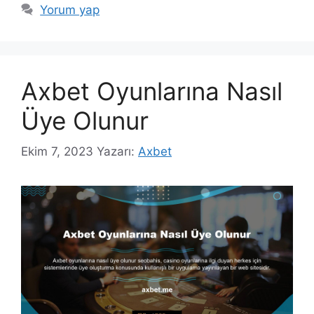
Yorum yap
Axbet Oyunlarına Nasıl
Üye Olunur
Ekim 7, 2023
Yazarı:
Axbet