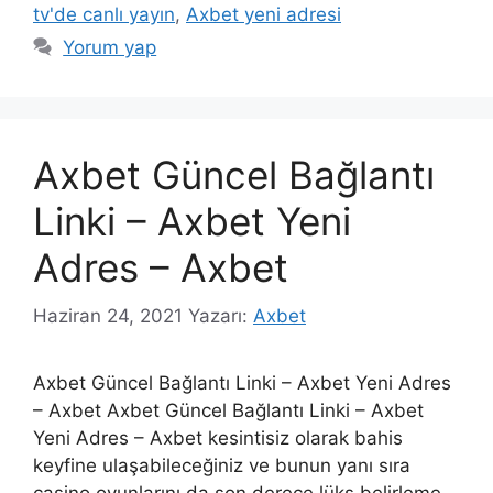
tv'de canlı yayın
,
Axbet yeni adresi
Yorum yap
Axbet Güncel Bağlantı
Linki – Axbet Yeni
Adres – Axbet
Haziran 24, 2021
Yazarı:
Axbet
Axbet Güncel Bağlantı Linki – Axbet Yeni Adres
– Axbet Axbet Güncel Bağlantı Linki – Axbet
Yeni Adres – Axbet kesintisiz olarak bahis
keyfine ulaşabileceğiniz ve bunun yanı sıra