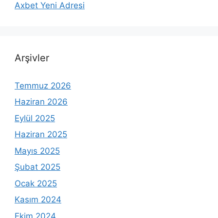
Axbet Yeni Adresi
Arşivler
Temmuz 2026
Haziran 2026
Eylül 2025
Haziran 2025
Mayıs 2025
Şubat 2025
Ocak 2025
Kasım 2024
Ekim 2024