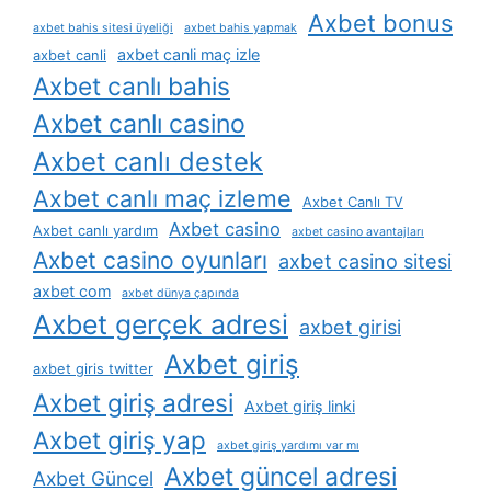
Axbet bonus
axbet bahis sitesi üyeliği
axbet bahis yapmak
axbet canli maç izle
axbet canli
Axbet canlı bahis
Axbet canlı casino
Axbet canlı destek
Axbet canlı maç izleme
Axbet Canlı TV
Axbet casino
Axbet canlı yardım
axbet casino avantajları
Axbet casino oyunları
axbet casino sitesi
axbet com
axbet dünya çapında
Axbet gerçek adresi
axbet girisi
Axbet giriş
axbet giris twitter
Axbet giriş adresi
Axbet giriş linki
Axbet giriş yap
axbet giriş yardımı var mı
Axbet güncel adresi
Axbet Güncel