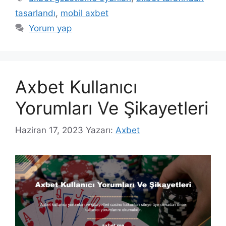
tasarlandı
,
mobil axbet
Yorum yap
Axbet Kullanıcı
Yorumları Ve Şikayetleri
Haziran 17, 2023
Yazarı:
Axbet