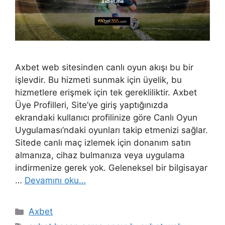
Axbet web sitesinden canlı oyun akışı bu bir
işlevdir. Bu hizmeti sunmak için üyelik, bu
hizmetlere erişmek için tek gerekliliktir. Axbet
Üye Profilleri, Site’ye giriş yaptığınızda
ekrandaki kullanıcı profilinize göre Canlı Oyun
Uygulaması’ndaki oyunları takip etmenizi sağlar.
Sitede canlı maç izlemek için donanım satın
almanıza, cihaz bulmanıza veya uygulama
indirmenize gerek yok. Geleneksel bir bilgisayar
…
Devamını oku…
Kategoriler
Axbet
Etiketler