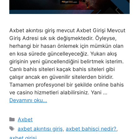
Axbet akıntısı giriş mevcut Axbet Girişi Mevcut
Giriş Adresi sık sık değişmektedir. Öyleyse,
herhangi bir hasarı önlemek için mümkün olan
en kısa sürede güncelleyeceğiz. Yukarı akış
girişinin yeni güncellendiğini belirtmek isterim.
Canlı bahis siteleri kaçak bahis siteleri gibi
çalışır ancak en güvenilir sitelerden biridir.
Tamamen profesyonel bir şekilde online bahis
ve casino hizmetleri alabilirsiniz. Yani …
Devamını oku…
Kategoriler
Axbet
Etiketler
axbet akıntısı giriş
,
axbet bahisçi nedir?
,
axbet girisi