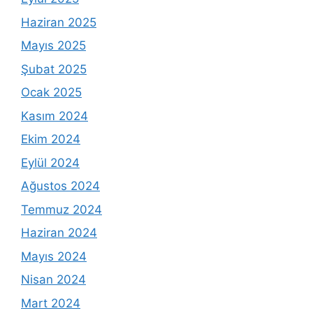
Haziran 2025
Mayıs 2025
Şubat 2025
Ocak 2025
Kasım 2024
Ekim 2024
Eylül 2024
Ağustos 2024
Temmuz 2024
Haziran 2024
Mayıs 2024
Nisan 2024
Mart 2024