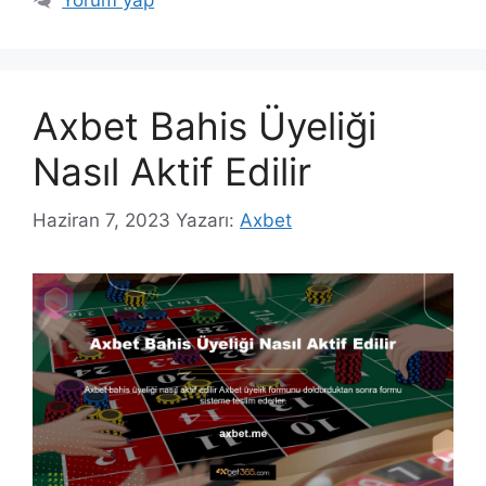
Yorum yap
Axbet Bahis Üyeliği
Nasıl Aktif Edilir
Haziran 7, 2023
Yazarı:
Axbet