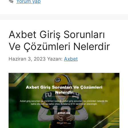
Yorum yap
Axbet Giriş Sorunları
Ve Çözümleri Nelerdir
Haziran 3, 2023
Yazarı:
Axbet