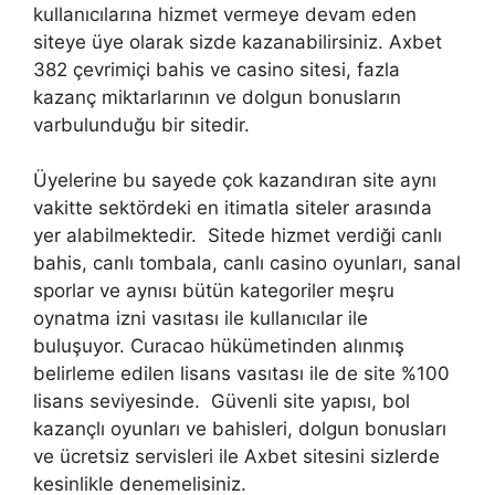
kullanıcılarına hizmet vermeye devam eden
siteye üye olarak sizde kazanabilirsiniz. Axbet
382 çevrimiçi bahis ve casino sitesi, fazla
kazanç miktarlarının ve dolgun bonusların
varbulunduğu bir sitedir.
Üyelerine bu sayede çok kazandıran site aynı
vakitte sektördeki en itimatla siteler arasında
yer alabilmektedir. Sitede hizmet verdiği canlı
bahis, canlı tombala, canlı casino oyunları, sanal
sporlar ve aynısı bütün kategoriler meşru
oynatma izni vasıtası ile kullanıcılar ile
buluşuyor. Curacao hükümetinden alınmış
belirleme edilen lisans vasıtası ile de site %100
lisans seviyesinde. Güvenli site yapısı, bol
kazançlı oyunları ve bahisleri, dolgun bonusları
ve ücretsiz servisleri ile Axbet sitesini sizlerde
kesinlikle denemelisiniz.