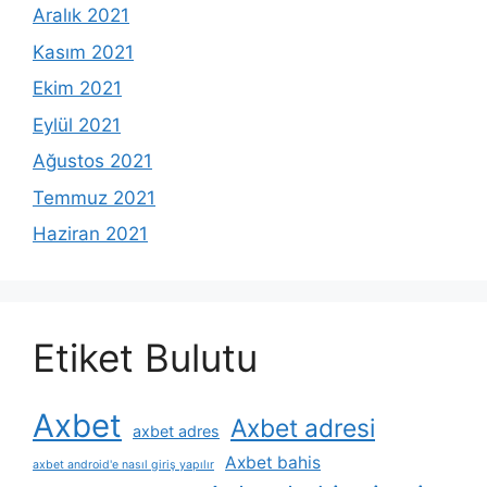
Aralık 2021
Kasım 2021
Ekim 2021
Eylül 2021
Ağustos 2021
Temmuz 2021
Haziran 2021
Etiket Bulutu
Axbet
Axbet adresi
axbet adres
Axbet bahis
axbet android'e nasıl giriş yapılır