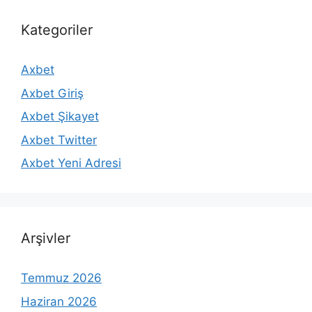
Kategoriler
Axbet
Axbet Giriş
Axbet Şikayet
Axbet Twitter
Axbet Yeni Adresi
Arşivler
Temmuz 2026
Haziran 2026