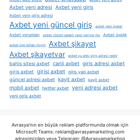
Axbet yeni adresi
Axbet yeni giriş
Axbet yeni giriş adresi
Axbet yeni güncel giriş
axbet yeni üyeler
Axbet yorumları
Axbet üyelik
axbet çözüm odaklı yanıt veriyor mu
Axbet şikayet
axbet üye olmalı mıyım
Axbet şikayetvar
axbet şu anki giriş adresi nedir
canli axbet
giris adresi axbet
bahis sitesi axbet
girisi axbet
giris axbet
giris yap axbet
kayit axbet
güncel adresi axbet
kayit axbet
yeni adresi axbet
mobil axbet
twitter axbet
yeni giris axbet
Avrasya'nın en büyük reklam platformunda olmak için
Microsoft Teams:
reklam@avrasyamarketing.com
adresimizden veya Telegram: @Avrasyamarketing