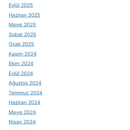
Eylül 2025
Haziran 2025
Mayıs 2025
Şubat 2025
Ocak 2025
Kasım 2024
Ekim 2024
Eylül 2024
Ağustos 2024
Temmuz 2024
Haziran 2024
Mayıs 2024
Nisan 2024