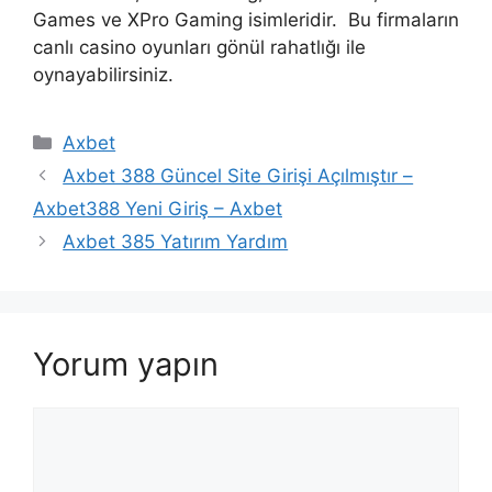
Games ve XPro Gaming isimleridir. Bu firmaların
canlı casino oyunları gönül rahatlığı ile
oynayabilirsiniz.
Kategoriler
Axbet
Axbet 388 Güncel Site Girişi Açılmıştır –
Axbet388 Yeni Giriş – Axbet
Axbet 385 Yatırım Yardım
Yorum yapın
Yorum