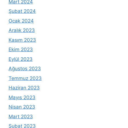
Mart 2024
Şubat 2024
Ocak 2024
Aralık 2023
Kasım 2023
Ekim 2023
Eylül 2023
Ağustos 2023
Temmuz 2023
Haziran 2023
Mayıs 2023
Nisan 2023
Mart 2023
Şubat 2023