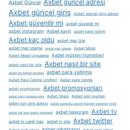
Axbet güncel adresi
Axbet Güncel
Axbet güncel giriş
Axbet güncel giriş adresi
Axbet güvenilir mi
axbet güvenlir mi
axbet instagram
Axbet kayıt
axbet kayıt i̇şlemi
Axbet kaç oldu
axbet maç izle
axbet maç izleme
Axbet Mobil
axbet maç izleme
Axbet müşteri hizmetleri
Axbet Mobil Uygulama
Axbet nasıl bir site
axbet nasil bir site
axbet para yatirma
axbet ne zaman kuruldu
Axbet Para Çekme Limitleri
Axbet para çekme
Axbet promosyonları
axbet promosyon
Axbet Sitesi
Axbet slot oyunları
axbet satış promosyonu
axbet son giriş adresi
axbet sunduğu casino hizmeti güvenilir midir
Axbet tv
axbet telegram
axbet tek maç bahis seçeneği
Axbet twitter
axbet tv canli maç
axbet tv izle
axbet whatsapp
Axbet web sitesi
axbet yeni adres