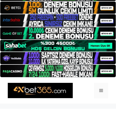
İçeriğe
atla
Menü