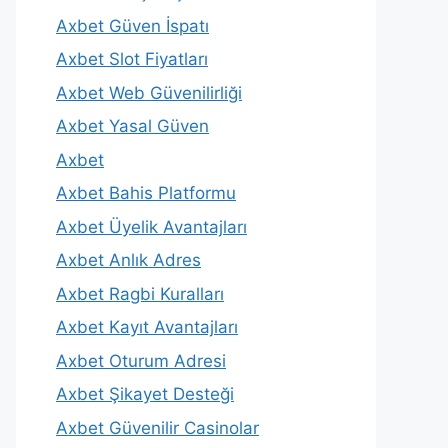
Axbet Güven İspatı
Axbet Slot Fiyatları
Axbet Web Güvenilirliği
Axbet Yasal Güven
Axbet
Axbet Bahis Platformu
Axbet Üyelik Avantajları
Axbet Anlık Adres
Axbet Ragbi Kuralları
Axbet Kayıt Avantajları
Axbet Oturum Adresi
Axbet Şikayet Desteği
Axbet Güvenilir Casinolar