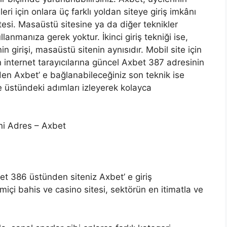
eri için onlara üç farklı yoldan siteye giriş imkânı
tesi. Masaüstü sitesine ya da diğer teknikler
anmanıza gerek yoktur. İkinci giriş tekniği ise,
in girişi, masaüstü sitenin aynısıdır. Mobil site için
n internet tarayıcılarına güncel Axbet 387 adresinin
den Axbet’ e bağlanabileceğiniz son teknik ise
e üstündeki adımları izleyerek kolayca
ni Adres – Axbet
et 386 üstünden siteniz Axbet’ e giriş
imiçi bahis ve casino sitesi, sektörün en itimatla ve