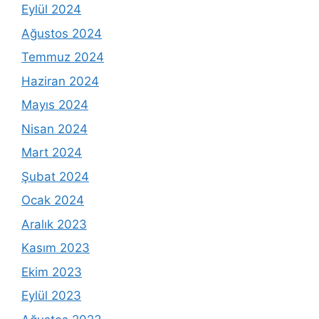
Eylül 2024
Ağustos 2024
Temmuz 2024
Haziran 2024
Mayıs 2024
Nisan 2024
Mart 2024
Şubat 2024
Ocak 2024
Aralık 2023
Kasım 2023
Ekim 2023
Eylül 2023