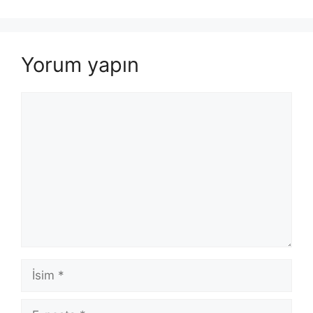
Yorum yapın
Yorum
İsim
E-