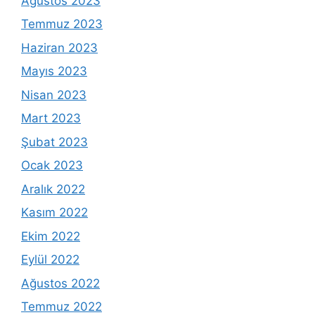
Ağustos 2023
Temmuz 2023
Haziran 2023
Mayıs 2023
Nisan 2023
Mart 2023
Şubat 2023
Ocak 2023
Aralık 2022
Kasım 2022
Ekim 2022
Eylül 2022
Ağustos 2022
Temmuz 2022