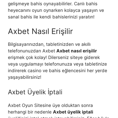
gelişmeye bahis oynayabilirler. Canlı bahis
heyecanını oyun oynarken kolayca yaşayın ve
sanal bahis ile kendi bahislerinizi yaratın!
Axbet Nasıl Erişilir
Bilgisayarınızdan, tabletinizden ve akıllı
telefonunuzdan Axbet
Axbet nasıl erişilir
erişmek çok kolay! Dilerseniz siteye giderek
veya uygulamayı telefonunuza veya tabletinize
indirerek casino ve bahis eğlencesini her yerde
yaşayabilirsiniz!
Axbet Üyelik İptali
Axbet Oyun Sitesine üye olduktan sonra
herhangi bir nedenle
Axbet üyelik iptali