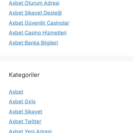
Axbet Oturum Adresi
Axbet Şikayet Desteği
Axbet Güvenilir Casinolar
Axbet Casino Hizmetleri
Axbet Banka Bilgileri
Kategoriler
Axbet
Axbet Giriş
Axbet Şikayet
Axbet Twitter
Axbet Yeni Adresi