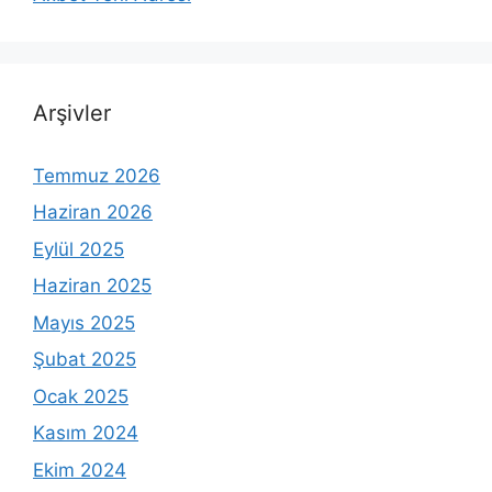
Arşivler
Temmuz 2026
Haziran 2026
Eylül 2025
Haziran 2025
Mayıs 2025
Şubat 2025
Ocak 2025
Kasım 2024
Ekim 2024