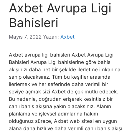
Axbet Avrupa Ligi
Bahisleri
Mayıs 7, 2022
Yazarı:
Axbet
Axbet avrupa ligi bahisleri Axbet Avrupa Ligi
Bahisleri Avrupa Ligi bahislerine göre bahis
akışınızı daha net bir şekilde ilerletme imkanına
sahip olacaksınız. Tüm bu keşifler arasında
ilerlemek ve her seferinde daha verimli bir
seviye açmak sizi Axbet de çok mutlu edecek.
Bu nedenle, doğrudan erişerek kesintisiz bir
canlı bahis akışına yakın olacaksınız. Alanın
planlama ve işlevsel adımlarına hakim
olduğunuz sürece, Axbet web sitesi en uygun
alana daha hızlı ve daha verimli canlı bahis akışı