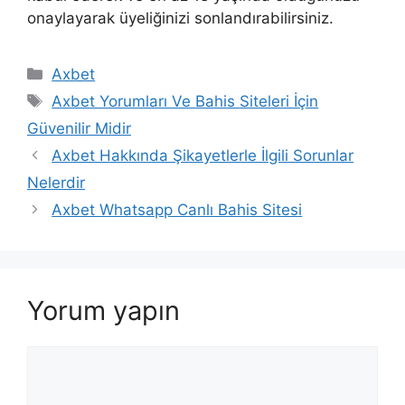
onaylayarak üyeliğinizi sonlandırabilirsiniz.
Kategoriler
Axbet
Etiketler
Axbet Yorumları Ve Bahis Siteleri İçin
Güvenilir Midir
Axbet Hakkında Şikayetlerle İlgili Sorunlar
Nelerdir
Axbet Whatsapp Canlı Bahis Sitesi
Yorum yapın
Yorum