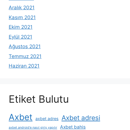
Aralık 2021
Kasım 2021
Ekim 2021
Eylül 2021
Ağustos 2021
Temmuz 2021
Haziran 2021
Etiket Bulutu
Axbet
Axbet adresi
axbet adres
Axbet bahis
axbet android'e nasıl giriş yapılır