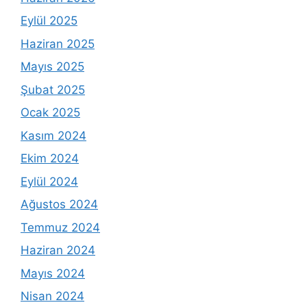
Eylül 2025
Haziran 2025
Mayıs 2025
Şubat 2025
Ocak 2025
Kasım 2024
Ekim 2024
Eylül 2024
Ağustos 2024
Temmuz 2024
Haziran 2024
Mayıs 2024
Nisan 2024