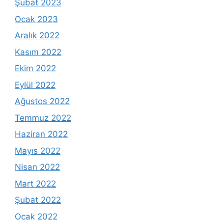
Şubat 2023
Ocak 2023
Aralık 2022
Kasım 2022
Ekim 2022
Eylül 2022
Ağustos 2022
Temmuz 2022
Haziran 2022
Mayıs 2022
Nisan 2022
Mart 2022
Şubat 2022
Ocak 2022