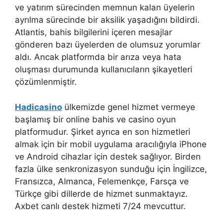
ve yatırım sürecinden memnun kalan üyelerin
ayrılma sürecinde bir aksilik yaşadığını bildirdi.
Atlantis, bahis bilgilerini içeren mesajlar
gönderen bazı üyelerden de olumsuz yorumlar
aldı. Ancak platformda bir arıza veya hata
oluşması durumunda kullanıcıların şikayetleri
çözümlenmiştir.
Hadicasino
ülkemizde genel hizmet vermeye
başlamış bir online bahis ve casino oyun
platformudur. Şirket ayrıca en son hizmetleri
almak için bir mobil uygulama aracılığıyla iPhone
ve Android cihazlar için destek sağlıyor. Birden
fazla ülke senkronizasyon sunduğu için İngilizce,
Fransızca, Almanca, Felemenkçe, Farsça ve
Türkçe gibi dillerde de hizmet sunmaktayız.
Axbet canlı destek hizmeti 7/24 mevcuttur.