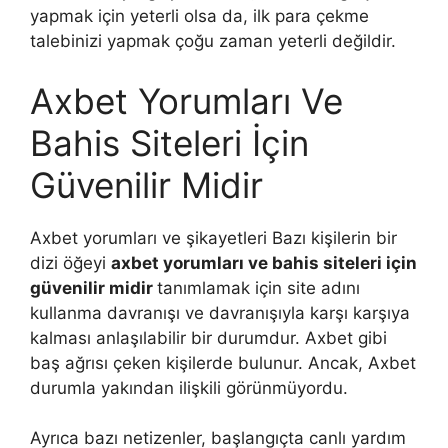
yapmak için yeterli olsa da, ilk para çekme
talebinizi yapmak çoğu zaman yeterli değildir.
Axbet Yorumları Ve
Bahis Siteleri İçin
Güvenilir Midir
Axbet yorumları ve şikayetleri Bazı kişilerin bir
dizi öğeyi
axbet yorumları ve bahis siteleri için
güvenilir midir
tanımlamak için site adını
kullanma davranışı ve davranışıyla karşı karşıya
kalması anlaşılabilir bir durumdur. Axbet gibi
baş ağrısı çeken kişilerde bulunur. Ancak, Axbet
durumla yakından ilişkili görünmüyordu.
Ayrıca bazı netizenler, başlangıçta canlı yardım