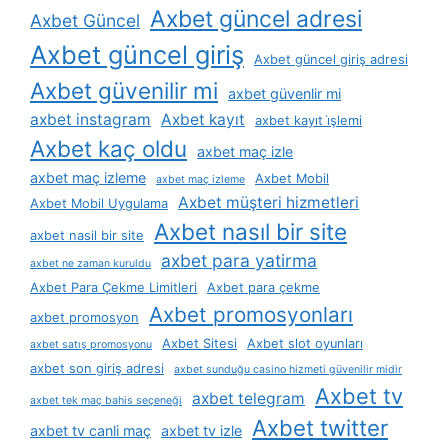
Axbet güncel adresi
Axbet Güncel
Axbet güncel giriş
Axbet güncel giriş adresi
Axbet güvenilir mi
axbet güvenlir mi
axbet instagram
Axbet kayıt
axbet kayıt i̇şlemi
Axbet kaç oldu
axbet maç izle
axbet maç izleme
Axbet Mobil
axbet maç izleme
Axbet müşteri hizmetleri
Axbet Mobil Uygulama
Axbet nasıl bir site
axbet nasil bir site
axbet para yatirma
axbet ne zaman kuruldu
Axbet Para Çekme Limitleri
Axbet para çekme
Axbet promosyonları
axbet promosyon
Axbet Sitesi
Axbet slot oyunları
axbet satış promosyonu
axbet son giriş adresi
axbet sunduğu casino hizmeti güvenilir midir
Axbet tv
axbet telegram
axbet tek maç bahis seçeneği
Axbet twitter
axbet tv canli maç
axbet tv izle