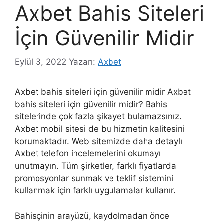
Axbet Bahis Siteleri
İçin Güvenilir Midir
Eylül 3, 2022
Yazarı:
Axbet
Axbet bahis siteleri için güvenilir midir Axbet
bahis siteleri için güvenilir midir? Bahis
sitelerinde çok fazla şikayet bulamazsınız.
Axbet mobil sitesi de bu hizmetin kalitesini
korumaktadır. Web sitemizde daha detaylı
Axbet telefon incelemelerini okumayı
unutmayın. Tüm şirketler, farklı fiyatlarda
promosyonlar sunmak ve teklif sistemini
kullanmak için farklı uygulamalar kullanır.
Bahisçinin arayüzü, kaydolmadan önce