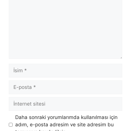
İsim
E-
posta
İnternet
sitesi
Daha sonraki yorumlarımda kullanılması için
adım, e-posta adresim ve site adresim bu