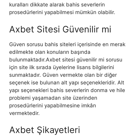
kuralları dikkate alarak bahis severlerin
prosedürlerini yapabilmesi mümkün olabilir.
Axbet Sitesi Güvenilir mi
Güven sorusu bahis siteleri içerisinde en merak
edilmekte olan konuların başında
bulunmaktadır.Axbet sitesi güvenilir mi sorusu
için site ilk sırada üyelerine lisans bilgilerini
sunmaktadır. Güven vermekte olan bir diğer
seçenek ise bulunan alt yapı seçenekleridir. Alt
yapı seçenekleri bahis severlerin donma ve hile
problemi yaşamadan site üzerinden
prosedürlerini yapabilmesine imkân
vermektedir.
Axbet Şikayetleri