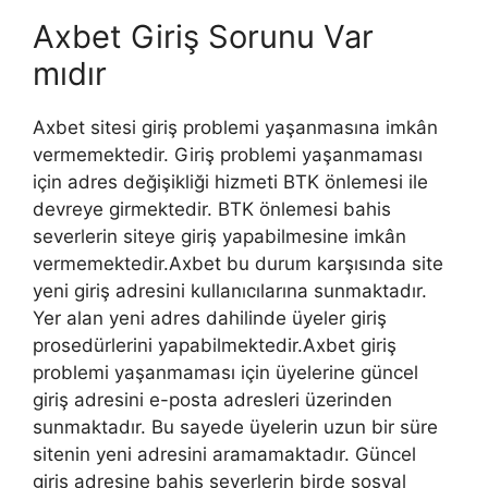
Axbet Giriş Sorunu Var
mıdır
Axbet sitesi giriş problemi yaşanmasına imkân
vermemektedir. Giriş problemi yaşanmaması
için adres değişikliği hizmeti BTK önlemesi ile
devreye girmektedir. BTK önlemesi bahis
severlerin siteye giriş yapabilmesine imkân
vermemektedir.Axbet bu durum karşısında site
yeni giriş adresini kullanıcılarına sunmaktadır.
Yer alan yeni adres dahilinde üyeler giriş
prosedürlerini yapabilmektedir.Axbet giriş
problemi yaşanmaması için üyelerine güncel
giriş adresini e-posta adresleri üzerinden
sunmaktadır. Bu sayede üyelerin uzun bir süre
sitenin yeni adresini aramamaktadır. Güncel
giriş adresine bahis severlerin birde sosyal