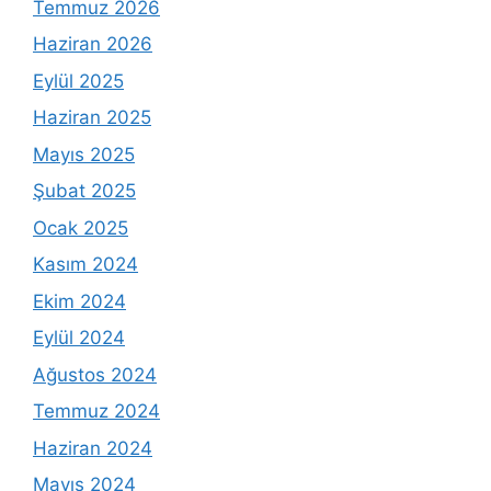
Temmuz 2026
Haziran 2026
Eylül 2025
Haziran 2025
Mayıs 2025
Şubat 2025
Ocak 2025
Kasım 2024
Ekim 2024
Eylül 2024
Ağustos 2024
Temmuz 2024
Haziran 2024
Mayıs 2024