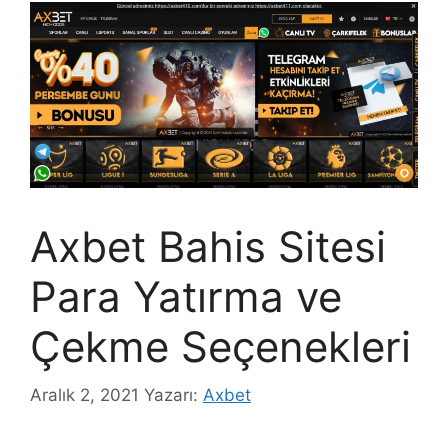
Axbet Bahis Sitesi
Para Yatırma ve
Çekme Seçenekleri
Aralık 2, 2021
Yazarı:
Axbet