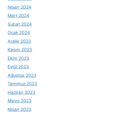
Nisan 2024
Mart 2024
Şubat 2024
Ocak 2024
Aralık 2023
Kasım 2023
Ekim 2023
Eylül 2023
Ağustos 2023
Temmuz 2023
Haziran 2023
Mayıs 2023
Nisan 2023