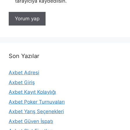
tarayıcıya kaydedilsin.
Son Yazılar
Axbet Adresi
Axbet Giriş
Axbet Kayıt Kolaylığı
Axbet Poker Turnuvaları
Axbet Yarış Seçenekleri
Axbet Güven İspatı