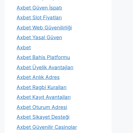
Axbet Güven İspatı
Axbet Slot Fiyatları
Axbet Web Güvenilirliği
Axbet Yasal Güven
Axbet
Axbet Bahis Platformu
Axbet Üyelik Avantajları
Axbet Anlık Adres
Axbet Ragbi Kuralları
Axbet Kayıt Avantajları
Axbet Oturum Adresi
Axbet Şikayet Desteği
Axbet Güvenilir Casinolar