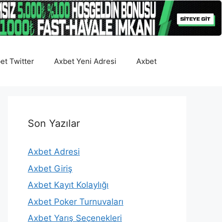
et Twitter
Axbet Yeni Adresi
Axbet
Son Yazılar
Axbet Adresi
Axbet Giriş
Axbet Kayıt Kolaylığı
Axbet Poker Turnuvaları
Axbet Yarış Seçenekleri