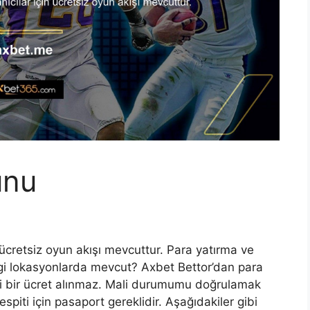
unu
n ücretsiz oyun akışı mevcuttur. Para yatırma ve
ngi lokasyonlarda mevcut? Axbet Bettor’dan para
gi bir ücret alınmaz. Mali durumumu doğrulamak
espiti için pasaport gereklidir. Aşağıdakiler gibi