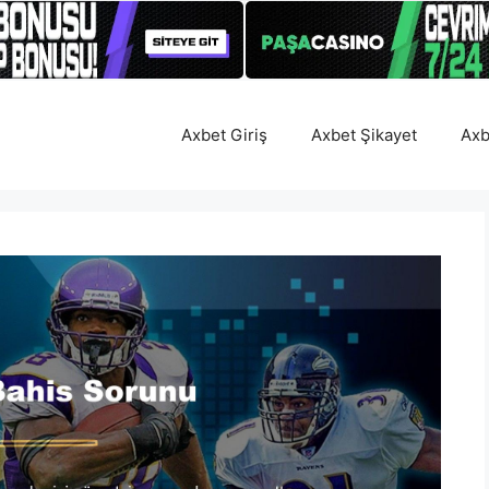
Axbet Giriş
Axbet Şikayet
Axb