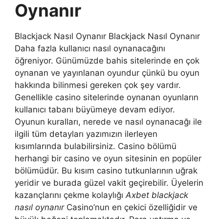
Oynanır
Blackjack Nasıl Oynanır Blackjack Nasıl Oynanır
Daha fazla kullanıcı nasıl oynanacağını
öğreniyor. Günümüzde bahis sitelerinde en çok
oynanan ve yayınlanan oyundur çünkü bu oyun
hakkında bilinmesi gereken çok şey vardır.
Genellikle casino sitelerinde oynanan oyunların
kullanıcı tabanı büyümeye devam ediyor.
Oyunun kuralları, nerede ve nasıl oynanacağı ile
ilgili tüm detayları yazımızın ilerleyen
kısımlarında bulabilirsiniz. Casino bölümü
herhangi bir casino ve oyun sitesinin en popüler
bölümüdür. Bu kısım casino tutkunlarının uğrak
yeridir ve burada güzel vakit geçirebilir. Üyelerin
kazançlarını çekme kolaylığı
Axbet blackjack
nasıl oynanır
Casino’nun en çekici özelliğidir ve