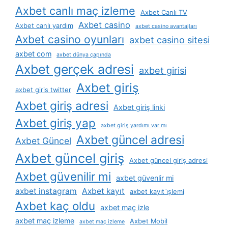
Axbet canlı maç izleme
Axbet Canlı TV
Axbet casino
Axbet canlı yardım
axbet casino avantajları
Axbet casino oyunları
axbet casino sitesi
axbet com
axbet dünya çapında
Axbet gerçek adresi
axbet girisi
Axbet giriş
axbet giris twitter
Axbet giriş adresi
Axbet giriş linki
Axbet giriş yap
axbet giriş yardımı var mı
Axbet güncel adresi
Axbet Güncel
Axbet güncel giriş
Axbet güncel giriş adresi
Axbet güvenilir mi
axbet güvenlir mi
axbet instagram
Axbet kayıt
axbet kayıt i̇şlemi
Axbet kaç oldu
axbet maç izle
axbet maç izleme
Axbet Mobil
axbet maç izleme