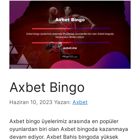
Axbet Bingo
Haziran 10, 2023
Yazarı:
Axbet
Axbet bingo üyelerimiz arasında en popüler
oyunlardan biri olan Axbet bingoda kazanmaya
devam ediyor. Axbet Bahis bingoda yüksek