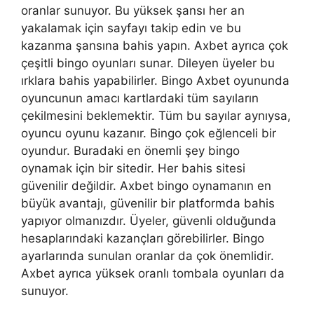
oranlar sunuyor. Bu yüksek şansı her an
yakalamak için sayfayı takip edin ve bu
kazanma şansına bahis yapın. Axbet ayrıca çok
çeşitli bingo oyunları sunar. Dileyen üyeler bu
ırklara bahis yapabilirler. Bingo Axbet oyununda
oyuncunun amacı kartlardaki tüm sayıların
çekilmesini beklemektir. Tüm bu sayılar aynıysa,
oyuncu oyunu kazanır. Bingo çok eğlenceli bir
oyundur. Buradaki en önemli şey bingo
oynamak için bir sitedir. Her bahis sitesi
güvenilir değildir. Axbet bingo oynamanın en
büyük avantajı, güvenilir bir platformda bahis
yapıyor olmanızdır. Üyeler, güvenli olduğunda
hesaplarındaki kazançları görebilirler. Bingo
ayarlarında sunulan oranlar da çok önemlidir.
Axbet ayrıca yüksek oranlı tombala oyunları da
sunuyor.