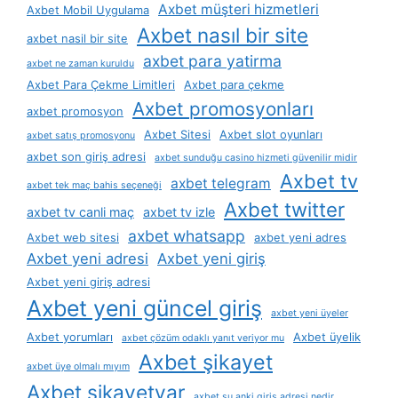
Axbet müşteri hizmetleri
Axbet Mobil Uygulama
Axbet nasıl bir site
axbet nasil bir site
axbet para yatirma
axbet ne zaman kuruldu
Axbet Para Çekme Limitleri
Axbet para çekme
Axbet promosyonları
axbet promosyon
Axbet Sitesi
Axbet slot oyunları
axbet satış promosyonu
axbet son giriş adresi
axbet sunduğu casino hizmeti güvenilir midir
Axbet tv
axbet telegram
axbet tek maç bahis seçeneği
Axbet twitter
axbet tv canli maç
axbet tv izle
axbet whatsapp
Axbet web sitesi
axbet yeni adres
Axbet yeni adresi
Axbet yeni giriş
Axbet yeni giriş adresi
Axbet yeni güncel giriş
axbet yeni üyeler
Axbet yorumları
Axbet üyelik
axbet çözüm odaklı yanıt veriyor mu
Axbet şikayet
axbet üye olmalı mıyım
Axbet şikayetvar
axbet şu anki giriş adresi nedir