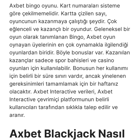
Axbet bingo oyunu. Kart numaraları sisteme
göre çekilmemelidir. Kartta çizilen sayı,
oyuncunun kazanmaya çalıştığı şeydir. Çok
eğlenceli ve kazançlı bir oyundur. Geleneksel bir
oyun olarak tanımlanan Bingo, Axbet oyun
oynayan üyelerinin en çok oynamakla ilgilendiği
oyunlardan biridir. Böyle bonuslar var. Kazanılan
kazançlar sadece spor bahisleri ve casino
oyunları için kullanılabilir. Bonusun her kullanımı
için belirli bir süre sınırı vardır, ancak yinelenen
gereksinimleri tamamlamak için bir haftanız
olacaktır. Axbet Interactive verileri, Axbet
Interactive çevrimiçi platformunun belirli
kullanıcıları tarafından sıklıkla talep edilir ve
aranır.
Axbet Blackjack Nasıl