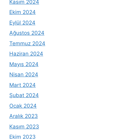
Kasım 2024
Ekim 2024
Eylül 2024
Ağustos 2024
Temmuz 2024
Haziran 2024
Mayıs 2024
Nisan 2024
Mart 2024
Şubat 2024
Ocak 2024
Aralık 2023
Kasım 2023
Ekim 2023