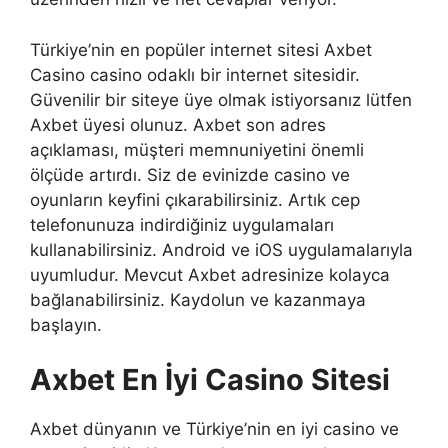
Türkiye’nin en popüler internet sitesi Axbet
Casino casino odaklı bir internet sitesidir.
Güvenilir bir siteye üye olmak istiyorsanız lütfen
Axbet üyesi olunuz. Axbet son adres
açıklaması, müşteri memnuniyetini önemli
ölçüde artırdı. Siz de evinizde casino ve
oyunların keyfini çıkarabilirsiniz. Artık cep
telefonunuza indirdiğiniz uygulamaları
kullanabilirsiniz. Android ve iOS uygulamalarıyla
uyumludur. Mevcut Axbet adresinize kolayca
bağlanabilirsiniz. Kaydolun ve kazanmaya
başlayın.
Axbet En İyi Casino Sitesi
Axbet dünyanın ve Türkiye’nin en iyi casino ve