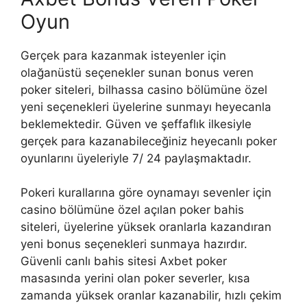
Oyun
Gerçek para kazanmak isteyenler için
olağanüstü seçenekler sunan bonus veren
poker siteleri, bilhassa casino bölümüne özel
yeni seçenekleri üyelerine sunmayı heyecanla
beklemektedir. Güven ve şeffaflık ilkesiyle
gerçek para kazanabileceğiniz heyecanlı poker
oyunlarını üyeleriyle 7/ 24 paylaşmaktadır.
Pokeri kurallarına göre oynamayı sevenler için
casino bölümüne özel açılan poker bahis
siteleri, üyelerine yüksek oranlarla kazandıran
yeni bonus seçenekleri sunmaya hazırdır.
Güvenli canlı bahis sitesi Axbet poker
masasında yerini olan poker severler, kısa
zamanda yüksek oranlar kazanabilir, hızlı çekim