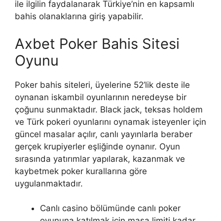
ile ilgilin faydalanarak Türkiye’nin en kapsamlı
bahis olanaklarına giriş yapabilir.
Axbet Poker Bahis Sitesi
Oyunu
Poker bahis siteleri, üyelerine 52’lik deste ile
oynanan iskambil oyunlarının neredeyse bir
çoğunu sunmaktadır. Black jack, teksas holdem
ve Türk pokeri oyunlarını oynamak isteyenler için
güncel masalar açılır, canlı yayınlarla beraber
gerçek krupiyerler eşliğinde oynanır. Oyun
sırasında yatırımlar yapılarak, kazanmak ve
kaybetmek poker kurallarına göre
uygulanmaktadır.
Canlı casino bölümünde canlı poker
oyununa katılmak için masa limiti kadar