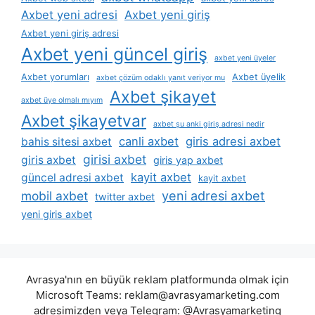
Axbet yeni adresi
Axbet yeni giriş
Axbet yeni giriş adresi
Axbet yeni güncel giriş
axbet yeni üyeler
Axbet yorumları
Axbet üyelik
axbet çözüm odaklı yanıt veriyor mu
Axbet şikayet
axbet üye olmalı mıyım
Axbet şikayetvar
axbet şu anki giriş adresi nedir
canli axbet
giris adresi axbet
bahis sitesi axbet
girisi axbet
giris axbet
giris yap axbet
kayit axbet
güncel adresi axbet
kayit axbet
yeni adresi axbet
mobil axbet
twitter axbet
yeni giris axbet
Avrasya'nın en büyük reklam platformunda olmak için
Microsoft Teams:
reklam@avrasyamarketing.com
adresimizden veya Telegram: @Avrasyamarketing