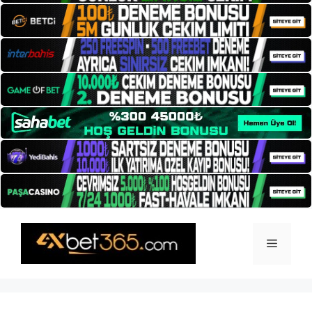
İçeriğe
atla
Menü