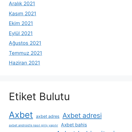
Aralık 2021
Kasım 2021
Ekim 2021
Eylül 2021
Ağustos 2021
Temmuz 2021
Haziran 2021
Etiket Bulutu
Axbet
Axbet adresi
axbet adres
Axbet bahis
axbet android'e nasıl giriş yapılır