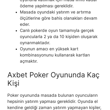
ödeme yapılması gereklidir.
Masada oyundaki yatırım ve artırma
ölçütlerine göre bahis olanakları devam
eder.
Canlı pokerde oyun tamamıyla gerçek
oyuncularla 2 ya da 10 kişiden oluşarak
oynanmaktadır.
Oyunun amacı en yüksek kart
kombinasyonunu kullanarak kartları
açmaktır.
Axbet Poker Oyununda Kaç
Kişi
Poker oyununda masada bulunan oyuncuların
hepsinin yatırım yapması gereklidir. Oyunda el
kendine geldiği zaman yatırım yapmayan kişiler,