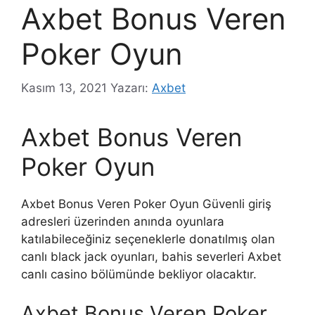
Axbet Bonus Veren
Poker Oyun
Kasım 13, 2021
Yazarı:
Axbet
Axbet Bonus Veren
Poker Oyun
Axbet Bonus Veren Poker Oyun Güvenli giriş
adresleri üzerinden anında oyunlara
katılabileceğiniz seçeneklerle donatılmış olan
canlı black jack oyunları, bahis severleri Axbet
canlı casino bölümünde bekliyor olacaktır.
Axbet Bonus Veren Poker