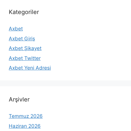
Kategoriler
Axbet
Axbet Giriş
Axbet Şikayet
Axbet Twitter
Axbet Yeni Adresi
Arşivler
Temmuz 2026
Haziran 2026