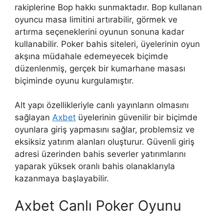
rakiplerine Bop hakkı sunmaktadır. Bop kullanan
oyuncu masa limitini artırabilir, görmek ve
artırma seçeneklerini oyunun sonuna kadar
kullanabilir. Poker bahis siteleri, üyelerinin oyun
akşına müdahale edemeyecek biçimde
düzenlenmiş, gerçek bir kumarhane masası
biçiminde oyunu kurgulamıştır.
Alt yapı özellikleriyle canlı yayınların olmasını
sağlayan
Axbet
üyelerinin güvenilir bir biçimde
oyunlara giriş yapmasını sağlar, problemsiz ve
eksiksiz yatırım alanları oluşturur. Güvenli giriş
adresi üzerinden bahis severler yatırımlarını
yaparak yüksek oranlı bahis olanaklarıyla
kazanmaya başlayabilir.
Axbet Canlı Poker Oyunu