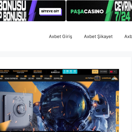
Axbet Giriş
Axbet Şikayet
Axb