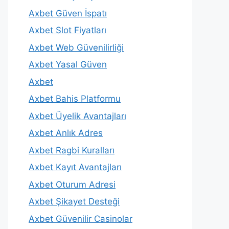
Axbet Güven İspatı
Axbet Slot Fiyatları
Axbet Web Güvenilirliği
Axbet Yasal Güven
Axbet
Axbet Bahis Platformu
Axbet Üyelik Avantajları
Axbet Anlık Adres
Axbet Ragbi Kuralları
Axbet Kayıt Avantajları
Axbet Oturum Adresi
Axbet Şikayet Desteği
Axbet Güvenilir Casinolar