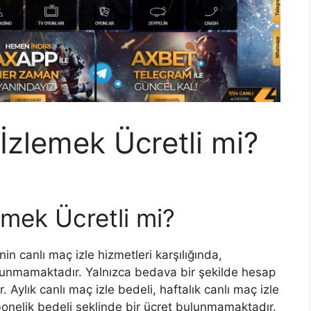
İzlemek Ücretli mi?
mek Ücretli mi?
in canlı maç izle hizmetleri karşılığında,
ulunmamaktadır. Yalnızca bedava bir şekilde hesap
. Aylık canlı maç izle bedeli, haftalık canlı maç izle
abonelik bedeli şeklinde bir ücret bulunmamaktadır.