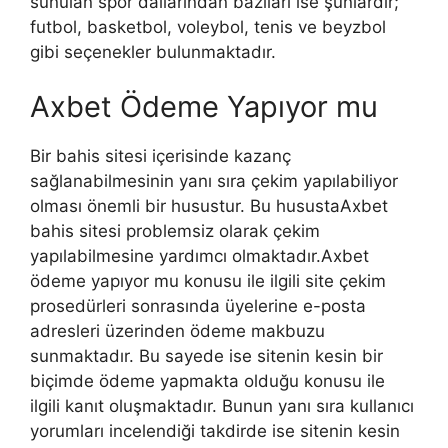
sunulan spor dallarından bazıları ise şunlardır;
futbol, basketbol, voleybol, tenis ve beyzbol
gibi seçenekler bulunmaktadır.
Axbet Ödeme Yapıyor mu
Bir bahis sitesi içerisinde kazanç
sağlanabilmesinin yanı sıra çekim yapılabiliyor
olması önemli bir husustur. Bu husustaAxbet
bahis sitesi problemsiz olarak çekim
yapılabilmesine yardımcı olmaktadır.Axbet
ödeme yapıyor mu konusu ile ilgili site çekim
prosedürleri sonrasında üyelerine e-posta
adresleri üzerinden ödeme makbuzu
sunmaktadır. Bu sayede ise sitenin kesin bir
biçimde ödeme yapmakta olduğu konusu ile
ilgili kanıt oluşmaktadır. Bunun yanı sıra kullanıcı
yorumları incelendiği takdirde ise sitenin kesin