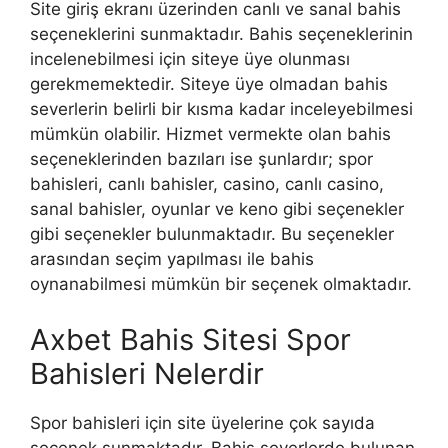
Site giriş ekranı üzerinden canlı ve sanal bahis
seçeneklerini sunmaktadır. Bahis seçeneklerinin
incelenebilmesi için siteye üye olunması
gerekmemektedir. Siteye üye olmadan bahis
severlerin belirli bir kısma kadar inceleyebilmesi
mümkün olabilir. Hizmet vermekte olan bahis
seçeneklerinden bazıları ise şunlardır; spor
bahisleri, canlı bahisler, casino, canlı casino,
sanal bahisler, oyunlar ve keno gibi seçenekler
gibi seçenekler bulunmaktadır. Bu seçenekler
arasından seçim yapılması ile bahis
oynanabilmesi mümkün bir seçenek olmaktadır.
Axbet Bahis Sitesi Spor
Bahisleri Nelerdir
Spor bahisleri için site üyelerine çok sayıda
seçenek sunmaktadır. Bahis severlerde bulunan