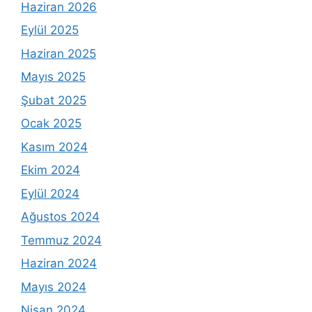
Haziran 2026
Eylül 2025
Haziran 2025
Mayıs 2025
Şubat 2025
Ocak 2025
Kasım 2024
Ekim 2024
Eylül 2024
Ağustos 2024
Temmuz 2024
Haziran 2024
Mayıs 2024
Nisan 2024