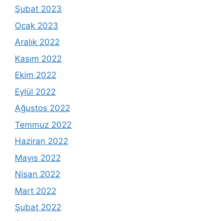
Şubat 2023
Ocak 2023
Aralık 2022
Kasım 2022
Ekim 2022
Eylül 2022
Ağustos 2022
Temmuz 2022
Haziran 2022
Mayıs 2022
Nisan 2022
Mart 2022
Şubat 2022