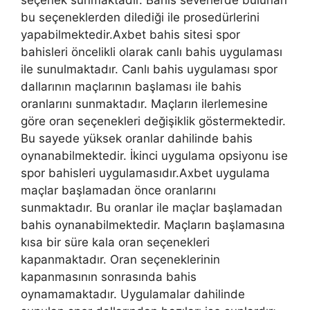
bu seçeneklerden dilediği ile prosedürlerini
yapabilmektedir.Axbet bahis sitesi spor
bahisleri öncelikli olarak canlı bahis uygulaması
ile sunulmaktadır. Canlı bahis uygulaması spor
dallarının maçlarının başlaması ile bahis
oranlarını sunmaktadır. Maçların ilerlemesine
göre oran seçenekleri değişiklik göstermektedir.
Bu sayede yüksek oranlar dahilinde bahis
oynanabilmektedir. İkinci uygulama opsiyonu ise
spor bahisleri uygulamasıdır.Axbet uygulama
maçlar başlamadan önce oranlarını
sunmaktadır. Bu oranlar ile maçlar başlamadan
bahis oynanabilmektedir. Maçların başlamasına
kısa bir süre kala oran seçenekleri
kapanmaktadır. Oran seçeneklerinin
kapanmasının sonrasında bahis
oynamamaktadır. Uygulamalar dahilinde