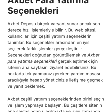
Axbet Para Yatırma
Seçenekleri
Axbet Deposu birçok varyant sunar ancak son
derece hızlı işlemleriyle bilinir. Bu web sitesi,
kullanıcıları için çeşitli yatırım seçeneklerini
tanımlar. Bu seçenekler arasından en iyisi
seçilerek farklı işlemler gerçekleştirilir.
Seçenekleri doğrudan görüntülemek ve
Axbet
para yatırma seçenekleri
gerçekleştirmek için
sitenin ana sayfasını ziyaret edebilirsiniz. Bu
noktada tek yapmanız gereken yardım masası
aracılığıyla hesap yöneticinizle iletişime geçmek
ve yanıt beklemek.
Axbet çeşitli yatırım seçeneklerinden birini seçin
ve işlem yapmaya başlayın. Bu çeşitlere sitenin
ana sayfasından ulaşılmakta ve aynı zamanda