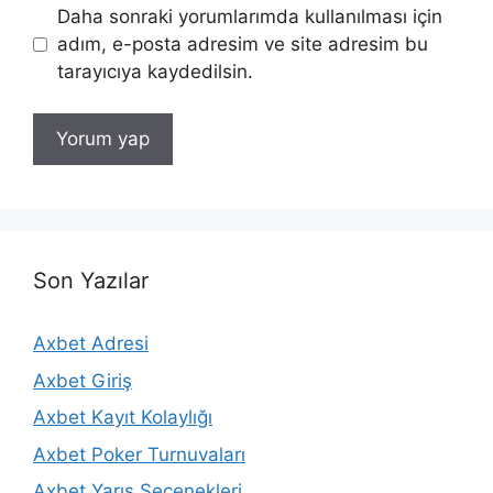
Daha sonraki yorumlarımda kullanılması için
adım, e-posta adresim ve site adresim bu
tarayıcıya kaydedilsin.
Son Yazılar
Axbet Adresi
Axbet Giriş
Axbet Kayıt Kolaylığı
Axbet Poker Turnuvaları
Axbet Yarış Seçenekleri