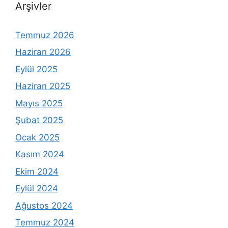
Arşivler
Temmuz 2026
Haziran 2026
Eylül 2025
Haziran 2025
Mayıs 2025
Şubat 2025
Ocak 2025
Kasım 2024
Ekim 2024
Eylül 2024
Ağustos 2024
Temmuz 2024