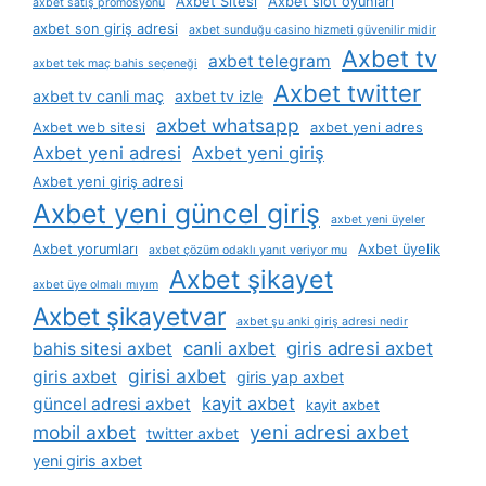
Axbet Sitesi
Axbet slot oyunları
axbet satış promosyonu
axbet son giriş adresi
axbet sunduğu casino hizmeti güvenilir midir
Axbet tv
axbet telegram
axbet tek maç bahis seçeneği
Axbet twitter
axbet tv canli maç
axbet tv izle
axbet whatsapp
Axbet web sitesi
axbet yeni adres
Axbet yeni adresi
Axbet yeni giriş
Axbet yeni giriş adresi
Axbet yeni güncel giriş
axbet yeni üyeler
Axbet yorumları
Axbet üyelik
axbet çözüm odaklı yanıt veriyor mu
Axbet şikayet
axbet üye olmalı mıyım
Axbet şikayetvar
axbet şu anki giriş adresi nedir
canli axbet
giris adresi axbet
bahis sitesi axbet
girisi axbet
giris axbet
giris yap axbet
kayit axbet
güncel adresi axbet
kayit axbet
yeni adresi axbet
mobil axbet
twitter axbet
yeni giris axbet