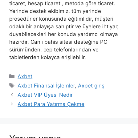
ticaret, hesap ticareti, metoda göre ticaret.
Yerinde destek ekibimiz, tüm yerinde
prosedürler konusunda eğitimlidir, müşteri
odaklı bir anlayışa sahiptir ve üyelere ihtiyaç
duyabilecekleri her konuda yardımcı olmaya
hazırdır. Canlı bahis sitesi desteğine PC
sürümünden, cep telefonlarından ve
tabletlerden kolayca erişilebilir.
Kategoriler
Axbet
Etiketler
Axbet Finansal İşlemler
,
Axbet giriş
Axbet VIP Üyesi Nedir
Axbet Para Yatırma Çekme