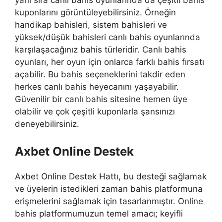
kuponlarını görüntüleyebilirsiniz. Örneğin
handikap bahisleri, sistem bahisleri ve
yüksek/düşük bahisleri canlı bahis oyunlarında
karşılaşacağınız bahis türleridir. Canlı bahis
oyunları, her oyun için onlarca farklı bahis fırsatı
açabilir. Bu bahis seçeneklerini takdir eden
herkes canlı bahis heyecanını yaşayabilir.
Güvenilir bir canlı bahis sitesine hemen üye
olabilir ve çok çeşitli kuponlarla şansınızı
deneyebilirsiniz.
Axbet Online Destek
Axbet Online Destek Hattı, bu desteği sağlamak
ve üyelerin istedikleri zaman bahis platformuna
erişmelerini sağlamak için tasarlanmıştır. Online
bahis platformumuzun temel amacı; keyifli