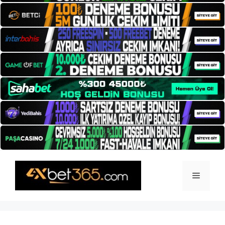
İçeriğe
atla
Menü