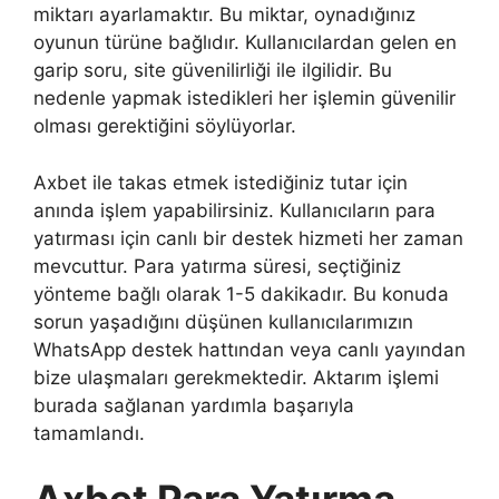
miktarı ayarlamaktır. Bu miktar, oynadığınız
oyunun türüne bağlıdır. Kullanıcılardan gelen en
garip soru, site güvenilirliği ile ilgilidir. Bu
nedenle yapmak istedikleri her işlemin güvenilir
olması gerektiğini söylüyorlar.
Axbet ile takas etmek istediğiniz tutar için
anında işlem yapabilirsiniz. Kullanıcıların para
yatırması için canlı bir destek hizmeti her zaman
mevcuttur. Para yatırma süresi, seçtiğiniz
yönteme bağlı olarak 1-5 dakikadır. Bu konuda
sorun yaşadığını düşünen kullanıcılarımızın
WhatsApp destek hattından veya canlı yayından
bize ulaşmaları gerekmektedir. Aktarım işlemi
burada sağlanan yardımla başarıyla
tamamlandı.