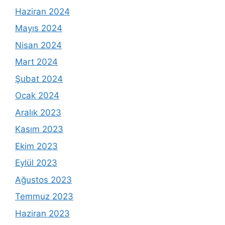
Haziran 2024
Mayıs 2024
Nisan 2024
Mart 2024
Şubat 2024
Ocak 2024
Aralık 2023
Kasım 2023
Ekim 2023
Eylül 2023
Ağustos 2023
Temmuz 2023
Haziran 2023