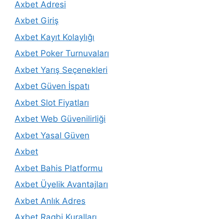
Axbet Adresi
Axbet Giriş
Axbet Kayıt Kolaylığı
Axbet Poker Turnuvaları
Axbet Yarış Seçenekleri
Axbet Güven İspatı
Axbet Slot Fiyatları
Axbet Web Güvenilirliği
Axbet Yasal Güven
Axbet
Axbet Bahis Platformu
Axbet Üyelik Avantajları
Axbet Anlık Adres
Axbet Ragbi Kuralları