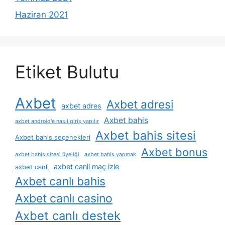
Haziran 2021
Etiket Bulutu
Axbet
Axbet adresi
axbet adres
Axbet bahis
axbet android'e nasıl giriş yapılır
Axbet bahis sitesi
Axbet bahis seçenekleri
Axbet bonus
axbet bahis sitesi üyeliği
axbet bahis yapmak
axbet canli maç izle
axbet canli
Axbet canlı bahis
Axbet canlı casino
Axbet canlı destek