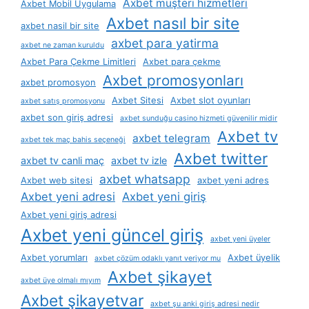
Axbet müşteri hizmetleri
Axbet Mobil Uygulama
Axbet nasıl bir site
axbet nasil bir site
axbet para yatirma
axbet ne zaman kuruldu
Axbet Para Çekme Limitleri
Axbet para çekme
Axbet promosyonları
axbet promosyon
Axbet Sitesi
Axbet slot oyunları
axbet satış promosyonu
axbet son giriş adresi
axbet sunduğu casino hizmeti güvenilir midir
Axbet tv
axbet telegram
axbet tek maç bahis seçeneği
Axbet twitter
axbet tv canli maç
axbet tv izle
axbet whatsapp
Axbet web sitesi
axbet yeni adres
Axbet yeni adresi
Axbet yeni giriş
Axbet yeni giriş adresi
Axbet yeni güncel giriş
axbet yeni üyeler
Axbet yorumları
Axbet üyelik
axbet çözüm odaklı yanıt veriyor mu
Axbet şikayet
axbet üye olmalı mıyım
Axbet şikayetvar
axbet şu anki giriş adresi nedir