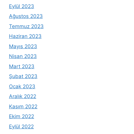
Eylül 2023
Ağustos 2023
Temmuz 2023
Haziran 2023
Mayıs 2023
Nisan 2023
Mart 2023
Şubat 2023
Ocak 2023
Aralık 2022
Kasım 2022
Ekim 2022
Eylül 2022