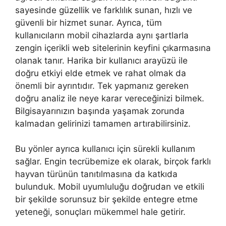
sayesinde güzellik ve farklılık sunan, hızlı ve
güvenli bir hizmet sunar. Ayrıca, tüm
kullanıcıların mobil cihazlarda aynı şartlarla
zengin içerikli web sitelerinin keyfini çıkarmasına
olanak tanır. Harika bir kullanıcı arayüzü ile
doğru etkiyi elde etmek ve rahat olmak da
önemli bir ayrıntıdır. Tek yapmanız gereken
doğru analiz ile neye karar vereceğinizi bilmek.
Bilgisayarınızın başında yaşamak zorunda
kalmadan gelirinizi tamamen artırabilirsiniz.
Bu yönler ayrıca kullanıcı için sürekli kullanım
sağlar. Engin tecrübemize ek olarak, birçok farklı
hayvan türünün tanıtılmasına da katkıda
bulunduk. Mobil uyumluluğu doğrudan ve etkili
bir şekilde sorunsuz bir şekilde entegre etme
yeteneği, sonuçları mükemmel hale getirir.