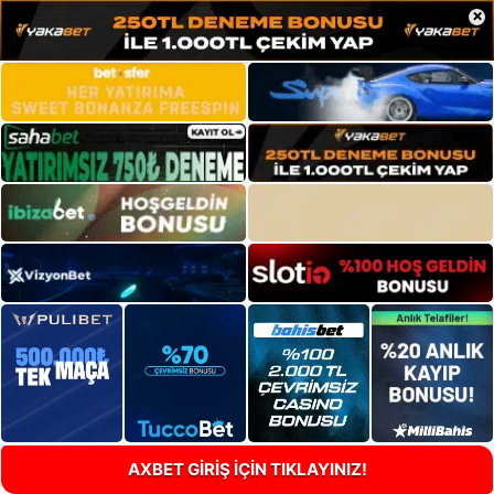
×
AXBET GİRİŞ İÇİN TIKLAYINIZ!