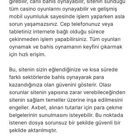
girebilir, canlı bahis oynayabilir, sitenin sunduğu
tüm casino oyunlarını oynayabilir ve gelişmiş
mobil uyumluluk sayesinde işlem yaparken asla
sorun yaşamazsınız. Cep telefonunuz veya
tabletiniz internete bağlı olduğu sürece
çekinmeden işlem yapabilirsiniz. Tüm oyunları
oynamak ve bahis oynamanın keyfini çıkarmak
için hızlı erişim.
Bu, sitenin sizin eğlendiğinize ve kısa sürede
farklı sektörlerde bahis oynayarak para
kazandığınıza olan güvenini gösterir. Olası
sorunlar sitenin yapısına zarar verebileceğinden
sitenin sağlam temeller üzerine inşa edilmesini
engeller. Axbet, alınan tutarlar için para çekme
belgelerinin sunulmasını isteyebilir. Bu noktada
istenen dosya sorunsuz bir şekilde güvenli bir
şekilde aktarılmıştır.