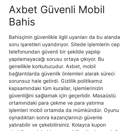
Axbet Güvenli Mobil
Bahis
Bahisçinin güvenlikle ilgili uyarıları da bu alanda
soru işaretleri uyandırıyor. Sitede işlemlerin cep
telefonundan güvenli bir şekilde yapılıp
yapılamayacağı sorusu ortaya çıkıyor. Bu
genellikle korkutucudur. Axbet, mobil
bağlantılarda güvenlik önlemleri alarak süreci
sorunsuz hale getirdi. Gizlilik politikamız
kapsamındaki tüm kurallar, işlemlerinizin
güvenliğini sağlamak için geçerlidir. Masaüstü
ortamındaki para çekme ve para yatırma
işlemleri mobil ortamda da mümkündür. Oyunu
oynadıktan sonra kazançlarınızı güvenle
yatırabilir ve çekebilirsiniz. Kolayca kupon