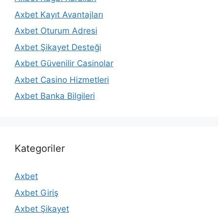
Axbet Kayıt Avantajları
Axbet Oturum Adresi
Axbet Şikayet Desteği
Axbet Güvenilir Casinolar
Axbet Casino Hizmetleri
Axbet Banka Bilgileri
Kategoriler
Axbet
Axbet Giriş
Axbet Şikayet