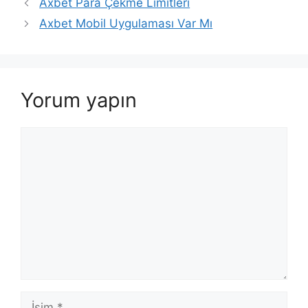
Axbet Para Çekme Limitleri
Axbet Mobil Uygulaması Var Mı
Yorum yapın
Yorum
İsim