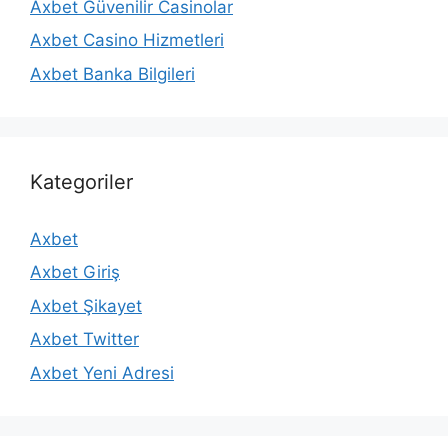
Axbet Güvenilir Casinolar
Axbet Casino Hizmetleri
Axbet Banka Bilgileri
Kategoriler
Axbet
Axbet Giriş
Axbet Şikayet
Axbet Twitter
Axbet Yeni Adresi