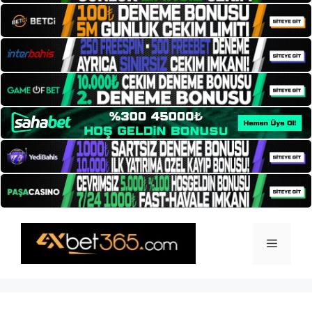
İçeriğe
atla
Menü