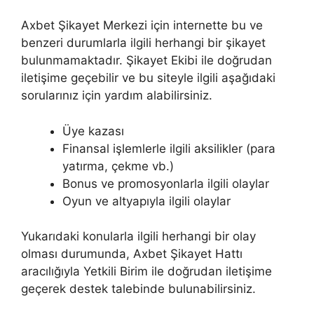
Axbet Şikayet Merkezi için internette bu ve
benzeri durumlarla ilgili herhangi bir şikayet
bulunmamaktadır. Şikayet Ekibi ile doğrudan
iletişime geçebilir ve bu siteyle ilgili aşağıdaki
sorularınız için yardım alabilirsiniz.
Üye kazası
Finansal işlemlerle ilgili aksilikler (para
yatırma, çekme vb.)
Bonus ve promosyonlarla ilgili olaylar
Oyun ve altyapıyla ilgili olaylar
Yukarıdaki konularla ilgili herhangi bir olay
olması durumunda, Axbet Şikayet Hattı
aracılığıyla Yetkili Birim ile doğrudan iletişime
geçerek destek talebinde bulunabilirsiniz.