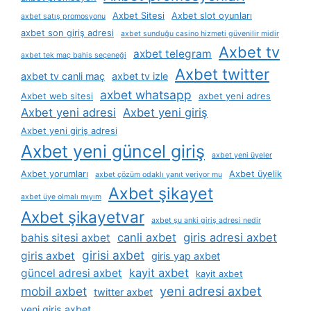
Axbet Sitesi
Axbet slot oyunları
axbet satış promosyonu
axbet son giriş adresi
axbet sunduğu casino hizmeti güvenilir midir
Axbet tv
axbet telegram
axbet tek maç bahis seçeneği
Axbet twitter
axbet tv canli maç
axbet tv izle
axbet whatsapp
Axbet web sitesi
axbet yeni adres
Axbet yeni adresi
Axbet yeni giriş
Axbet yeni giriş adresi
Axbet yeni güncel giriş
axbet yeni üyeler
Axbet yorumları
Axbet üyelik
axbet çözüm odaklı yanıt veriyor mu
Axbet şikayet
axbet üye olmalı mıyım
Axbet şikayetvar
axbet şu anki giriş adresi nedir
canli axbet
giris adresi axbet
bahis sitesi axbet
girisi axbet
giris axbet
giris yap axbet
kayit axbet
güncel adresi axbet
kayit axbet
yeni adresi axbet
mobil axbet
twitter axbet
yeni giris axbet