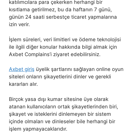
katılımcılara para çekerken herhangi bir
kısıtlama getirilmez, bu da haftanın 7 günü,
günün 24 saati serbestçe ticaret yapmalarına
izin verir.
İşlem süreleri, veri limitleri ve ödeme teknolojisi
ile ilgili diğer konular hakkında bilgi almak için
Axbet Complains’i ziyaret edebilirsiniz.
Axbet giriş
üyelik şartlarını sağlayan online oyun
siteleri onların şikayetlerini dinler ve gerekli
kararları alır.
Birçok yasa dışı kumar sitesine üye olarak
atanan kullanıcıların ortak şikayetlerinden biri,
şikayet ve isteklerini dinlemeyen bir sistem
içinde olmaları ve dinleseler bile herhangi bir
işlem yapmayacaklarıdır.