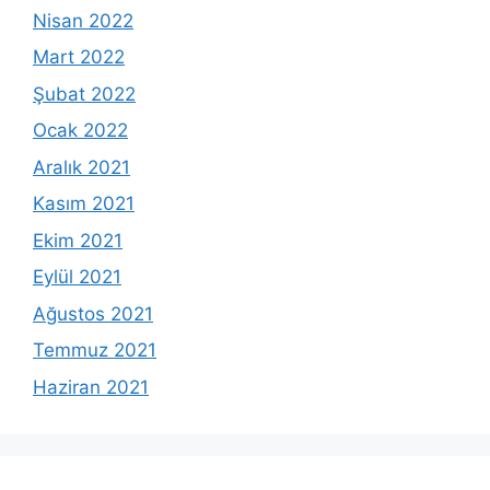
Nisan 2022
Mart 2022
Şubat 2022
Ocak 2022
Aralık 2021
Kasım 2021
Ekim 2021
Eylül 2021
Ağustos 2021
Temmuz 2021
Haziran 2021