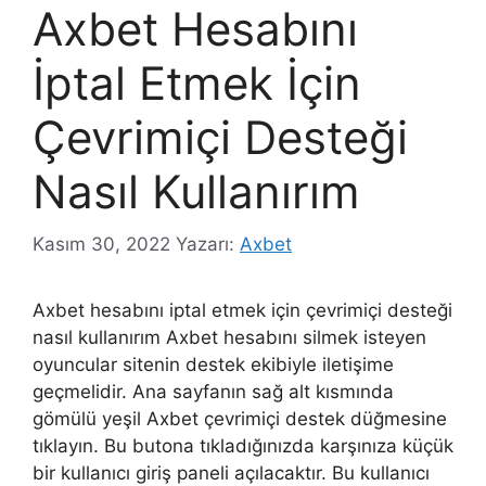
Axbet Hesabını
İptal Etmek İçin
Çevrimiçi Desteği
Nasıl Kullanırım
Kasım 30, 2022
Yazarı:
Axbet
Axbet hesabını iptal etmek için çevrimiçi desteği
nasıl kullanırım Axbet hesabını silmek isteyen
oyuncular sitenin destek ekibiyle iletişime
geçmelidir. Ana sayfanın sağ alt kısmında
gömülü yeşil Axbet çevrimiçi destek düğmesine
tıklayın. Bu butona tıkladığınızda karşınıza küçük
bir kullanıcı giriş paneli açılacaktır. Bu kullanıcı