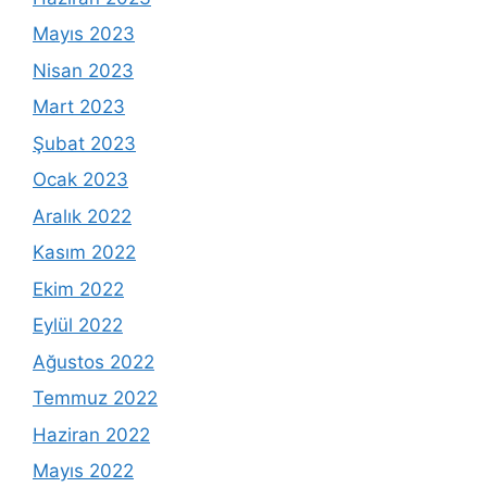
Mayıs 2023
Nisan 2023
Mart 2023
Şubat 2023
Ocak 2023
Aralık 2022
Kasım 2022
Ekim 2022
Eylül 2022
Ağustos 2022
Temmuz 2022
Haziran 2022
Mayıs 2022