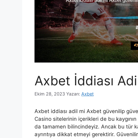
Axbet İddiası Adi
Ekim 28, 2023
Yazarı:
Axbet
Axbet iddiası adil mi Axbet güvenilip güv
Casino sitelerinin içerikleri de bu kaygın
da tamamen bilincindeyiz. Ancak bu tür kay
ayrıntıya dikkat etmeyi gerektirir. Güvenili