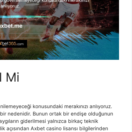
l Mi
enilemeyeceği konusundaki merakınızı anlıyoruz.
ın bir nedenidir. Bunun ortak bir endişe olduğunun
gıların giderilmesi yalnızca birkaç teknik
rlik açısından Axbet casino lisansı bilgilerinden