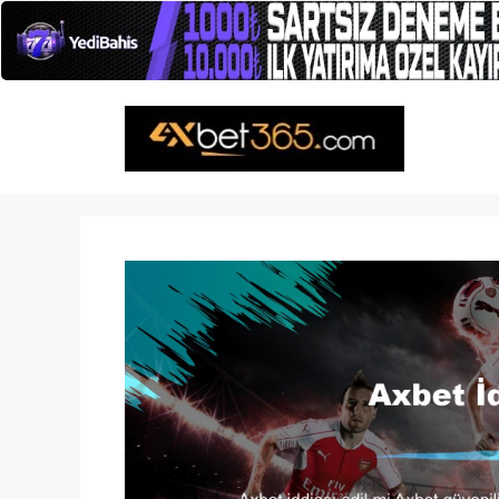
İçeriğe
atla