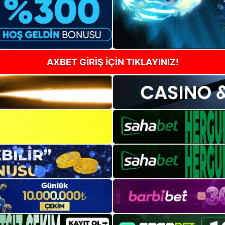
AXBET GİRİŞ İÇİN TIKLAYINIZ!