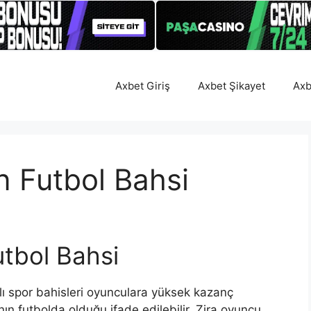
Axbet Giriş
Axbet Şikayet
Axb
 Futbol Bahsi
tbol Bahsi
ı spor bahisleri oyunculara yüksek kazanç
nın futbolda olduğu ifade edilebilir. Zira oyuncu