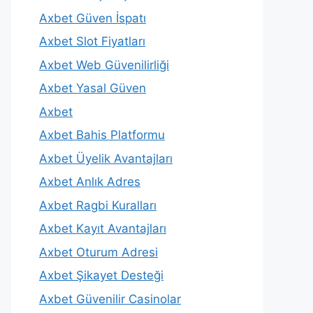
Axbet Güven İspatı
Axbet Slot Fiyatları
Axbet Web Güvenilirliği
Axbet Yasal Güven
Axbet
Axbet Bahis Platformu
Axbet Üyelik Avantajları
Axbet Anlık Adres
Axbet Ragbi Kuralları
Axbet Kayıt Avantajları
Axbet Oturum Adresi
Axbet Şikayet Desteği
Axbet Güvenilir Casinolar