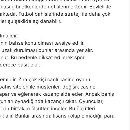
lması gibi etkenlerden etkilenmektedir. Böylelikle
adır. Futbol bahislerinde strateji ile daha çok
er şu şekilde açıklanabilir.
malıdır.
nin bahse konu olması tavsiye edilir.
uzak durulması bunlar arasında yer alır.
lunur. Bu nedenle dikkat edilerek spor
derece basit olur.
mlidir. Zira çok kişi canlı casino oyunu
is siteleri ile müşteriler, değişik casino
yapar ve eğlenerek kazanç elde eder. Ancak bahis
yunları oynadığında kazançlı çıkar. Oyuncular,
için birtakım ölçütleri inceler. Bu ölçütleri
k alır. Bunlar arasında lisanslı olup olmadığı, para