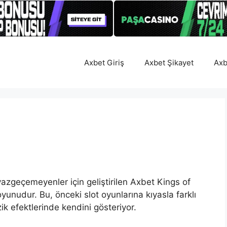
Axbet Giriş
Axbet Şikayet
Axb
vazgeçemeyenler için geliştirilen Axbet Kings of
oyunudur. Bu, önceki slot oyunlarına kıyasla farklı
k efektlerinde kendini gösteriyor.