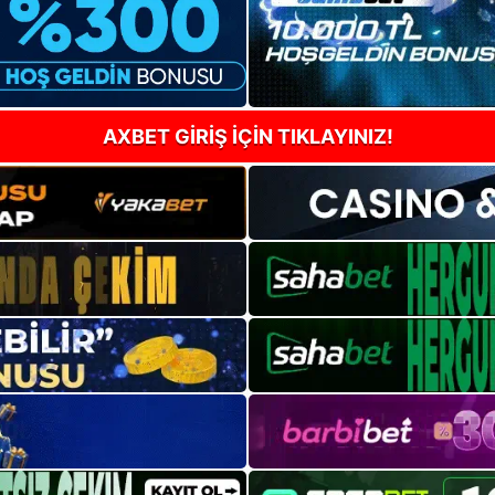
AXBET GİRİŞ İÇİN TIKLAYINIZ!