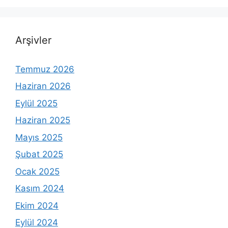
Arşivler
Temmuz 2026
Haziran 2026
Eylül 2025
Haziran 2025
Mayıs 2025
Şubat 2025
Ocak 2025
Kasım 2024
Ekim 2024
Eylül 2024