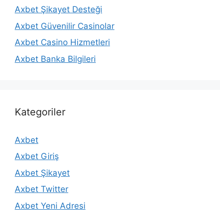
Axbet Şikayet Desteği
Axbet Güvenilir Casinolar
Axbet Casino Hizmetleri
Axbet Banka Bilgileri
Kategoriler
Axbet
Axbet Giriş
Axbet Şikayet
Axbet Twitter
Axbet Yeni Adresi