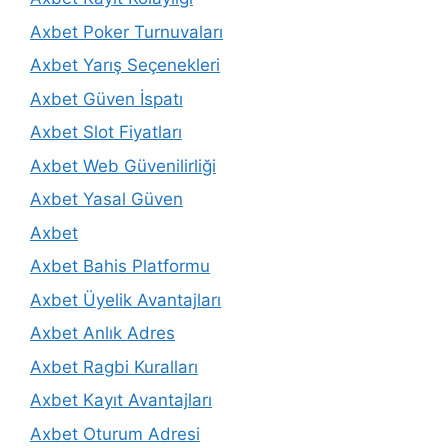
Axbet Poker Turnuvaları
Axbet Yarış Seçenekleri
Axbet Güven İspatı
Axbet Slot Fiyatları
Axbet Web Güvenilirliği
Axbet Yasal Güven
Axbet
Axbet Bahis Platformu
Axbet Üyelik Avantajları
Axbet Anlık Adres
Axbet Ragbi Kuralları
Axbet Kayıt Avantajları
Axbet Oturum Adresi