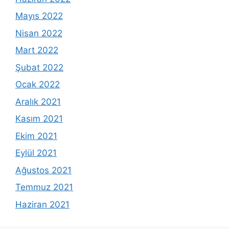
Mayıs 2022
Nisan 2022
Mart 2022
Şubat 2022
Ocak 2022
Aralık 2021
Kasım 2021
Ekim 2021
Eylül 2021
Ağustos 2021
Temmuz 2021
Haziran 2021