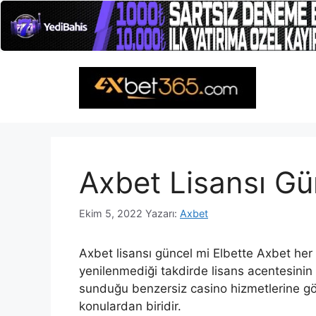
İçeriğe
atla
Axbet Lisansı Gü
Ekim 5, 2022
Yazarı:
Axbet
Axbet lisansı güncel mi Elbette Axbet her y
yenilenmediği takdirde lisans acentesinin 
sunduğu benzersiz casino hizmetlerine gö
konulardan biridir.