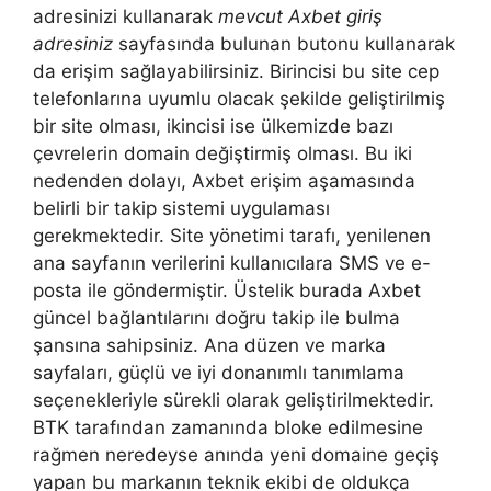
adresinizi kullanarak
mevcut Axbet giriş
adresiniz
sayfasında bulunan butonu kullanarak
da erişim sağlayabilirsiniz. Birincisi bu site cep
telefonlarına uyumlu olacak şekilde geliştirilmiş
bir site olması, ikincisi ise ülkemizde bazı
çevrelerin domain değiştirmiş olması. Bu iki
nedenden dolayı, Axbet erişim aşamasında
belirli bir takip sistemi uygulaması
gerekmektedir. Site yönetimi tarafı, yenilenen
ana sayfanın verilerini kullanıcılara SMS ve e-
posta ile göndermiştir. Üstelik burada Axbet
güncel bağlantılarını doğru takip ile bulma
şansına sahipsiniz. Ana düzen ve marka
sayfaları, güçlü ve iyi donanımlı tanımlama
seçenekleriyle sürekli olarak geliştirilmektedir.
BTK tarafından zamanında bloke edilmesine
rağmen neredeyse anında yeni domaine geçiş
yapan bu markanın teknik ekibi de oldukça