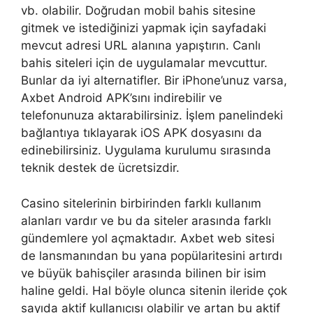
vb. olabilir. Doğrudan mobil bahis sitesine
gitmek ve istediğinizi yapmak için sayfadaki
mevcut adresi URL alanına yapıştırın. Canlı
bahis siteleri için de uygulamalar mevcuttur.
Bunlar da iyi alternatifler. Bir iPhone’unuz varsa,
Axbet Android APK’sını indirebilir ve
telefonunuza aktarabilirsiniz. İşlem panelindeki
bağlantıya tıklayarak iOS APK dosyasını da
edinebilirsiniz. Uygulama kurulumu sırasında
teknik destek de ücretsizdir.
Casino sitelerinin birbirinden farklı kullanım
alanları vardır ve bu da siteler arasında farklı
gündemlere yol açmaktadır. Axbet web sitesi
de lansmanından bu yana popülaritesini artırdı
ve büyük bahisçiler arasında bilinen bir isim
haline geldi. Hal böyle olunca sitenin ileride çok
sayıda aktif kullanıcısı olabilir ve artan bu aktif