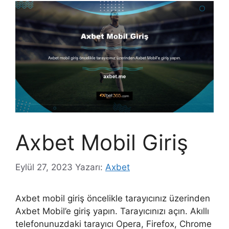
Axbet Mobil Giriş
Eylül 27, 2023
Yazarı:
Axbet
Axbet mobil giriş öncelikle tarayıcınız üzerinden
Axbet Mobil’e giriş yapın. Tarayıcınızı açın. Akıllı
telefonunuzdaki tarayıcı Opera, Firefox, Chrome