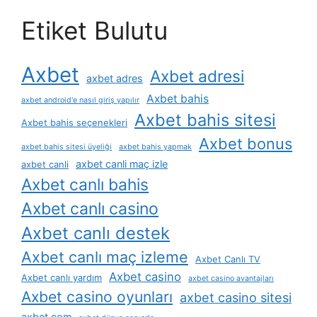
Etiket Bulutu
Axbet
Axbet adresi
axbet adres
Axbet bahis
axbet android'e nasıl giriş yapılır
Axbet bahis sitesi
Axbet bahis seçenekleri
Axbet bonus
axbet bahis sitesi üyeliği
axbet bahis yapmak
axbet canli maç izle
axbet canli
Axbet canlı bahis
Axbet canlı casino
Axbet canlı destek
Axbet canlı maç izleme
Axbet Canlı TV
Axbet casino
Axbet canlı yardım
axbet casino avantajları
Axbet casino oyunları
axbet casino sitesi
axbet com