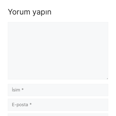
Yorum yapın
Yorum
İsim
E-
posta