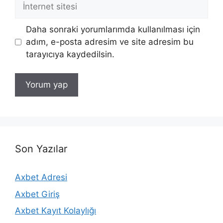
İnternet
sitesi
Daha sonraki yorumlarımda kullanılması için
adım, e-posta adresim ve site adresim bu
tarayıcıya kaydedilsin.
Son Yazılar
Axbet Adresi
Axbet Giriş
Axbet Kayıt Kolaylığı