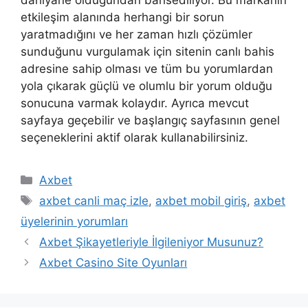
etkileşim alanında herhangi bir sorun
yaratmadığını ve her zaman hızlı çözümler
sunduğunu vurgulamak için sitenin canlı bahis
adresine sahip olması ve tüm bu yorumlardan
yola çıkarak güçlü ve olumlu bir yorum olduğu
sonucuna varmak kolaydır. Ayrıca mevcut
sayfaya geçebilir ve başlangıç ​​sayfasının genel
seçeneklerini aktif olarak kullanabilirsiniz.
Kategoriler
Axbet
Etiketler
axbet canli maç izle
,
axbet mobil giriş
,
axbet
üyelerinin yorumları
Axbet Şikayetleriyle İlgileniyor Musunuz?
Axbet Casino Site Oyunları