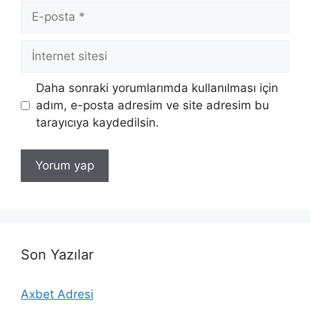
E-
posta
İnternet
sitesi
Daha sonraki yorumlarımda kullanılması için
adım, e-posta adresim ve site adresim bu
tarayıcıya kaydedilsin.
Son Yazılar
Axbet Adresi