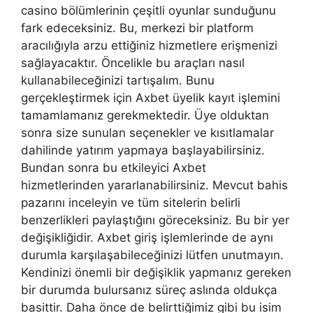
casino bölümlerinin çeşitli oyunlar sunduğunu
fark edeceksiniz. Bu, merkezi bir platform
aracılığıyla arzu ettiğiniz hizmetlere erişmenizi
sağlayacaktır. Öncelikle bu araçları nasıl
kullanabileceğinizi tartışalım. Bunu
gerçekleştirmek için Axbet üyelik kayıt işlemini
tamamlamanız gerekmektedir. Üye olduktan
sonra size sunulan seçenekler ve kısıtlamalar
dahilinde yatırım yapmaya başlayabilirsiniz.
Bundan sonra bu etkileyici Axbet
hizmetlerinden yararlanabilirsiniz. Mevcut bahis
pazarını inceleyin ve tüm sitelerin belirli
benzerlikleri paylaştığını göreceksiniz. Bu bir yer
değişikliğidir. Axbet giriş işlemlerinde de aynı
durumla karşılaşabileceğinizi lütfen unutmayın.
Kendinizi önemli bir değişiklik yapmanız gereken
bir durumda bulursanız süreç aslında oldukça
basittir. Daha önce de belirttiğimiz gibi bu isim