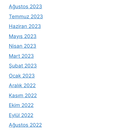
Ağustos 2023
Temmuz 2023
Haziran 2023
Mayıs 2023
Nisan 2023
Mart 2023
Şubat 2023
Ocak 2023
Aralık 2022
Kasım 2022
Ekim 2022
Eylül 2022
Ağustos 2022