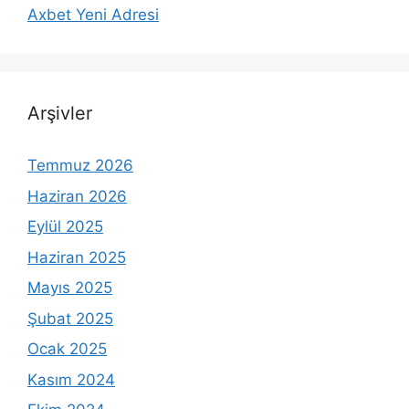
Axbet Yeni Adresi
Arşivler
Temmuz 2026
Haziran 2026
Eylül 2025
Haziran 2025
Mayıs 2025
Şubat 2025
Ocak 2025
Kasım 2024