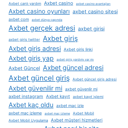
Axbet casino
Axbet canlı yardım
axbet casino avantajları
Axbet casino oyunları
axbet casino sitesi
axbet com
axbet dünya çapında
Axbet gerçek adresi
axbet girisi
Axbet giriş
axbet giris twitter
Axbet giriş adresi
Axbet giriş linki
Axbet giriş yap
axbet giriş yardımı var mı
Axbet güncel adresi
Axbet Güncel
Axbet güncel giriş
Axbet güncel giriş adresi
Axbet güvenilir mi
axbet güvenlir mi
axbet instagram
Axbet kayıt
axbet kayıt i̇şlemi
Axbet kaç oldu
axbet maç izle
axbet maç izleme
Axbet Mobil
axbet maç izleme
Axbet müşteri hizmetleri
Axbet Mobil Uygulama