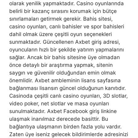
olarak yenilik yapmaktadır. Casino oyunlarında
belirli bir kazanç sırasını korumak için bütçe
sınırlamaları getirmek gerekir. Bahis sitesi,
casino oyunları, canlı bahisler ve spor bahisleri
dahil olmak üzere çeşitli oyun seçenekleri
sunmaktadır. Güncellenen Axbet giriş adresi,
oyuncuların hızlı bir şekilde yatırım yapmalarını
sağlar. Ancak bir bahis sitesine üye olmadan
önce detaylı bir araştırma yapmak, sitenin
saygın ve güvenilir olduğundan emin olmak
önemlidir. Axbet ambleminin lisans sayfasına
bağlanması lisansın güncel olduğunun kanıtıdır.
Casinoda çeşitli canlı casino oyunları, 3D slotlar,
video poker, net slotlar ve masa oyunları
sunulmaktadır. Axbet Facebook giriş linkine
ulaşmak inanılmaz derecede basittir. Bu
bağlantıya ulaşmanın birden fazla yolu vardır.
Zaten üye iseniz gelecek bildirimlerde adresinizi