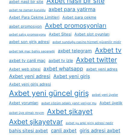
Axbet nasıl bir site
axbet nasil bir site
axbet para yatirma
axbet ne zaman kuruldu
Axbet Para Çekme Limitleri
Axbet para çekme
Axbet promosyonları
axbet promosyon
Axbet Sitesi
Axbet slot oyunları
axbet satış promosyonu
axbet son giriş adresi
axbet sunduğu casino hizmeti güvenilir midir
Axbet tv
axbet telegram
axbet tek maç bahis seçeneği
Axbet twitter
axbet tv canli maç
axbet tv izle
axbet whatsapp
Axbet web sitesi
axbet yeni adres
Axbet yeni adresi
Axbet yeni giriş
Axbet yeni giriş adresi
Axbet yeni güncel giriş
axbet yeni üyeler
Axbet yorumları
Axbet üyelik
axbet çözüm odaklı yanıt veriyor mu
Axbet şikayet
axbet üye olmalı mıyım
Axbet şikayetvar
axbet şu anki giriş adresi nedir
canli axbet
giris adresi axbet
bahis sitesi axbet