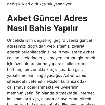
değişiklikleri oldukça sık yaşanıyor.
Axbet Güncel Adres
Nasıl Bahis Yapılır
Öncelikle isim değişikliği geçirdiyseniz güncel
adresimizi doğrudan web sitemizi ziyaret
ederek bulabileceğinizi belirtmek isteriz.Axbet
casino sitelerine erişilemeyen sorunu gidermek
için özel bir araştırma yaparak kullanıcıların
herhangi bir zorlukla karşılaşmadan giriş
yapabilmelerini sağlayacağız. Axbet bahis
sitesindeki yetenekli ekipler, kullanıcı odaklı
çalışmaya odaklanmakta ve üyelerinin
memnuniyetini ön planda tutmaktadır. İnternet
kullanımı arttıkça, alanda ortaya çıkan birçok
hizmetten biri olarak kabul edilen canlı bahis ve