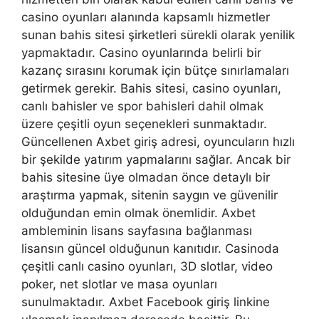
casino oyunları alanında kapsamlı hizmetler
sunan bahis sitesi şirketleri sürekli olarak yenilik
yapmaktadır. Casino oyunlarında belirli bir
kazanç sırasını korumak için bütçe sınırlamaları
getirmek gerekir. Bahis sitesi, casino oyunları,
canlı bahisler ve spor bahisleri dahil olmak
üzere çeşitli oyun seçenekleri sunmaktadır.
Güncellenen Axbet giriş adresi, oyuncuların hızlı
bir şekilde yatırım yapmalarını sağlar. Ancak bir
bahis sitesine üye olmadan önce detaylı bir
araştırma yapmak, sitenin saygın ve güvenilir
olduğundan emin olmak önemlidir. Axbet
ambleminin lisans sayfasına bağlanması
lisansın güncel olduğunun kanıtıdır. Casinoda
çeşitli canlı casino oyunları, 3D slotlar, video
poker, net slotlar ve masa oyunları
sunulmaktadır. Axbet Facebook giriş linkine