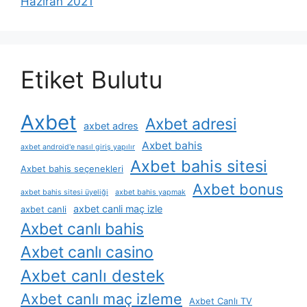
Haziran 2021
Etiket Bulutu
Axbet
Axbet adresi
axbet adres
Axbet bahis
axbet android'e nasıl giriş yapılır
Axbet bahis sitesi
Axbet bahis seçenekleri
Axbet bonus
axbet bahis sitesi üyeliği
axbet bahis yapmak
axbet canli maç izle
axbet canli
Axbet canlı bahis
Axbet canlı casino
Axbet canlı destek
Axbet canlı maç izleme
Axbet Canlı TV