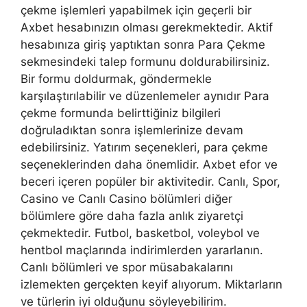
çekme işlemleri yapabilmek için geçerli bir
Axbet hesabınızın olması gerekmektedir. Aktif
hesabınıza giriş yaptıktan sonra Para Çekme
sekmesindeki talep formunu doldurabilirsiniz.
Bir formu doldurmak, göndermekle
karşılaştırılabilir ve düzenlemeler aynıdır Para
çekme formunda belirttiğiniz bilgileri
doğruladıktan sonra işlemlerinize devam
edebilirsiniz. Yatırım seçenekleri, para çekme
seçeneklerinden daha önemlidir. Axbet efor ve
beceri içeren popüler bir aktivitedir. Canlı, Spor,
Casino ve Canlı Casino bölümleri diğer
bölümlere göre daha fazla anlık ziyaretçi
çekmektedir. Futbol, ​​basketbol, ​​voleybol ve
hentbol maçlarında indirimlerden yararlanın.
Canlı bölümleri ve spor müsabakalarını
izlemekten gerçekten keyif alıyorum. Miktarların
ve türlerin iyi olduğunu söyleyebilirim.