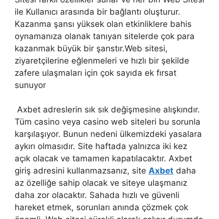
ile Kullanıcı arasında bir bağlantı oluşturur.
Kazanma şansı yüksek olan etkinliklere bahis
oynamanıza olanak tanıyan sitelerde çok para
kazanmak büyük bir şanstır.Web sitesi,
ziyaretçilerine eğlenmeleri ve hızlı bir şekilde
zafere ulaşmaları için çok sayıda ek fırsat
sunuyor
Axbet adreslerin sık sık değişmesine alışkındır.
Tüm casino veya casino web siteleri bu sorunla
karşılaşıyor. Bunun nedeni ülkemizdeki yasalara
aykırı olmasıdır. Site haftada yalnızca iki kez
açık olacak ve tamamen kapatılacaktır. Axbet
giriş adresini kullanmazsanız, site
Axbet
daha
az özelliğe sahip olacak ve siteye ulaşmanız
daha zor olacaktır. Sahada hızlı ve güvenli
hareket etmek, sorunları anında çözmek çok