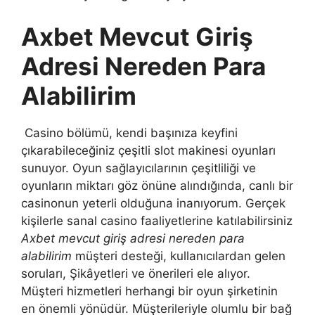
Axbet Mevcut Giriş
Adresi Nereden Para
Alabilirim
Casino bölümü, kendi başınıza keyfini
çıkarabileceğiniz çeşitli slot makinesi oyunları
sunuyor. Oyun sağlayıcılarının çeşitliliği ve
oyunların miktarı göz önüne alındığında, canlı bir
casinonun yeterli olduğuna inanıyorum. Gerçek
kişilerle sanal casino faaliyetlerine katılabilirsiniz
Axbet mevcut giriş adresi nereden para
alabilirim
müşteri desteği, kullanıcılardan gelen
soruları, Şikâyetleri ve önerileri ele alıyor.
Müşteri hizmetleri herhangi bir oyun şirketinin
en önemli yönüdür. Müşterileriyle olumlu bir bağ