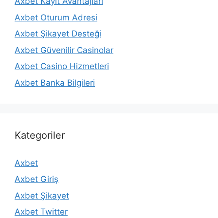
Axbet Kayıt Avantajları
Axbet Oturum Adresi
Axbet Şikayet Desteği
Axbet Güvenilir Casinolar
Axbet Casino Hizmetleri
Axbet Banka Bilgileri
Kategoriler
Axbet
Axbet Giriş
Axbet Şikayet
Axbet Twitter