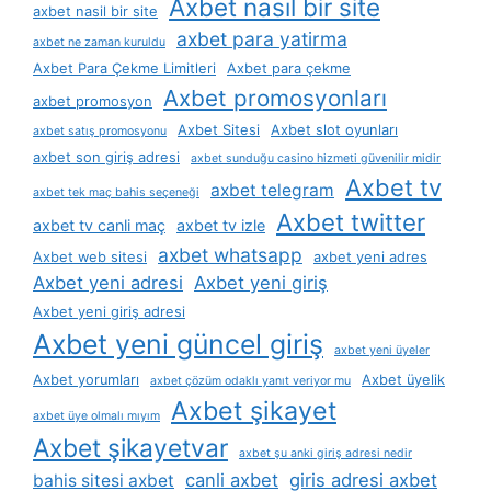
Axbet nasıl bir site
axbet nasil bir site
axbet para yatirma
axbet ne zaman kuruldu
Axbet Para Çekme Limitleri
Axbet para çekme
Axbet promosyonları
axbet promosyon
Axbet Sitesi
Axbet slot oyunları
axbet satış promosyonu
axbet son giriş adresi
axbet sunduğu casino hizmeti güvenilir midir
Axbet tv
axbet telegram
axbet tek maç bahis seçeneği
Axbet twitter
axbet tv canli maç
axbet tv izle
axbet whatsapp
Axbet web sitesi
axbet yeni adres
Axbet yeni adresi
Axbet yeni giriş
Axbet yeni giriş adresi
Axbet yeni güncel giriş
axbet yeni üyeler
Axbet yorumları
Axbet üyelik
axbet çözüm odaklı yanıt veriyor mu
Axbet şikayet
axbet üye olmalı mıyım
Axbet şikayetvar
axbet şu anki giriş adresi nedir
canli axbet
giris adresi axbet
bahis sitesi axbet