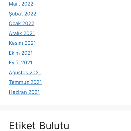
Mart 2022
Şubat 2022
Ocak 2022
Aralık 2021
Kasım 2021
Ekim 2021
Eylül 2021
Ağustos 2021
Temmuz 2021
Haziran 2021
Etiket Bulutu