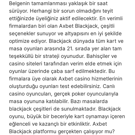
Belgenin tamamlanması yaklaşık bir saat
sürüyor. Herhangi bir sorun olmadığını teyit
ettiğinizde üyeliğiniz aktif edilecektir. En verimli
firmalardan biri olan Axbet Blackjack, çeşitli
seçenekler sunuyor ve altyapısını en iyi şekilde
optimize ediyor. Blackjack dünyada tüm kart ve
masa oyunları arasında 21. sırada yer alan tam
teşekküllü bir strateji oyunudur. Bahisçiler ve
casino siteleri tarafından verim elde etmek için
oyunlar üzerinde çaba sarf edilmektedir. Bu
firmalara üye olarak Axbet casino hizmetlerinin
oluşturduğu oyunları test edebilirsiniz. Canlı
casino oyuncuları, gerçek poker oyuncularıyla
masa oyununa katılabilir. Bazı masalarda
blackjack çeşitleri de sunulmaktadır. Blackjack
oyunu, büyük bir beceriyle kart oynamayı içeren
eğlenceli ve kazançlı bir etkinliktir. Axbet
Blackjack platformu gerçekten çalışıyor mu?