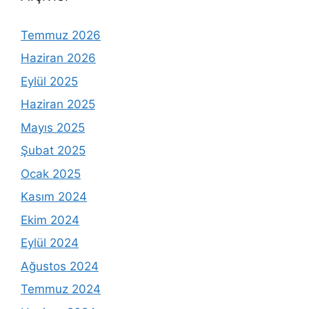
Temmuz 2026
Haziran 2026
Eylül 2025
Haziran 2025
Mayıs 2025
Şubat 2025
Ocak 2025
Kasım 2024
Ekim 2024
Eylül 2024
Ağustos 2024
Temmuz 2024