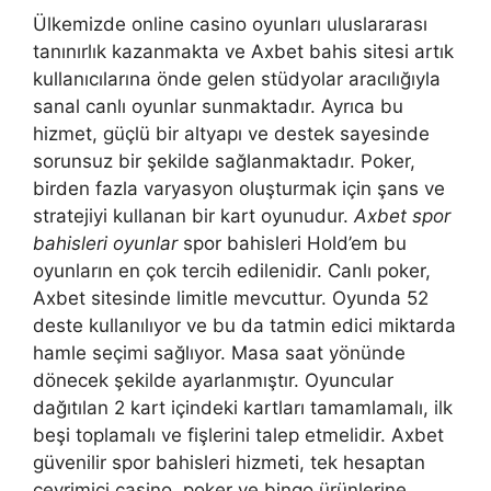
Ülkemizde online casino oyunları uluslararası
tanınırlık kazanmakta ve Axbet bahis sitesi artık
kullanıcılarına önde gelen stüdyolar aracılığıyla
sanal canlı oyunlar sunmaktadır. Ayrıca bu
hizmet, güçlü bir altyapı ve destek sayesinde
sorunsuz bir şekilde sağlanmaktadır. Poker,
birden fazla varyasyon oluşturmak için şans ve
stratejiyi kullanan bir kart oyunudur.
Axbet spor
bahisleri oyunlar
spor bahisleri Hold’em bu
oyunların en çok tercih edilenidir. Canlı poker,
Axbet sitesinde limitle mevcuttur. Oyunda 52
deste kullanılıyor ve bu da tatmin edici miktarda
hamle seçimi sağlıyor. Masa saat yönünde
dönecek şekilde ayarlanmıştır. Oyuncular
dağıtılan 2 kart içindeki kartları tamamlamalı, ilk
beşi toplamalı ve fişlerini talep etmelidir. Axbet
güvenilir spor bahisleri hizmeti, tek hesaptan
çevrimiçi casino, poker ve bingo ürünlerine