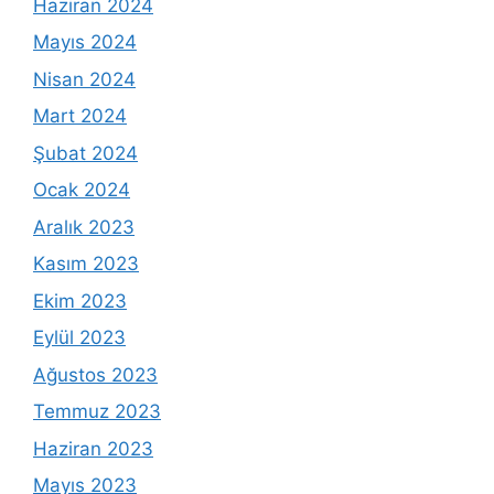
Haziran 2024
Mayıs 2024
Nisan 2024
Mart 2024
Şubat 2024
Ocak 2024
Aralık 2023
Kasım 2023
Ekim 2023
Eylül 2023
Ağustos 2023
Temmuz 2023
Haziran 2023
Mayıs 2023