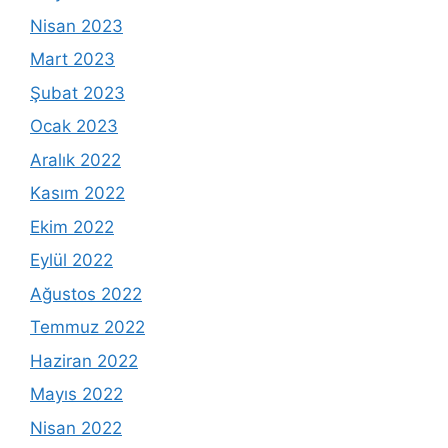
Nisan 2023
Mart 2023
Şubat 2023
Ocak 2023
Aralık 2022
Kasım 2022
Ekim 2022
Eylül 2022
Ağustos 2022
Temmuz 2022
Haziran 2022
Mayıs 2022
Nisan 2022