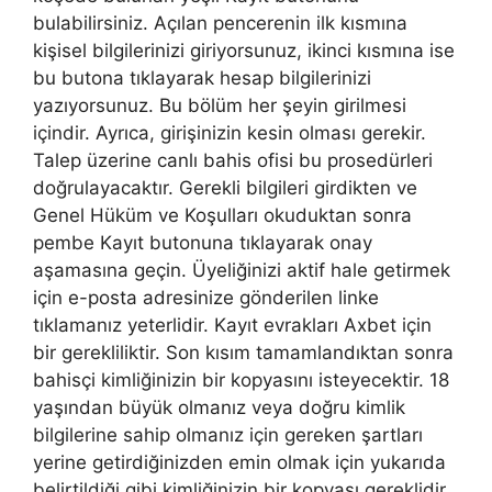
bulabilirsiniz. Açılan pencerenin ilk kısmına
kişisel bilgilerinizi giriyorsunuz, ikinci kısmına ise
bu butona tıklayarak hesap bilgilerinizi
yazıyorsunuz. Bu bölüm her şeyin girilmesi
içindir. Ayrıca, girişinizin kesin olması gerekir.
Talep üzerine canlı bahis ofisi bu prosedürleri
doğrulayacaktır. Gerekli bilgileri girdikten ve
Genel Hüküm ve Koşulları okuduktan sonra
pembe Kayıt butonuna tıklayarak onay
aşamasına geçin. Üyeliğinizi aktif hale getirmek
için e-posta adresinize gönderilen linke
tıklamanız yeterlidir. Kayıt evrakları Axbet için
bir gerekliliktir. Son kısım tamamlandıktan sonra
bahisçi kimliğinizin bir kopyasını isteyecektir. 18
yaşından büyük olmanız veya doğru kimlik
bilgilerine sahip olmanız için gereken şartları
yerine getirdiğinizden emin olmak için yukarıda
belirtildiği gibi kimliğinizin bir kopyası gereklidir.