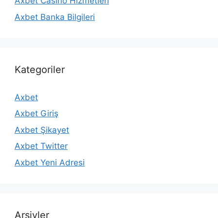
Axbet Casino Hizmetleri
Axbet Banka Bilgileri
Kategoriler
Axbet
Axbet Giriş
Axbet Şikayet
Axbet Twitter
Axbet Yeni Adresi
Arşivler