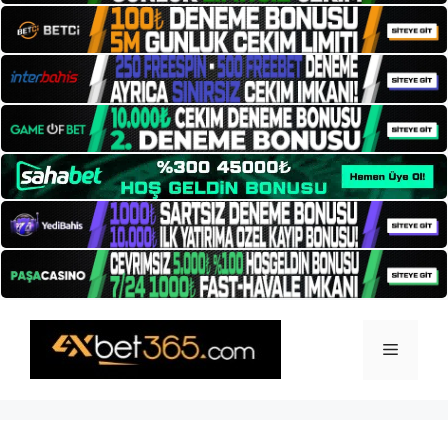
İçeriğe
atla
Menü