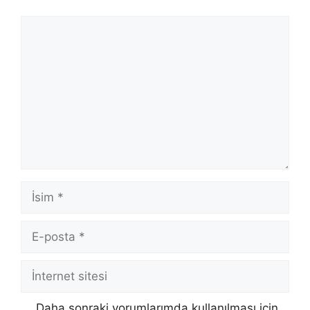
Yorum
İsim
E-
posta
İnternet
sitesi
Daha sonraki yorumlarımda kullanılması için