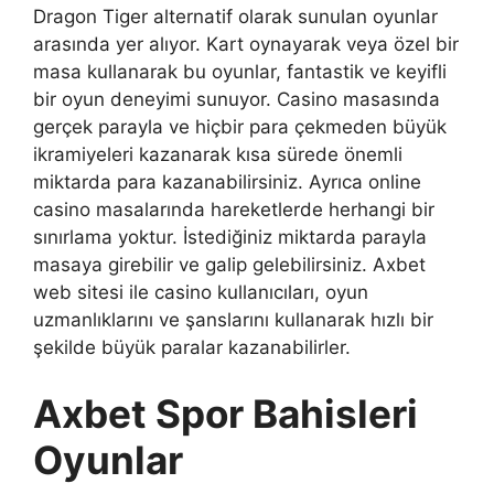
Dragon Tiger alternatif olarak sunulan oyunlar
arasında yer alıyor. Kart oynayarak veya özel bir
masa kullanarak bu oyunlar, fantastik ve keyifli
bir oyun deneyimi sunuyor. Casino masasında
gerçek parayla ve hiçbir para çekmeden büyük
ikramiyeleri kazanarak kısa sürede önemli
miktarda para kazanabilirsiniz. Ayrıca online
casino masalarında hareketlerde herhangi bir
sınırlama yoktur. İstediğiniz miktarda parayla
masaya girebilir ve galip gelebilirsiniz. Axbet
web sitesi ile casino kullanıcıları, oyun
uzmanlıklarını ve şanslarını kullanarak hızlı bir
şekilde büyük paralar kazanabilirler.
Axbet Spor Bahisleri
Oyunlar