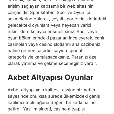
erişim sağlayan kapsamlı bir web sitesinin
parçasıdır. Spor kitabını Spor ve Oyun İçi
sekmelerine bölerek, çeşitli spor etkinliklerindeki
gelecekteki oyunlara veya heyecan verici
etkinliklere kolayca erişebilirsiniz. Spor veya
oyun bölümlerindeki pazarları inceleyerek, canlı
casinoları veya casino slotlarını ana cazibeniz
haline getiren şaşırtıcı sayıda spor alt
kategorisiyle karşılaşacaksınız. Paranızı özel
olarak yatırma ve çekme seçeneğiniz vardır.
Axbet Altyapısı Oyunlar
Axbet altyapısının kalitesi, casino hizmetleri
sayesinde onu kısa sürede ülkemizdeki geniş
katılımcı topluluğuna değerli bir katkı haline
getirdi. Yazılım şirketi, casino altyapısı