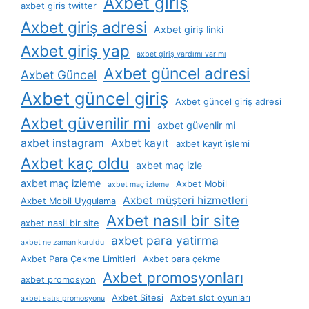
Axbet giriş
axbet giris twitter
Axbet giriş adresi
Axbet giriş linki
Axbet giriş yap
axbet giriş yardımı var mı
Axbet güncel adresi
Axbet Güncel
Axbet güncel giriş
Axbet güncel giriş adresi
Axbet güvenilir mi
axbet güvenlir mi
axbet instagram
Axbet kayıt
axbet kayıt i̇şlemi
Axbet kaç oldu
axbet maç izle
axbet maç izleme
Axbet Mobil
axbet maç izleme
Axbet müşteri hizmetleri
Axbet Mobil Uygulama
Axbet nasıl bir site
axbet nasil bir site
axbet para yatirma
axbet ne zaman kuruldu
Axbet Para Çekme Limitleri
Axbet para çekme
Axbet promosyonları
axbet promosyon
Axbet Sitesi
Axbet slot oyunları
axbet satış promosyonu