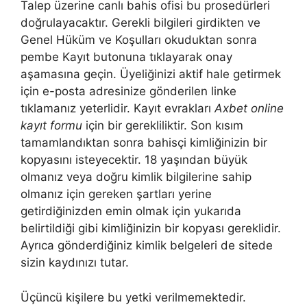
Talep üzerine canlı bahis ofisi bu prosedürleri
doğrulayacaktır. Gerekli bilgileri girdikten ve
Genel Hüküm ve Koşulları okuduktan sonra
pembe Kayıt butonuna tıklayarak onay
aşamasına geçin. Üyeliğinizi aktif hale getirmek
için e-posta adresinize gönderilen linke
tıklamanız yeterlidir. Kayıt evrakları
Axbet online
kayıt formu
için bir gerekliliktir. Son kısım
tamamlandıktan sonra bahisçi kimliğinizin bir
kopyasını isteyecektir. 18 yaşından büyük
olmanız veya doğru kimlik bilgilerine sahip
olmanız için gereken şartları yerine
getirdiğinizden emin olmak için yukarıda
belirtildiği gibi kimliğinizin bir kopyası gereklidir.
Ayrıca gönderdiğiniz kimlik belgeleri de sitede
sizin kaydınızı tutar.
Üçüncü kişilere bu yetki verilmemektedir.