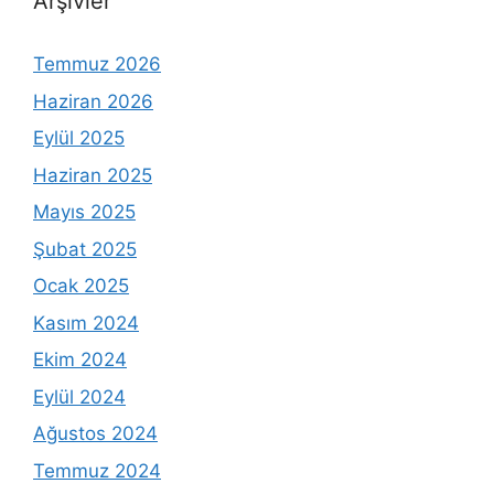
Arşivler
Temmuz 2026
Haziran 2026
Eylül 2025
Haziran 2025
Mayıs 2025
Şubat 2025
Ocak 2025
Kasım 2024
Ekim 2024
Eylül 2024
Ağustos 2024
Temmuz 2024