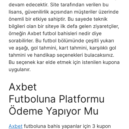
devam edecektir. Site tarafından verilen bu
lisans, güvenilirlik açısından müşteriler üzerinde
önemli bir etkiye sahiptir. Bu sayede teknik
bilgileri olan bir siteye ilk defa gelen ziyaretçiler,
örneğin Axbet futbol bahisleri nedir diye
sorabilirler. Bu futbol bölümünde çeşitli yukarı
ve aşağı, gol tahmini, kart tahmini, karşılıklı gol
tahmini ve handikap seçenekleri bulacaksınız.
Bu seçenek kar elde etmek için istenilen kupona
uygulanır.
Axbet
Futboluna Platformu
Ödeme Yapıyor Mu
Axbet
futboluna bahis yapanlar için 3 kupon