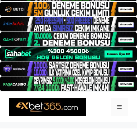
İçeriğe
atla
Menü