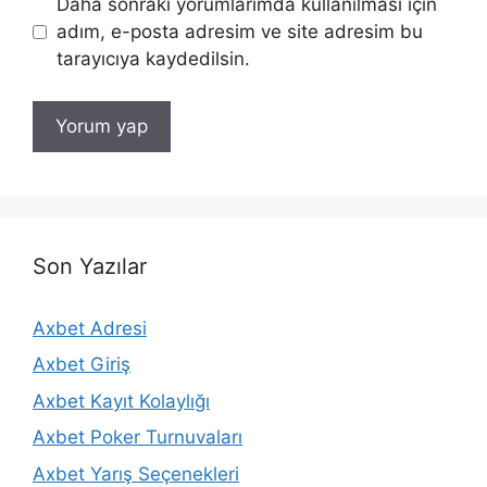
Daha sonraki yorumlarımda kullanılması için
adım, e-posta adresim ve site adresim bu
tarayıcıya kaydedilsin.
Son Yazılar
Axbet Adresi
Axbet Giriş
Axbet Kayıt Kolaylığı
Axbet Poker Turnuvaları
Axbet Yarış Seçenekleri