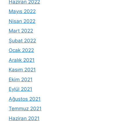
Haziran 2022
Mayıs 2022
Nisan 2022
Mart 2022
Şubat 2022
Ocak 2022
Aralık 2021
Kasım 2021
Ekim 2021
Eylül 2021
Ağustos 2021
Temmuz 2021
Haziran 2021