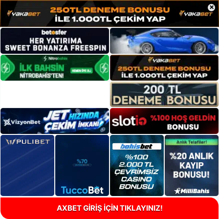
×
AXBET GİRİŞ İÇİN TIKLAYINIZ!