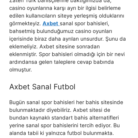
Zaten Türk bahisçilerine baktığımızda da,
casino oyunlarına karşı ayrı bir ilgisi belirleme
edilen kullanıcıların siteye yerleşmiş olduklarını
görmekteyiz.
Axbet
sanal spor bahisleri,
bahsetmiş bulunduğumuz casino oyunları
içerisinde biraz daha ayrılan unsurdur. Şunu da
eklemeliyiz. Axbet sitesine sonradan
eklenmiştir. Spor bahisleri olmadığı için bir nevi
ardındansa gelen taleplere cevap babında
olmuştur.
Axbet Sanal Futbol
Bugün sanal spor bahisleri her bahis sitesinde
bulunmaktadır diyebiliriz. Axbet sitesi de
bundan kaynaklı standart bahis alternatifleri
yerine sanal spor bahislerini tercih ediyor. Bu
alanda tabii ki yalnızca futbol bulunmakta.