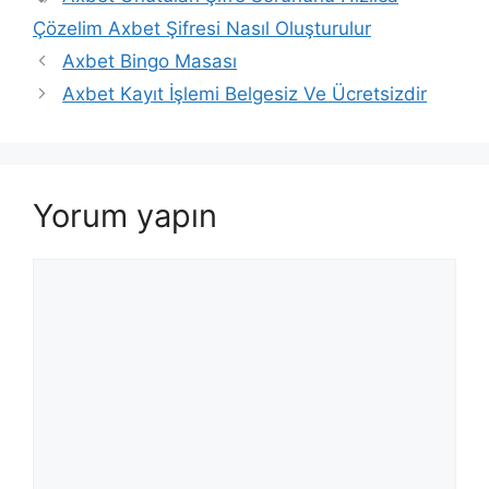
Çözelim Axbet Şifresi Nasıl Oluşturulur
Axbet Bingo Masası
Axbet Kayıt İşlemi Belgesiz Ve Ücretsizdir
Yorum yapın
Yorum