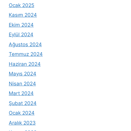
Ocak 2025
Kasım 2024
Ekim 2024
Eylül 2024
Ağustos 2024
Temmuz 2024
Haziran 2024
Mayıs 2024
Nisan 2024
Mart 2024
Şubat 2024
Ocak 2024
Aralık 2023