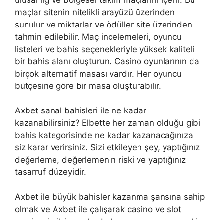
maçlar sitenin nitelikli arayüzü üzerinden
sunulur ve miktarlar ve ödüller site üzerinden
tahmin edilebilir. Maç incelemeleri, oyuncu
listeleri ve bahis seçenekleriyle yüksek kaliteli
bir bahis alanı oluşturun. Casino oyunlarının da
birçok alternatif masası vardır. Her oyuncu
bütçesine göre bir masa oluşturabilir.
Axbet sanal bahisleri ile ne kadar
kazanabilirsiniz? Elbette her zaman olduğu gibi
bahis kategorisinde ne kadar kazanacağınıza
siz karar verirsiniz. Sizi etkileyen şey, yaptığınız
değerleme, değerlemenin riski ve yaptığınız
tasarruf düzeyidir.
Axbet ile büyük bahisler kazanma şansına sahip
olmak ve Axbet ile çalışarak casino ve slot