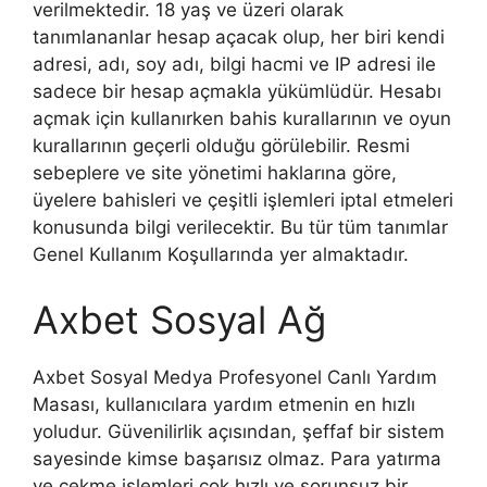
verilmektedir. 18 yaş ve üzeri olarak
tanımlananlar hesap açacak olup, her biri kendi
adresi, adı, soy adı, bilgi hacmi ve IP adresi ile
sadece bir hesap açmakla yükümlüdür. Hesabı
açmak için kullanırken bahis kurallarının ve oyun
kurallarının geçerli olduğu görülebilir. Resmi
sebeplere ve site yönetimi haklarına göre,
üyelere bahisleri ve çeşitli işlemleri iptal etmeleri
konusunda bilgi verilecektir. Bu tür tüm tanımlar
Genel Kullanım Koşullarında yer almaktadır.
Axbet Sosyal Ağ
Axbet Sosyal Medya Profesyonel Canlı Yardım
Masası, kullanıcılara yardım etmenin en hızlı
yoludur. Güvenilirlik açısından, şeffaf bir sistem
sayesinde kimse başarısız olmaz. Para yatırma
ve çekme işlemleri çok hızlı ve sorunsuz bir