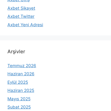
Axbet Şikayet
Axbet Twitter
Axbet Yeni Adresi
Arşivler
Temmuz 2026
Haziran 2026
Eylül 2025
Haziran 2025
Mayıs 2025
Şubat 2025