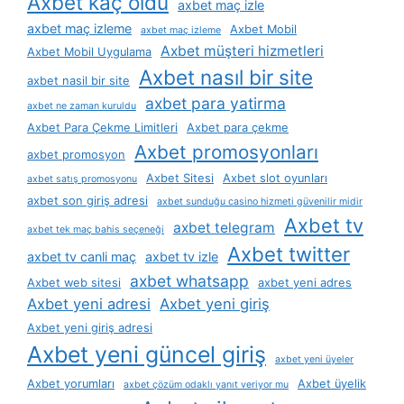
Axbet kaç oldu
axbet maç izle
axbet maç izleme
Axbet Mobil
axbet maç izleme
Axbet müşteri hizmetleri
Axbet Mobil Uygulama
Axbet nasıl bir site
axbet nasil bir site
axbet para yatirma
axbet ne zaman kuruldu
Axbet Para Çekme Limitleri
Axbet para çekme
Axbet promosyonları
axbet promosyon
Axbet Sitesi
Axbet slot oyunları
axbet satış promosyonu
axbet son giriş adresi
axbet sunduğu casino hizmeti güvenilir midir
Axbet tv
axbet telegram
axbet tek maç bahis seçeneği
Axbet twitter
axbet tv canli maç
axbet tv izle
axbet whatsapp
Axbet web sitesi
axbet yeni adres
Axbet yeni adresi
Axbet yeni giriş
Axbet yeni giriş adresi
Axbet yeni güncel giriş
axbet yeni üyeler
Axbet yorumları
Axbet üyelik
axbet çözüm odaklı yanıt veriyor mu