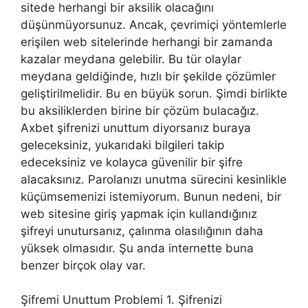
sitede herhangi bir aksilik olacağını
düşünmüyorsunuz. Ancak, çevrimiçi yöntemlerle
erişilen web sitelerinde herhangi bir zamanda
kazalar meydana gelebilir. Bu tür olaylar
meydana geldiğinde, hızlı bir şekilde çözümler
geliştirilmelidir. Bu en büyük sorun. Şimdi birlikte
bu aksiliklerden birine bir çözüm bulacağız.
Axbet şifrenizi unuttum diyorsanız buraya
geleceksiniz, yukarıdaki bilgileri takip
edeceksiniz ve kolayca güvenilir bir şifre
alacaksınız. Parolanızı unutma sürecini kesinlikle
küçümsemenizi istemiyorum. Bunun nedeni, bir
web sitesine giriş yapmak için kullandığınız
şifreyi unutursanız, çalınma olasılığının daha
yüksek olmasıdır. Şu anda internette buna
benzer birçok olay var.
Şifremi Unuttum Problemi 1. Şifrenizi