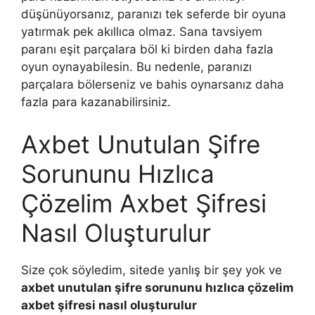
düşünüyorsanız, paranızı tek seferde bir oyuna
yatırmak pek akıllıca olmaz. Sana tavsiyem
paranı eşit parçalara böl ki birden daha fazla
oyun oynayabilesin. Bu nedenle, paranızı
parçalara bölerseniz ve bahis oynarsanız daha
fazla para kazanabilirsiniz.
Axbet Unutulan Şifre
Sorununu Hızlıca
Çözelim Axbet Şifresi
Nasıl Oluşturulur
Size çok söyledim, sitede yanlış bir şey yok ve
axbet unutulan şifre sorununu hızlıca çözelim
axbet şifresi nasıl oluşturulur