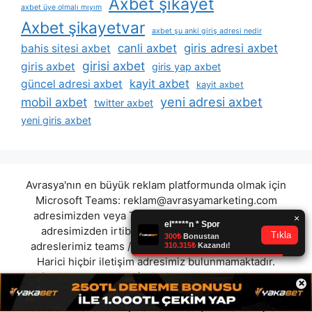
Axbet şikayet
axbet üye olmalı mıyım
Axbet şikayetvar
axbet şu anki giriş adresi nedir
canli axbet
giris adresi axbet
bahis sitesi axbet
girisi axbet
giris axbet
giris yap axbet
kayit axbet
güncel adresi axbet
kayit axbet
yeni adresi axbet
mobil axbet
twitter axbet
yeni giris axbet
Avrasya'nın en büyük reklam platformunda olmak için
Microsoft Teams:
reklam@avrasyamarketing.com
adresimizden veya Telegram: @Avrasyamarketing
adresimizden irtibat kurabilirsiniz. (Tek iletişim
adreslerimiz teams / telegram ve mail adresimizdir.
Harici hiçbir iletişim adresimiz bulunmamaktadır.
Lütfen itibar etmeyiniz.) Türkiye yasalarına göre 7258
×
sayılı kanun uyarınca yasa dışı bahis oynamanın
cezaları mevcuttur. Şu an bulunduğunuz site hiç bir