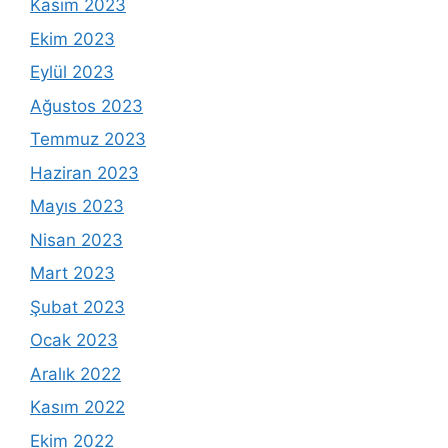
Kasım 2023
Ekim 2023
Eylül 2023
Ağustos 2023
Temmuz 2023
Haziran 2023
Mayıs 2023
Nisan 2023
Mart 2023
Şubat 2023
Ocak 2023
Aralık 2022
Kasım 2022
Ekim 2022