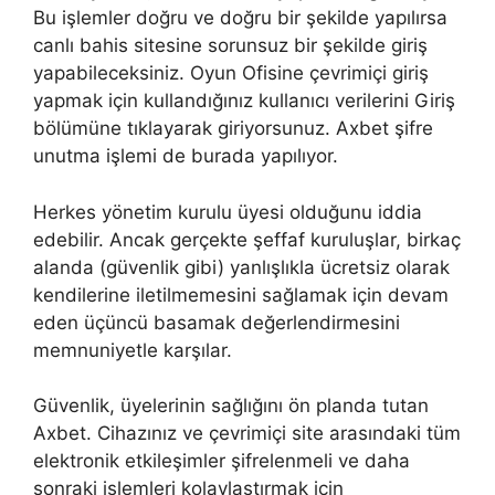
Bu işlemler doğru ve doğru bir şekilde yapılırsa
canlı bahis sitesine sorunsuz bir şekilde giriş
yapabileceksiniz. Oyun Ofisine çevrimiçi giriş
yapmak için kullandığınız kullanıcı verilerini Giriş
bölümüne tıklayarak giriyorsunuz. Axbet şifre
unutma işlemi de burada yapılıyor.
Herkes yönetim kurulu üyesi olduğunu iddia
edebilir. Ancak gerçekte şeffaf kuruluşlar, birkaç
alanda (güvenlik gibi) yanlışlıkla ücretsiz olarak
kendilerine iletilmemesini sağlamak için devam
eden üçüncü basamak değerlendirmesini
memnuniyetle karşılar.
Güvenlik, üyelerinin sağlığını ön planda tutan
Axbet. Cihazınız ve çevrimiçi site arasındaki tüm
elektronik etkileşimler şifrelenmeli ve daha
sonraki işlemleri kolaylaştırmak için