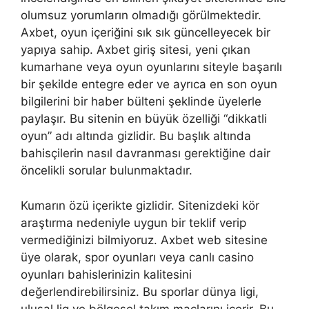
olumsuz yorumların olmadığı görülmektedir.
Axbet, oyun içeriğini sık sık güncelleyecek bir
yapıya sahip. Axbet giriş sitesi, yeni çıkan
kumarhane veya oyun oyunlarını siteyle başarılı
bir şekilde entegre eder ve ayrıca en son oyun
bilgilerini bir haber bülteni şeklinde üyelerle
paylaşır. Bu sitenin en büyük özelliği “dikkatli
oyun” adı altında gizlidir. Bu başlık altında
bahisçilerin nasıl davranması gerektiğine dair
öncelikli sorular bulunmaktadır.
Kumarın özü içerikte gizlidir. Sitenizdeki kör
araştırma nedeniyle uygun bir teklif verip
vermediğinizi bilmiyoruz. Axbet web sitesine
üye olarak, spor oyunları veya canlı casino
oyunları bahislerinizin kalitesini
değerlendirebilirsiniz. Bu sporlar dünya ligi,
ulusal lig ve bölgesel takım maçlarını içerir. Bu