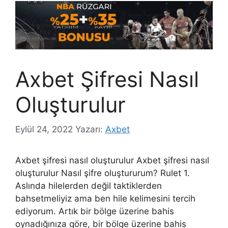
Axbet Şifresi Nasıl
Oluşturulur
Eylül 24, 2022
Yazarı:
Axbet
Axbet şifresi nasıl oluşturulur Axbet şifresi nasıl
oluşturulur Nasıl şifre oluştururum? Rulet 1.
Aslında hilelerden değil taktiklerden
bahsetmeliyiz ama ben hile kelimesini tercih
ediyorum. Artık bir bölge üzerine bahis
oynadığınıza göre, bir bölge üzerine bahis