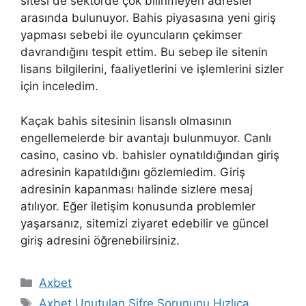
sitesi de sektörde çok bilinmeyen adresler
arasında bulunuyor. Bahis piyasasına yeni giriş
yapması sebebi ile oyuncuların çekimser
davrandığını tespit ettim. Bu sebep ile sitenin
lisans bilgilerini, faaliyetlerini ve işlemlerini sizler
için inceledim.
Kaçak bahis sitesinin lisanslı olmasının
engellemelerde bir avantajı bulunmuyor. Canlı
casino, casino vb. bahisler oynatıldığından giriş
adresinin kapatıldığını gözlemledim. Giriş
adresinin kapanması halinde sizlere mesaj
atılıyor. Eğer iletişim konusunda problemler
yaşarsanız, sitemizi ziyaret edebilir ve güncel
giriş adresini öğrenebilirsiniz.
Kategoriler
Axbet
Etiketler
Axbet Unutulan Şifre Sorununu Hızlıca