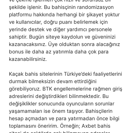
şekilde işlenir. Bu bahisçinin randomizasyon
platformu hakkında herhangi bir şikayet yoktur
ve kullanıcılar, doğru puanı belirlemek için
yerinde destek ve diğer yardımcı personele
sahiptir. Bugün siteye kaydolun ve güveninizi
kazanacaksınız. Üye olduktan sonra alacağınız
bonus ile daha az yatırımla daha çok para
kazanabilirsiniz.
Kaçak bahis sitelerinin Türkiye’deki faaliyetlerini
durmak bilmeksizin devam ettirdiğini
görebiliyoruz. BTK engellemelerine rağmen giriş
adreslerini değiştirdikleri bilinmektedir. Bu
değişiklikler sonucunda oyuncuların sorunlar
yaşamamaları ise önem taşıyor. Bahisçilerin
hesap açmadan ve para yatırmadan önce bilgi
toplamasını öneririm. Örneğin; Axbet bahis