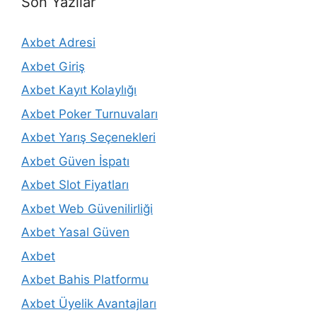
Son Yazılar
Axbet Adresi
Axbet Giriş
Axbet Kayıt Kolaylığı
Axbet Poker Turnuvaları
Axbet Yarış Seçenekleri
Axbet Güven İspatı
Axbet Slot Fiyatları
Axbet Web Güvenilirliği
Axbet Yasal Güven
Axbet
Axbet Bahis Platformu
Axbet Üyelik Avantajları