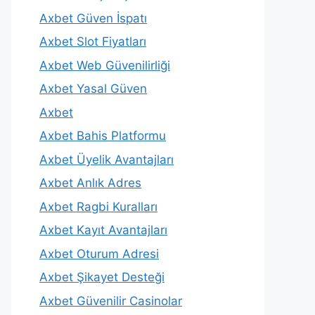
Axbet Güven İspatı
Axbet Slot Fiyatları
Axbet Web Güvenilirliği
Axbet Yasal Güven
Axbet
Axbet Bahis Platformu
Axbet Üyelik Avantajları
Axbet Anlık Adres
Axbet Ragbi Kuralları
Axbet Kayıt Avantajları
Axbet Oturum Adresi
Axbet Şikayet Desteği
Axbet Güvenilir Casinolar