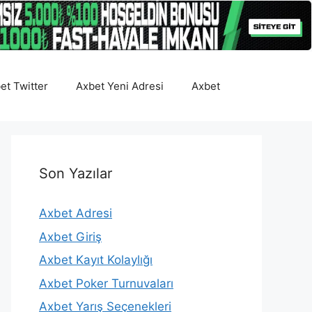
et Twitter
Axbet Yeni Adresi
Axbet
Son Yazılar
Axbet Adresi
Axbet Giriş
Axbet Kayıt Kolaylığı
Axbet Poker Turnuvaları
Axbet Yarış Seçenekleri