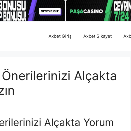
Axbet Giriş
Axbet Şikayet
Axb
Önerilerinizi Alçakta
zın
rilerinizi Alçakta Yorum