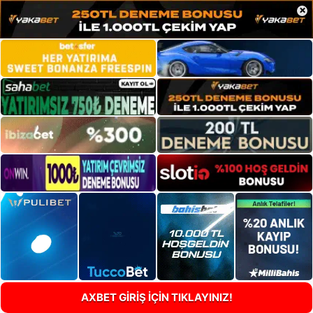
×
AXBET GİRİŞ İÇİN TIKLAYINIZ!