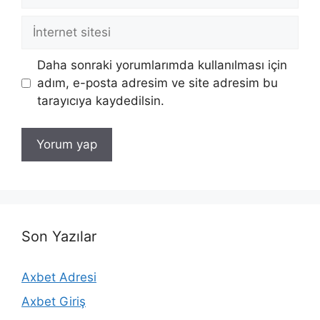
posta
İnternet
sitesi
Daha sonraki yorumlarımda kullanılması için
adım, e-posta adresim ve site adresim bu
tarayıcıya kaydedilsin.
Son Yazılar
Axbet Adresi
Axbet Giriş