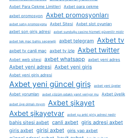
Axbet Para Çekme Limitleri
Axbet para çekme
Axbet promosyonları
axbet promosyon
Axbet Sitesi
Axbet slot oyunları
axbet satış promosyonu
axbet son giriş adresi
axbet sunduğu casino hizmeti güvenilir midir
Axbet tv
axbet telegram
axbet tek maç bahis seçeneği
Axbet twitter
axbet tv canli maç
axbet tv izle
axbet whatsapp
Axbet web sitesi
axbet yeni adres
Axbet yeni adresi
Axbet yeni giriş
Axbet yeni giriş adresi
Axbet yeni güncel giriş
axbet yeni üyeler
Axbet yorumları
Axbet üyelik
axbet çözüm odaklı yanıt veriyor mu
Axbet şikayet
axbet üye olmalı mıyım
Axbet şikayetvar
axbet şu anki giriş adresi nedir
canli axbet
giris adresi axbet
bahis sitesi axbet
girisi axbet
giris axbet
giris yap axbet
kayit axbet