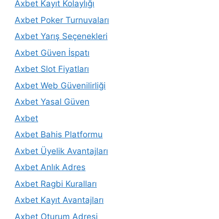
Axbet Kayıt Kolaylığı
Axbet Poker Turnuvaları
Axbet Yarış Seçenekleri
Axbet Güven İspatı
Axbet Slot Fiyatları
Axbet Web Güvenilirliği
Axbet Yasal Güven
Axbet
Axbet Bahis Platformu
Axbet Üyelik Avantajları
Axbet Anlık Adres
Axbet Ragbi Kuralları
Axbet Kayıt Avantajları
Axbet Oturum Adresi