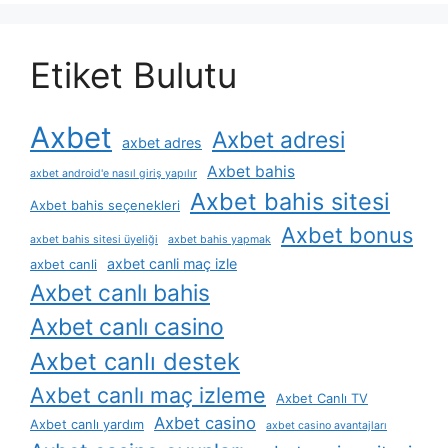
Etiket Bulutu
Axbet
Axbet adresi
axbet adres
Axbet bahis
axbet android'e nasıl giriş yapılır
Axbet bahis sitesi
Axbet bahis seçenekleri
Axbet bonus
axbet bahis sitesi üyeliği
axbet bahis yapmak
axbet canli maç izle
axbet canli
Axbet canlı bahis
Axbet canlı casino
Axbet canlı destek
Axbet canlı maç izleme
Axbet Canlı TV
Axbet casino
Axbet canlı yardım
axbet casino avantajları