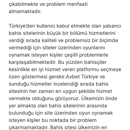
çıkabilmekte ve problem menfaati
almamaktadır.
Türkiye’den kullanıcı kabul etmekte olan yabancı
bahis sitelerinin büyük bir bölümü hizmetlerini
verdiği sırada kaliteli ve problemsiz bir biçimde
vermediği için siteler üzerinden oyunlarını
oynamak isteyen kişiler çeşitli problemlerle
karşılaşabilmektedir. Bu yüzden bahisçiler
kesinlikle en iyi hizmet veren platformu seçmeye
özen göstermesi gerekir.Axbet Türkiye ve
sunduğu hizmetler incelendiği sırada bahis
sitesinin her zaman en uygun şekilde hizmet
vermekte olduğunu görüyoruz. Ülkemizin önde
yer almakta olan bahis sitelerinin arasında
bulunduğu için site üzerinden oyun oynamak
isteyen kişiler bu noktada bir problem
çıkarmamaktadır. Bahis sitesi ülkemizin en