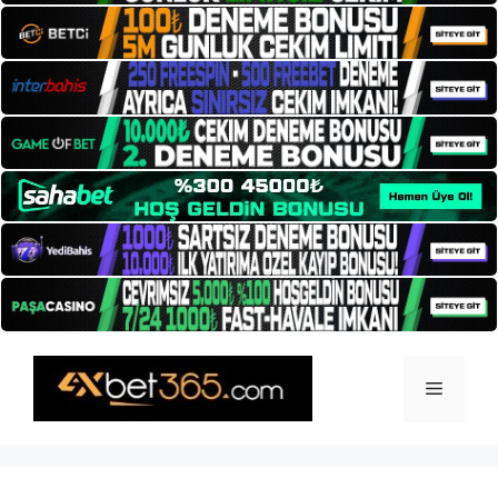
İçeriğe
atla
Menü