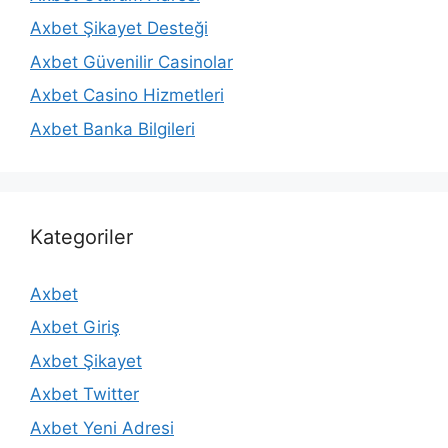
Axbet Şikayet Desteği
Axbet Güvenilir Casinolar
Axbet Casino Hizmetleri
Axbet Banka Bilgileri
Kategoriler
Axbet
Axbet Giriş
Axbet Şikayet
Axbet Twitter
Axbet Yeni Adresi