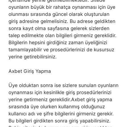
içerisinde yerine getirilebilmektedir. Sitede
oyunların büyük bir rahatça oynanması için üye
olunması sırasında güncel olarak oluşturulan
giriş adresine gelmelisiniz. Bu adrese geldikten
sonra kayıt olma sayfasına gelerek sizlerden
talep edilmekte olan bilgileri girmeniz gereklidir.
Bilgilerin hepsini girdiğiniz zaman üyeliğinizi
tamamlayabilir ve prosedürlerinizi de kusursuz
yerine getirebilirsiniz.
Axbet Giriş Yapma
Üye olduktan sonra ise sizlere sunulan oyunların
oynanması için kesinlikle giriş prosedürlerinizi
yerine getirmeniz gereklidir.Axbet giriş yapma
sırasında üye olurken kullanmış olduğunuz
kullanıcı adı ve şifre bilgilerini girmeniz gerekir.
Bu bilgileri girdikten sonra giriş yapabilirsiniz.