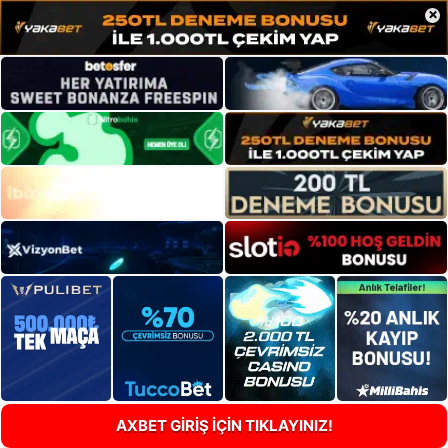
×
AXBET GİRİŞ İÇİN TIKLAYINIZ!