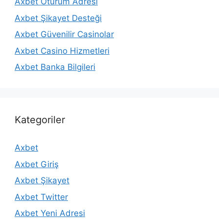
Axbet Oturum Adresi
Axbet Şikayet Desteği
Axbet Güvenilir Casinolar
Axbet Casino Hizmetleri
Axbet Banka Bilgileri
Kategoriler
Axbet
Axbet Giriş
Axbet Şikayet
Axbet Twitter
Axbet Yeni Adresi