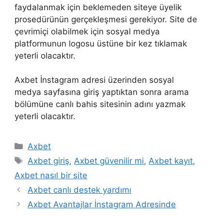
faydalanmak için beklemeden siteye üyelik
prosedürünün gerçekleşmesi gerekiyor. Site de
çevrimiçi olabilmek için sosyal medya
platformunun logosu üstüne bir kez tıklamak
yeterli olacaktır.
Axbet İnstagram adresi üzerinden sosyal
medya sayfasına giriş yaptıktan sonra arama
bölümüne canlı bahis sitesinin adını yazmak
yeterli olacaktır.
Kategoriler
Axbet
Etiketler
Axbet giriş
,
Axbet güvenilir mi
,
Axbet kayıt
,
Axbet nasıl bir site
Axbet canlı destek yardımı
Axbet Avantajlar İnstagram Adresinde