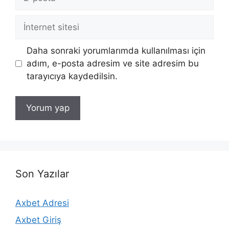
posta
İnternet
sitesi
Daha sonraki yorumlarımda kullanılması için
adım, e-posta adresim ve site adresim bu
tarayıcıya kaydedilsin.
Son Yazılar
Axbet Adresi
Axbet Giriş