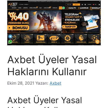
Axbet Üyeler Yasal
Haklarını Kullanır
Ekim 28, 2021
Yazarı:
Axbet
Axbet Üyeler Yasal