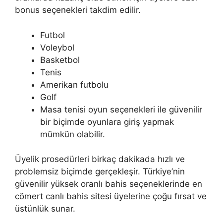
bonus seçenekleri takdim edilir.
Futbol
Voleybol
Basketbol
Tenis
Amerikan futbolu
Golf
Masa tenisi oyun seçenekleri ile güvenilir
bir biçimde oyunlara giriş yapmak
mümkün olabilir.
Üyelik prosedürleri birkaç dakikada hızlı ve
problemsiz biçimde gerçekleşir. Türkiye’nin
güvenilir yüksek oranlı bahis seçeneklerinde en
cömert canlı bahis sitesi üyelerine çoğu fırsat ve
üstünlük sunar.