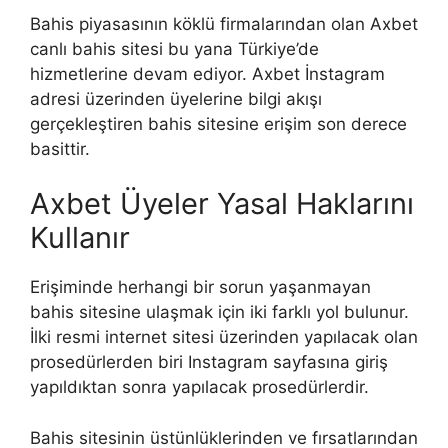
Bahis piyasasının köklü firmalarından olan Axbet
canlı bahis sitesi bu yana Türkiye’de
hizmetlerine devam ediyor. Axbet İnstagram
adresi üzerinden üyelerine bilgi akışı
gerçekleştiren bahis sitesine erişim son derece
basittir.
Axbet Üyeler Yasal Haklarını
Kullanır
Erişiminde herhangi bir sorun yaşanmayan
bahis sitesine ulaşmak için iki farklı yol bulunur.
İlki resmi internet sitesi üzerinden yapılacak olan
prosedürlerden biri Instagram sayfasına giriş
yapıldıktan sonra yapılacak prosedürlerdir.
Bahis sitesinin üstünlüklerinden ve fırsatlarından