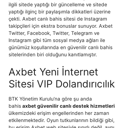
ilgili sitede yaptığı bir güncelleme ve sitede
yaptığı ilginç bir paylaşımla dikkatleri üzerine
çekti. Axbet canlı bahis sitesi de Instagram
takipçileri için ekstra bonuslar sunuyor. Axbet
Twitter, Facebook, Twitter, Telegram ve
Instagram gibi tüm sosyal medya ağları ile
günümüz koşullarında en güvenilir canlı bahis
sitelerinden biri olduğunu kanıtlamıştır.
Axbet Yeni İnternet
Sitesi VIP Dolandırıcılık
BTK Yönetim Kurulu’na göre şu anda
bahis
axbet güvenilir canlı destek hizmetleri
ülkemizdeki erişim engellerinden her zaman
etkilenmektedir. Oyun tutkunlarının bildiği gibi,
bu erişim Axbet web sitesiyle sınırlı değil, aynı