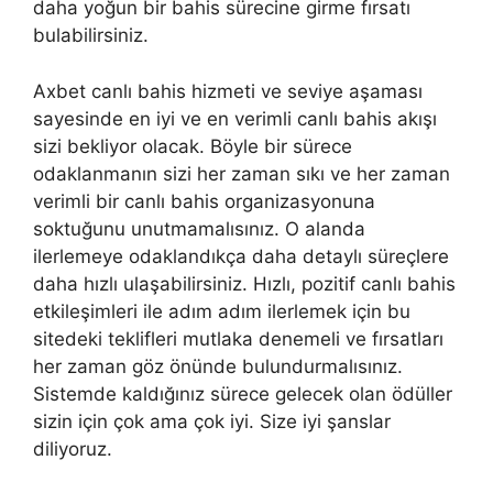
daha yoğun bir bahis sürecine girme fırsatı
bulabilirsiniz.
Axbet canlı bahis hizmeti ve seviye aşaması
sayesinde en iyi ve en verimli canlı bahis akışı
sizi bekliyor olacak. Böyle bir sürece
odaklanmanın sizi her zaman sıkı ve her zaman
verimli bir canlı bahis organizasyonuna
soktuğunu unutmamalısınız. O alanda
ilerlemeye odaklandıkça daha detaylı süreçlere
daha hızlı ulaşabilirsiniz. Hızlı, pozitif canlı bahis
etkileşimleri ile adım adım ilerlemek için bu
sitedeki teklifleri mutlaka denemeli ve fırsatları
her zaman göz önünde bulundurmalısınız.
Sistemde kaldığınız sürece gelecek olan ödüller
sizin için çok ama çok iyi. Size iyi şanslar
diliyoruz.