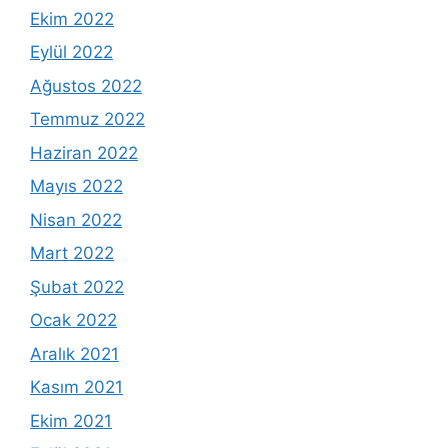
Ekim 2022
Eylül 2022
Ağustos 2022
Temmuz 2022
Haziran 2022
Mayıs 2022
Nisan 2022
Mart 2022
Şubat 2022
Ocak 2022
Aralık 2021
Kasım 2021
Ekim 2021