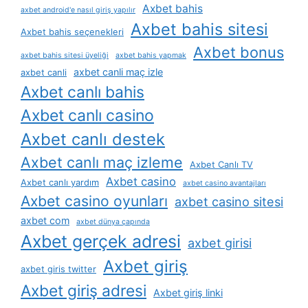
Axbet bahis
axbet android'e nasıl giriş yapılır
Axbet bahis sitesi
Axbet bahis seçenekleri
Axbet bonus
axbet bahis sitesi üyeliği
axbet bahis yapmak
axbet canli maç izle
axbet canli
Axbet canlı bahis
Axbet canlı casino
Axbet canlı destek
Axbet canlı maç izleme
Axbet Canlı TV
Axbet casino
Axbet canlı yardım
axbet casino avantajları
Axbet casino oyunları
axbet casino sitesi
axbet com
axbet dünya çapında
Axbet gerçek adresi
axbet girisi
Axbet giriş
axbet giris twitter
Axbet giriş adresi
Axbet giriş linki