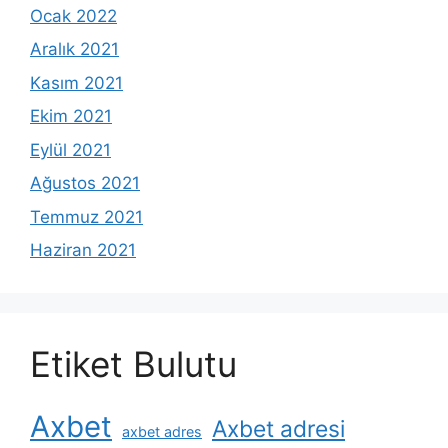
Ocak 2022
Aralık 2021
Kasım 2021
Ekim 2021
Eylül 2021
Ağustos 2021
Temmuz 2021
Haziran 2021
Etiket Bulutu
Axbet
Axbet adresi
axbet adres