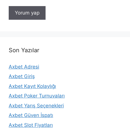
Son Yazılar
Axbet Adresi
Axbet Giriş
Axbet Kayıt Kolaylığı
Axbet Poker Turnuvaları
Axbet Yarış Seçenekleri
Axbet Güven İspatı
Axbet Slot Fiyatları