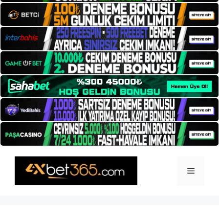
İçeriğe
atla
Menü