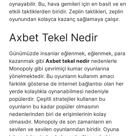
oynayabilir. Bu, hava gemileri için en basit ve en
etkili taktiklerden biridir. Zeplin taktikleri, zeplin
oyunundan kolayca kazanç sağlamaya çalışır.
Axbet Tekel Nedir
Günümüzde insanlar eğlenmek, eğlenmek, para
kazanmak gibi
Axbet tekel nedir
nedenlerle
Monopoly gibi çevrimiçi kumar oyunlarına
yönelmektedir. Bu oyunların kullanım amacı
farklılık gösterse de internet bağlantısı olan her
yerde kolaylıkla oynanabilmesi nedeniyle
popülerdir. Çeşitli stratejiler kullanan bu
oyunların bu kadar popüler olmasının
nedenlerinden biri de erişimlerinin kolay
olmasıdır. Monopoly de son zamanların en
sevilen ve sevilen oyunlarından biridir. Oyuna