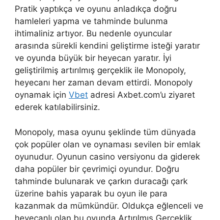
Pratik yaptıkça ve oyunu anladıkça doğru
hamleleri yapma ve tahminde bulunma
ihtimaliniz artıyor. Bu nedenle oyuncular
arasında sürekli kendini geliştirme isteği yaratır
ve oyunda büyük bir heyecan yaratır. İyi
geliştirilmiş artırılmış gerçeklik ile Monopoly,
heyecanı her zaman devam ettirdi. Monopoly
oynamak için
Vbet
adresi Axbet.com’u ziyaret
ederek katılabilirsiniz.
Monopoly, masa oyunu şeklinde tüm dünyada
çok popüler olan ve oynaması sevilen bir emlak
oyunudur. Oyunun casino versiyonu da giderek
daha popüler bir çevrimiçi oyundur. Doğru
tahminde bulunarak ve çarkın duracağı çark
üzerine bahis yaparak bu oyun ile para
kazanmak da mümkündür. Oldukça eğlenceli ve
heyecanlı olan bu oyunda Artırılmış Gerçeklik