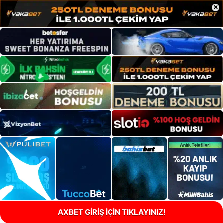
×
AXBET GİRİŞ İÇİN TIKLAYINIZ!