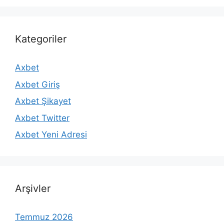
Kategoriler
Axbet
Axbet Giriş
Axbet Şikayet
Axbet Twitter
Axbet Yeni Adresi
Arşivler
Temmuz 2026