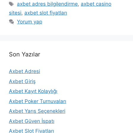
Etiketler
axbet adres bilgilendirme
,
axbet casino
sitesi
,
axbet slot fiyatları
Yorum yap
Son Yazılar
Axbet Adresi
Axbet Giriş
Axbet Kayıt Kolaylığı
Axbet Poker Turnuvaları
Axbet Yarış Seçenekleri
Axbet Güven İspatı
Axbet Slot Fiyatları