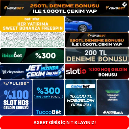
×
AXBET GİRİŞ İÇİN TIKLAYINIZ!