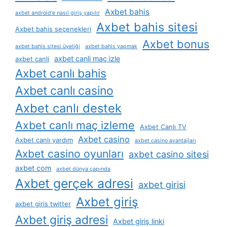
Axbet bahis
axbet android'e nasıl giriş yapılır
Axbet bahis sitesi
Axbet bahis seçenekleri
Axbet bonus
axbet bahis sitesi üyeliği
axbet bahis yapmak
axbet canli maç izle
axbet canli
Axbet canlı bahis
Axbet canlı casino
Axbet canlı destek
Axbet canlı maç izleme
Axbet Canlı TV
Axbet casino
Axbet canlı yardım
axbet casino avantajları
Axbet casino oyunları
axbet casino sitesi
axbet com
axbet dünya çapında
Axbet gerçek adresi
axbet girisi
Axbet giriş
axbet giris twitter
Axbet giriş adresi
Axbet giriş linki