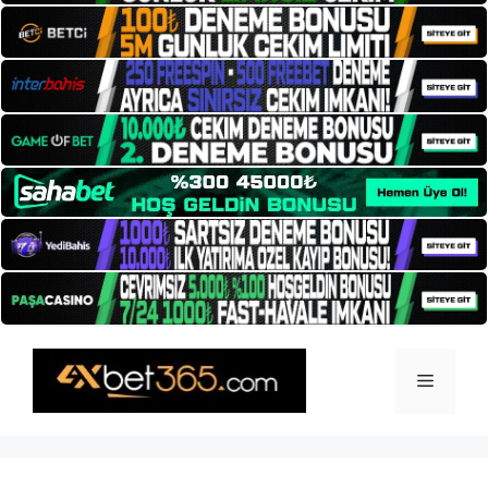
İçeriğe
atla
Menü