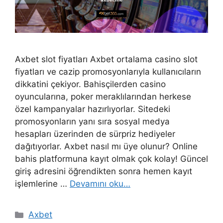
Axbet slot fiyatları Axbet ortalama casino slot
fiyatları ve cazip promosyonlarıyla kullanıcıların
dikkatini çekiyor. Bahisçilerden casino
oyuncularına, poker meraklılarından herkese
özel kampanyalar hazırlıyorlar. Sitedeki
promosyonların yanı sıra sosyal medya
hesapları üzerinden de sürpriz hediyeler
dağıtıyorlar. Axbet nasıl mı üye olunur? Online
bahis platformuna kayıt olmak çok kolay! Güncel
giriş adresini öğrendikten sonra hemen kayıt
işlemlerine …
Devamını oku…
Kategoriler
Axbet