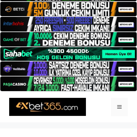
İçeriğe
atla
Menü