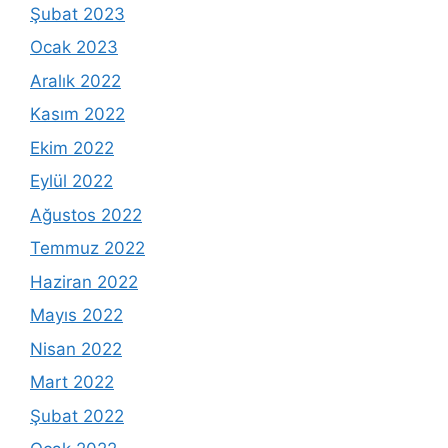
Şubat 2023
Ocak 2023
Aralık 2022
Kasım 2022
Ekim 2022
Eylül 2022
Ağustos 2022
Temmuz 2022
Haziran 2022
Mayıs 2022
Nisan 2022
Mart 2022
Şubat 2022