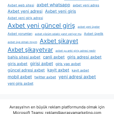
axbet whatsapp
Axbet web sitesi
axbet yeni adres
Axbet yeni adresi
Axbet yeni giriş
Axbet yeni giriş adresi
Axbet yeni güncel giriş
axbet yeni üyeler
Axbet yorumları
Axbet üyelik
axbet çözüm odaklı yanıt veriyor mu
Axbet şikayet
axbet üye olmalı mıyım
Axbet şikayetvar
axbet şu anki giriş adresi nedir
canli axbet
giris adresi axbet
bahis sitesi axbet
girisi axbet
giris axbet
giris yap axbet
kayit axbet
güncel adresi axbet
kayit axbet
yeni adresi axbet
mobil axbet
twitter axbet
yeni giris axbet
Avrasya'nın en büyük reklam platformunda olmak için
Microsoft Teams:
reklam@avrasyamarketing.com