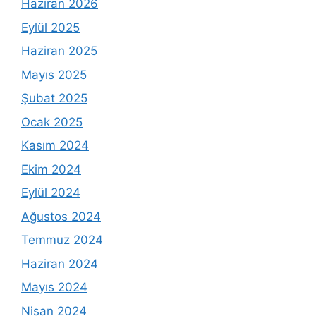
Haziran 2026
Eylül 2025
Haziran 2025
Mayıs 2025
Şubat 2025
Ocak 2025
Kasım 2024
Ekim 2024
Eylül 2024
Ağustos 2024
Temmuz 2024
Haziran 2024
Mayıs 2024
Nisan 2024