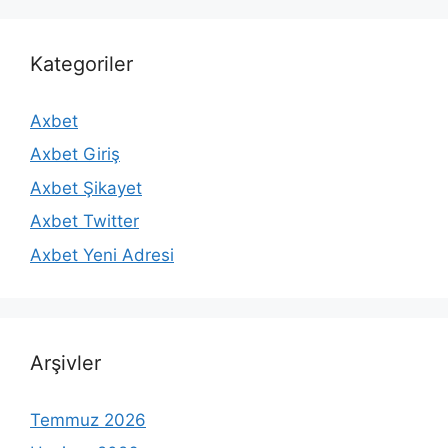
Kategoriler
Axbet
Axbet Giriş
Axbet Şikayet
Axbet Twitter
Axbet Yeni Adresi
Arşivler
Temmuz 2026