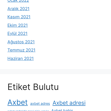
Ocak 2022
Aralık 2021
Kasım 2021
Ekim 2021
Eylül 2021
Ağustos 2021
Temmuz 2021
Haziran 2021
Etiket Bulutu
Axbet
Axbet adresi
axbet adres
Axbet bahis