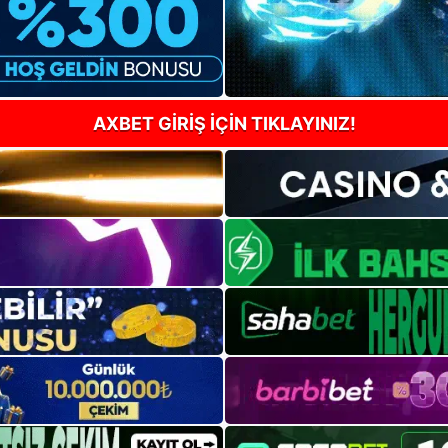
AXBET GİRİŞ İÇİN TIKLAYINIZ!