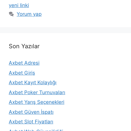
yeni linki
Yorum yap
Son Yazılar
Axbet Adresi
Axbet Giriş
Axbet Kayıt Kolaylığı
Axbet Poker Turnuvaları
Axbet Yarış Seçenekleri
Axbet Güven İspatı
Axbet Slot Fiyatları