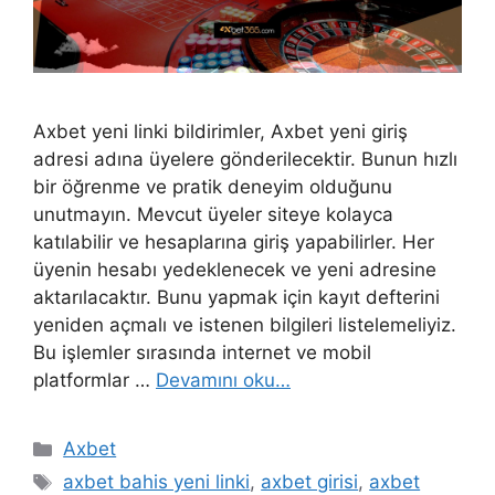
Axbet yeni linki bildirimler, Axbet yeni giriş
adresi adına üyelere gönderilecektir. Bunun hızlı
bir öğrenme ve pratik deneyim olduğunu
unutmayın. Mevcut üyeler siteye kolayca
katılabilir ve hesaplarına giriş yapabilirler. Her
üyenin hesabı yedeklenecek ve yeni adresine
aktarılacaktır. Bunu yapmak için kayıt defterini
yeniden açmalı ve istenen bilgileri listelemeliyiz.
Bu işlemler sırasında internet ve mobil
platformlar …
Devamını oku…
Kategoriler
Axbet
Etiketler
axbet bahis yeni linki
,
axbet girisi
,
axbet